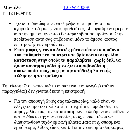
Mοντέλο
T2 7W 4000K
ΕΠΙΣΤΡΟΦΕΣ
Έχετε το δικαίωμα να επιστρέψετε τα προϊόντα που
αγοράσετε αζημίως εντός προθεσμίας 14 εργασίμων ημερών
από την ημερομηνία που θα παραλάβετε τα προϊόντα. Στην
περίπτωση αυτή σας επιβαρύνει μόνο το άμεσο κόστος
επιστροφής των προϊόντων.
Επιστροφές γίνονται δεκτές μόνο εφόσον τα προϊόντα
που επιθυμείτε να επιστρέψετε βρίσκονται στην ίδια
κατάσταση στην οποία τα παραλάβατε, χωρίς δηλ. να
έχουν αποσφραγισθεί ή να έχει παραβιασθεί η
συσκευασία τους, μαζί με την απόδειξη λιανικής
πώλησης ή το τιμολόγιο.
Σημείωση: Στα φωτιστικά τα οποια ειναι εισαγωγής(κατόπιν
παραγγελίας) δεν γινεται δεκτή η επιστροφή.
Για την αποφυγή δικής σας ταλαιπωρίας, καλό είναι να
ελέγχετε προσεκτικά κατά τη στιγμή της παράδοσης της
παραγγελίας σας την κατάσταση των πωλούμενων προϊόντων
και το άθικτο της συσκευασίας τους, προκειμένου να
διαπιστωθούν τυχόν εμφανή ελαττώματα (π.χ. σπασμένο
εμπόρευμα, λάθος είδος κλπ). Για την επιθυμία σας να μας