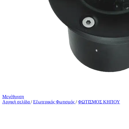
Μεγέθυνση
Αρχική σελίδα
/
Εξωτερικός Φωτισμός
/
ΦΩΤΙΣΜΟΣ ΚΗΠΟΥ