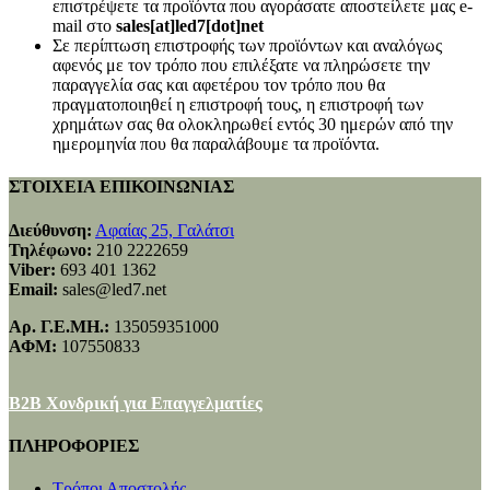
επιστρέψετε τα προϊόντα που αγοράσατε αποστείλετε μας e-
mail στο
sales[at]led7[dot]net
Σε περίπτωση επιστροφής των προϊόντων και αναλόγως
αφενός με τον τρόπο που επιλέξατε να πληρώσετε την
παραγγελία σας και αφετέρου τον τρόπο που θα
πραγματοποιηθεί η επιστροφή τους, η επιστροφή των
χρημάτων σας θα ολοκληρωθεί εντός 30 ημερών από την
ημερομηνία που θα παραλάβουμε τα προϊόντα.
ΣΤΟΙΧΕΙΑ ΕΠΙΚΟΙΝΩΝΙΑΣ
Διεύθυνση:
Αφαίας 25, Γαλάτσι
Τηλέφωνο:
210 2222659
Viber:
693 401 1362
Email:
sales@led7.net
Αρ. Γ.Ε.ΜΗ.:
135059351000
ΑΦΜ:
107550833
B2B Χονδρική για Επαγγελματίες
ΠΛΗΡΟΦΟΡΙΕΣ
Τρόποι Αποστολής