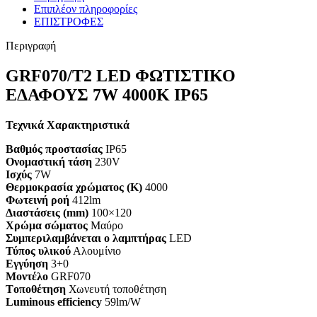
Επιπλέον πληροφορίες
ΕΠΙΣΤΡΟΦΕΣ
Περιγραφή
GRF070/T2 LED ΦΩΤΙΣΤΙΚΟ
ΕΔΑΦΟΥΣ 7W 4000K IP65
Τεχνικά Χαρακτηριστικά
Βαθμός προστασίας
IP65
Ονομαστική τάση
230V
Ισχύς
7W
Θερμοκρασία χρώματος (K)
4000
Φωτεινή ροή
412lm
Διαστάσεις (mm)
100×120
Χρώμα σώματος
Μαύρο
Συμπεριλαμβάνεται ο λαμπτήρας
LED
Τύπος υλικού
Αλουμίνιο
Εγγύηση
3+0
Mοντέλο
GRF070
Tοποθέτηση
Χωνευτή τοποθέτηση
Luminous efficiency
59lm/W