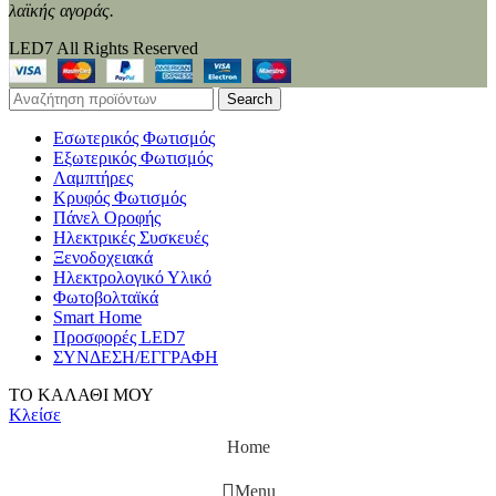
λαϊκής αγοράς.
LED7 All Rights Reserved
Search
Εσωτερικός Φωτισμός
Εξωτερικός Φωτισμός
Λαμπτήρες
Κρυφός Φωτισμός
Πάνελ Οροφής
Ηλεκτρικές Συσκευές
Ξενοδοχειακά
Ηλεκτρολογικό Υλικό
Φωτοβολταϊκά
Smart Home
Προσφορές LED7
ΣΥΝΔΕΣΗ/ΕΓΓΡΑΦΗ
ΤΟ ΚΑΛΑΘΙ ΜΟΥ
Κλείσε
Home
Menu