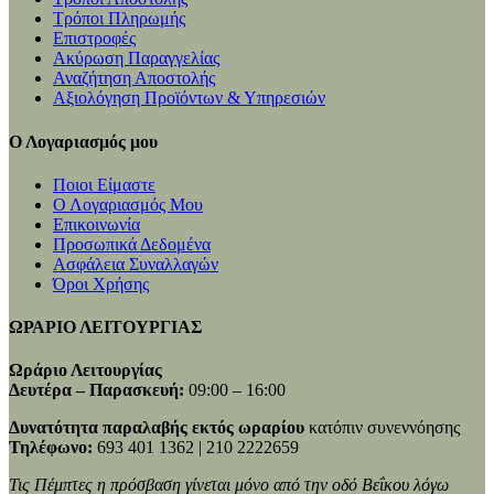
Τρόποι Πληρωμής
Επιστροφές
Ακύρωση Παραγγελίας
Αναζήτηση Αποστολής
Αξιολόγηση Προϊόντων & Υπηρεσιών
Ο Λογαριασμός μου
Ποιοι Είμαστε
Ο Λογαριασμός Μου
Επικοινωνία
Προσωπικά Δεδομένα
Ασφάλεια Συναλλαγών
Όροι Χρήσης
ΩΡΑΡΙΟ ΛΕΙΤΟΥΡΓΙΑΣ
Ωράριο Λειτουργίας
Δευτέρα – Παρασκευή:
09:00 – 16:00
Δυνατότητα παραλαβής εκτός ωραρίου
κατόπιν συνεννόησης
Τηλέφωνο:
693 401 1362 | 210 2222659
Τις Πέμπτες η πρόσβαση γίνεται μόνο από την οδό Βεΐκου λόγω