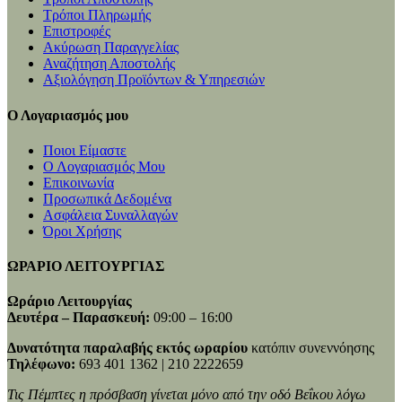
Τρόποι Πληρωμής
Επιστροφές
Ακύρωση Παραγγελίας
Αναζήτηση Αποστολής
Αξιολόγηση Προϊόντων & Υπηρεσιών
Ο Λογαριασμός μου
Ποιοι Είμαστε
Ο Λογαριασμός Μου
Επικοινωνία
Προσωπικά Δεδομένα
Ασφάλεια Συναλλαγών
Όροι Χρήσης
ΩΡΑΡΙΟ ΛΕΙΤΟΥΡΓΙΑΣ
Ωράριο Λειτουργίας
Δευτέρα – Παρασκευή:
09:00 – 16:00
Δυνατότητα παραλαβής εκτός ωραρίου
κατόπιν συνεννόησης
Τηλέφωνο:
693 401 1362 | 210 2222659
Τις Πέμπτες η πρόσβαση γίνεται μόνο από την οδό Βεΐκου λόγω