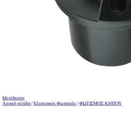
Μεγέθυνση
Αρχική σελίδα
/
Εξωτερικός Φωτισμός
/
ΦΩΤΙΣΜΟΣ ΚΗΠΟΥ