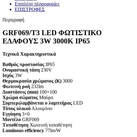
Επιπλέον πληροφορίες
ΕΠΙΣΤΡΟΦΕΣ
Περιγραφή
GRF069/T3 LED ΦΩΤΙΣΤΙΚΟ
ΕΔΑΦΟΥΣ 3W 3000K IP65
Τεχνικά Χαρακτηριστικά
Βαθμός προστασίας
IP65
Ονομαστική τάση
230V
Ισχύς
3W
Θερμοκρασία χρώματος (K)
3000
Φωτεινή ροή
232lm
Διαστάσεις (mm)
100×100
Χρώμα σώματος
Μαύρο
Συμπεριλαμβάνεται ο λαμπτήρας
LED
Τύπος υλικού
Αλουμίνιο
Εγγύηση
3+0
Mοντέλο
GRF069
Tοποθέτηση
Χωνευτή τοποθέτηση
Luminous efficiency
77lm/W