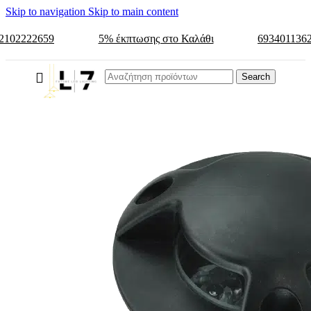
Skip to navigation
Skip to main content
2102222659
5% έκπτωσης στο Καλάθι
693401136
Search