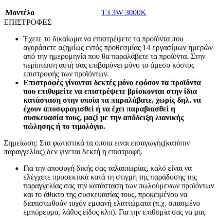
Mοντέλο
T3 3W 3000K
ΕΠΙΣΤΡΟΦΕΣ
Έχετε το δικαίωμα να επιστρέψετε τα προϊόντα που
αγοράσετε αζημίως εντός προθεσμίας 14 εργασίμων ημερών
από την ημερομηνία που θα παραλάβετε τα προϊόντα. Στην
περίπτωση αυτή σας επιβαρύνει μόνο το άμεσο κόστος
επιστροφής των προϊόντων.
Επιστροφές γίνονται δεκτές μόνο εφόσον τα προϊόντα
που επιθυμείτε να επιστρέψετε βρίσκονται στην ίδια
κατάσταση στην οποία τα παραλάβατε, χωρίς δηλ. να
έχουν αποσφραγισθεί ή να έχει παραβιασθεί η
συσκευασία τους, μαζί με την απόδειξη λιανικής
πώλησης ή το τιμολόγιο.
Σημείωση: Στα φωτιστικά τα οποια ειναι εισαγωγής(κατόπιν
παραγγελίας) δεν γινεται δεκτή η επιστροφή.
Για την αποφυγή δικής σας ταλαιπωρίας, καλό είναι να
ελέγχετε προσεκτικά κατά τη στιγμή της παράδοσης της
παραγγελίας σας την κατάσταση των πωλούμενων προϊόντων
και το άθικτο της συσκευασίας τους, προκειμένου να
διαπιστωθούν τυχόν εμφανή ελαττώματα (π.χ. σπασμένο
εμπόρευμα, λάθος είδος κλπ). Για την επιθυμία σας να μας