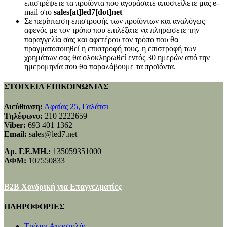
επιστρέψετε τα προϊόντα που αγοράσατε αποστείλετε μας e-
mail στο
sales[at]led7[dot]net
Σε περίπτωση επιστροφής των προϊόντων και αναλόγως
αφενός με τον τρόπο που επιλέξατε να πληρώσετε την
παραγγελία σας και αφετέρου τον τρόπο που θα
πραγματοποιηθεί η επιστροφή τους, η επιστροφή των
χρημάτων σας θα ολοκληρωθεί εντός 30 ημερών από την
ημερομηνία που θα παραλάβουμε τα προϊόντα.
ΣΤΟΙΧΕΙΑ ΕΠΙΚΟΙΝΩΝΙΑΣ
Διεύθυνση:
Αφαίας 25, Γαλάτσι
Τηλέφωνο:
210 2222659
Viber:
693 401 1362
Email:
sales@led7.net
Αρ. Γ.Ε.ΜΗ.:
135059351000
ΑΦΜ:
107550833
B2B Χονδρική για Επαγγελματίες
ΠΛΗΡΟΦΟΡΙΕΣ
Τρόποι Αποστολής