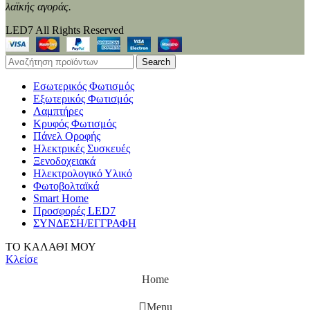
λαϊκής αγοράς.
LED7 All Rights Reserved
Search
Εσωτερικός Φωτισμός
Εξωτερικός Φωτισμός
Λαμπτήρες
Κρυφός Φωτισμός
Πάνελ Οροφής
Ηλεκτρικές Συσκευές
Ξενοδοχειακά
Ηλεκτρολογικό Υλικό
Φωτοβολταϊκά
Smart Home
Προσφορές LED7
ΣΥΝΔΕΣΗ/ΕΓΓΡΑΦΗ
ΤΟ ΚΑΛΑΘΙ ΜΟΥ
Κλείσε
Home
Menu