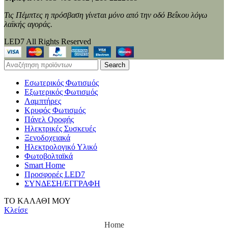
Τις Πέμπτες η πρόσβαση γίνεται μόνο από την οδό Βεΐκου λόγω
λαϊκής αγοράς.
LED7 All Rights Reserved
Search
Εσωτερικός Φωτισμός
Εξωτερικός Φωτισμός
Λαμπτήρες
Κρυφός Φωτισμός
Πάνελ Οροφής
Ηλεκτρικές Συσκευές
Ξενοδοχειακά
Ηλεκτρολογικό Υλικό
Φωτοβολταϊκά
Smart Home
Προσφορές LED7
ΣΥΝΔΕΣΗ/ΕΓΓΡΑΦΗ
ΤΟ ΚΑΛΑΘΙ ΜΟΥ
Κλείσε
Home