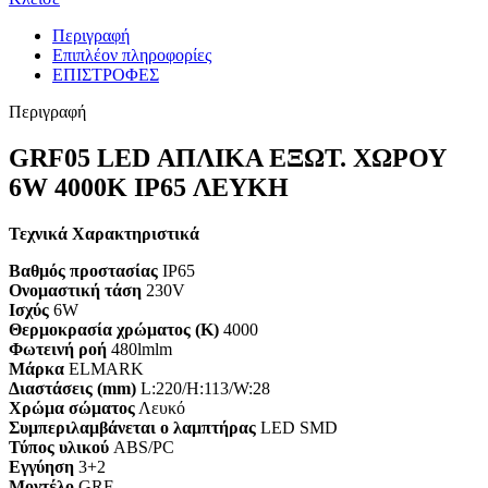
Περιγραφή
Επιπλέον πληροφορίες
ΕΠΙΣΤΡΟΦΕΣ
Περιγραφή
GRF05 LED ΑΠΛΙΚΑ ΕΞΩΤ. ΧΩΡΟΥ
6W 4000K IP65 ΛΕΥΚΗ
Τεχνικά Χαρακτηριστικά
Βαθμός προστασίας
IP65
Ονομαστική τάση
230V
Ισχύς
6W
Θερμοκρασία χρώματος (K)
4000
Φωτεινή ροή
480lmlm
Μάρκα
ELMARK
Διαστάσεις (mm)
L:220/H:113/W:28
Χρώμα σώματος
Λευκό
Συμπεριλαμβάνεται ο λαμπτήρας
LED SMD
Τύπος υλικού
ABS/PC
Εγγύηση
3+2
Mοντέλο
GRF