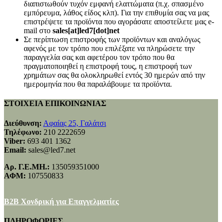
διαπιστωθούν τυχόν εμφανή ελαττώματα (π.χ. σπασμένο
εμπόρευμα, λάθος είδος κλπ). Για την επιθυμία σας να μας
επιστρέψετε τα προϊόντα που αγοράσατε αποστείλετε μας e-
mail στο
sales[at]led7[dot]net
Σε περίπτωση επιστροφής των προϊόντων και αναλόγως
αφενός με τον τρόπο που επιλέξατε να πληρώσετε την
παραγγελία σας και αφετέρου τον τρόπο που θα
πραγματοποιηθεί η επιστροφή τους, η επιστροφή των
χρημάτων σας θα ολοκληρωθεί εντός 30 ημερών από την
ημερομηνία που θα παραλάβουμε τα προϊόντα.
ΣΤΟΙΧΕΙΑ ΕΠΙΚΟΙΝΩΝΙΑΣ
Διεύθυνση:
Αφαίας 25, Γαλάτσι
Τηλέφωνο:
210 2222659
Viber:
693 401 1362
Email:
sales@led7.net
Αρ. Γ.Ε.ΜΗ.:
135059351000
ΑΦΜ:
107550833
B2B Χονδρική για Επαγγελματίες
ΠΛΗΡΟΦΟΡΙΕΣ