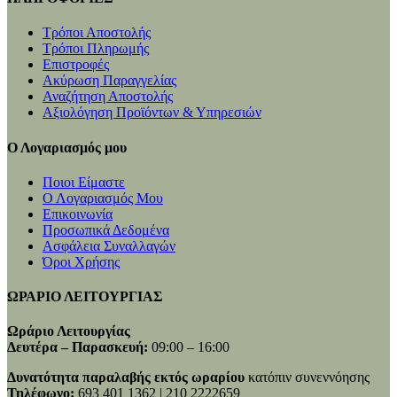
Τρόποι Αποστολής
Τρόποι Πληρωμής
Επιστροφές
Ακύρωση Παραγγελίας
Αναζήτηση Αποστολής
Αξιολόγηση Προϊόντων & Υπηρεσιών
Ο Λογαριασμός μου
Ποιοι Είμαστε
Ο Λογαριασμός Μου
Επικοινωνία
Προσωπικά Δεδομένα
Ασφάλεια Συναλλαγών
Όροι Χρήσης
ΩΡΑΡΙΟ ΛΕΙΤΟΥΡΓΙΑΣ
Ωράριο Λειτουργίας
Δευτέρα – Παρασκευή:
09:00 – 16:00
Δυνατότητα παραλαβής εκτός ωραρίου
κατόπιν συνεννόησης
Τηλέφωνο:
693 401 1362 | 210 2222659