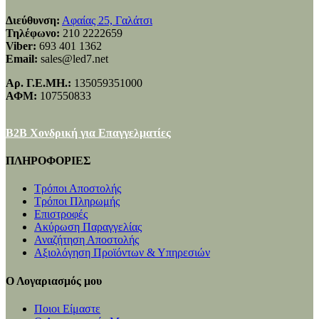
Διεύθυνση:
Αφαίας 25, Γαλάτσι
Τηλέφωνο:
210 2222659
Viber:
693 401 1362
Email:
sales@led7.net
Αρ. Γ.Ε.ΜΗ.:
135059351000
ΑΦΜ:
107550833
B2B Χονδρική για Επαγγελματίες
ΠΛΗΡΟΦΟΡΙΕΣ
Τρόποι Αποστολής
Τρόποι Πληρωμής
Επιστροφές
Ακύρωση Παραγγελίας
Αναζήτηση Αποστολής
Αξιολόγηση Προϊόντων & Υπηρεσιών
Ο Λογαριασμός μου
Ποιοι Είμαστε