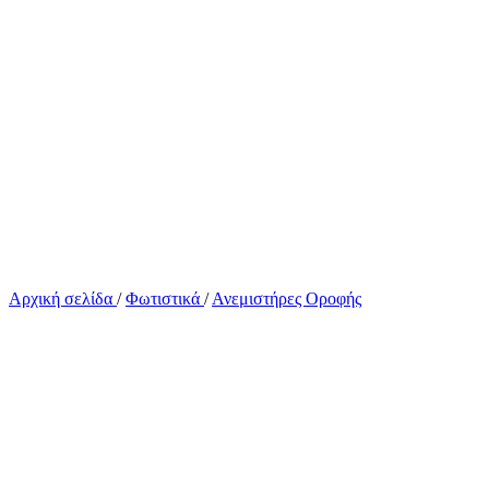
Αρχική σελίδα
/
Φωτιστικά
/
Ανεμιστήρες Οροφής