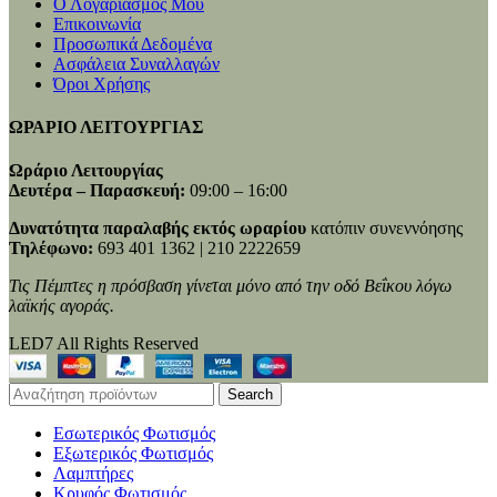
Ο Λογαριασμός Μου
Επικοινωνία
Προσωπικά Δεδομένα
Ασφάλεια Συναλλαγών
Όροι Χρήσης
ΩΡΑΡΙΟ ΛΕΙΤΟΥΡΓΙΑΣ
Ωράριο Λειτουργίας
Δευτέρα – Παρασκευή:
09:00 – 16:00
Δυνατότητα παραλαβής εκτός ωραρίου
κατόπιν συνεννόησης
Τηλέφωνο:
693 401 1362 | 210 2222659
Τις Πέμπτες η πρόσβαση γίνεται μόνο από την οδό Βεΐκου λόγω
λαϊκής αγοράς.
LED7 All Rights Reserved
Search
Εσωτερικός Φωτισμός
Εξωτερικός Φωτισμός
Λαμπτήρες
Κρυφός Φωτισμός