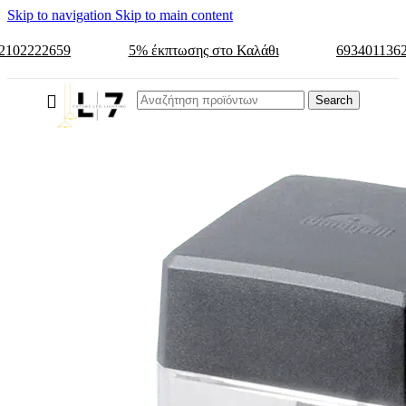
Skip to navigation
Skip to main content
2102222659
5% έκπτωσης στο Καλάθι
693401136
Search