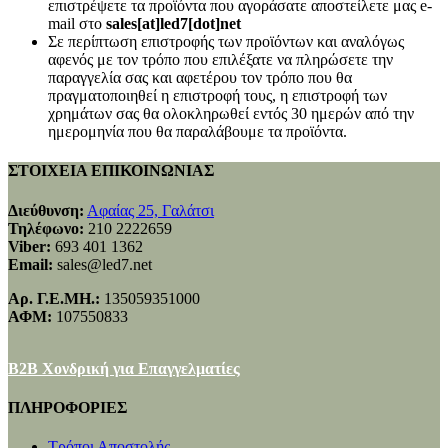
επιστρέψετε τα προϊόντα που αγοράσατε αποστείλετε μας e-
mail στο
sales[at]led7[dot]net
Σε περίπτωση επιστροφής των προϊόντων και αναλόγως
αφενός με τον τρόπο που επιλέξατε να πληρώσετε την
παραγγελία σας και αφετέρου τον τρόπο που θα
πραγματοποιηθεί η επιστροφή τους, η επιστροφή των
χρημάτων σας θα ολοκληρωθεί εντός 30 ημερών από την
ημερομηνία που θα παραλάβουμε τα προϊόντα.
ΣΤΟΙΧΕΙΑ ΕΠΙΚΟΙΝΩΝΙΑΣ
Διεύθυνση:
Αφαίας 25, Γαλάτσι
Τηλέφωνο:
210 2222659
Viber:
693 401 1362
Email:
sales@led7.net
Αρ. Γ.Ε.ΜΗ.:
135059351000
ΑΦΜ:
107550833
B2B Χονδρική για Επαγγελματίες
ΠΛΗΡΟΦΟΡΙΕΣ
Τρόποι Αποστολής