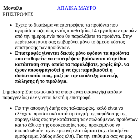
Mοντέλο
ΑΠΛΙΚΑ ΜΑΥΡΟ
ΕΠΙΣΤΡΟΦΕΣ
Έχετε το δικαίωμα να επιστρέψετε τα προϊόντα που
αγοράσετε αζημίως εντός προθεσμίας 14 εργασίμων ημερών
από την ημερομηνία που θα παραλάβετε τα προϊόντα. Στην
περίπτωση αυτή σας επιβαρύνει μόνο το άμεσο κόστος
επιστροφής των προϊόντων.
Επιστροφές γίνονται δεκτές μόνο εφόσον τα προϊόντα
που επιθυμείτε να επιστρέψετε βρίσκονται στην ίδια
κατάσταση στην οποία τα παραλάβατε, χωρίς δηλ. να
έχουν αποσφραγισθεί ή να έχει παραβιασθεί η
συσκευασία τους, μαζί με την απόδειξη λιανικής
πώλησης ή το τιμολόγιο.
Σημείωση: Στα φωτιστικά τα οποια ειναι εισαγωγής(κατόπιν
παραγγελίας) δεν γινεται δεκτή η επιστροφή.
Για την αποφυγή δικής σας ταλαιπωρίας, καλό είναι να
ελέγχετε προσεκτικά κατά τη στιγμή της παράδοσης της
παραγγελίας σας την κατάσταση των πωλούμενων προϊόντων
και το άθικτο της συσκευασίας τους, προκειμένου να
διαπιστωθούν τυχόν εμφανή ελαττώματα (π.χ. σπασμένο
εμπόρευμα, λάθος είδος κλπ). Για την επιθυμία σας να μας