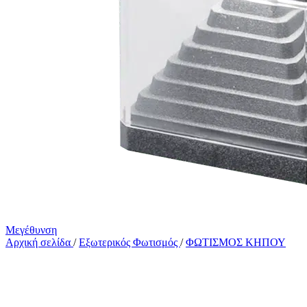
Μεγέθυνση
Αρχική σελίδα
/
Εξωτερικός Φωτισμός
/
ΦΩΤΙΣΜΟΣ ΚΗΠΟΥ