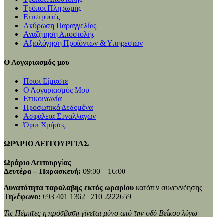
Τρόποι Πληρωμής
Επιστροφές
Ακύρωση Παραγγελίας
Αναζήτηση Αποστολής
Αξιολόγηση Προϊόντων & Υπηρεσιών
Ο Λογαριασμός μου
Ποιοι Είμαστε
Ο Λογαριασμός Μου
Επικοινωνία
Προσωπικά Δεδομένα
Ασφάλεια Συναλλαγών
Όροι Χρήσης
ΩΡΑΡΙΟ ΛΕΙΤΟΥΡΓΙΑΣ
Ωράριο Λειτουργίας
Δευτέρα – Παρασκευή:
09:00 – 16:00
Δυνατότητα παραλαβής εκτός ωραρίου
κατόπιν συνεννόησης
Τηλέφωνο:
693 401 1362 | 210 2222659
Τις Πέμπτες η πρόσβαση γίνεται μόνο από την οδό Βεΐκου λόγω