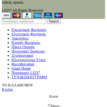
λαϊκής αγοράς.
LED7 All Rights Reserved
Search
Εσωτερικός Φωτισμός
Εξωτερικός Φωτισμός
Λαμπτήρες
Κρυφός Φωτισμός
Πάνελ Οροφής
Ηλεκτρικές Συσκευές
Ξενοδοχειακά
Ηλεκτρολογικό Υλικό
Φωτοβολταϊκά
Smart Home
Προσφορές LED7
ΣΥΝΔΕΣΗ/ΕΓΓΡΑΦΗ
ΤΟ ΚΑΛΑΘΙ ΜΟΥ
Κλείσε
Home
Menu