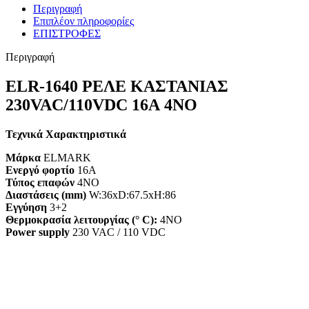
Περιγραφή
Επιπλέον πληροφορίες
ΕΠΙΣΤΡΟΦΕΣ
Περιγραφή
ELR-1640 ΡΕΛΕ ΚΑΣΤΑΝΙΑΣ
230VAC/110VDC 16А 4NO
Τεχνικά Χαρακτηριστικά
Μάρκα
ELMARK
Ενεργό φορτίο
16А
Τύπος επαφών
4NO
Διαστάσεις (mm)
W:36хD:67.5хH:86
Εγγύηση
3+2
Θερμοκρασία λειτουργίας (° C):
4NO
Power supply
230 VAC / 110 VDC