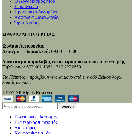
Ο Λογαριασμός Μου
Επικοινωνία
Προσωπικά Δεδομένα
Ασφάλεια Συναλλαγών
Όροι Χρήσης
ΩΡΑΡΙΟ ΛΕΙΤΟΥΡΓΙΑΣ
Ωράριο Λειτουργίας
Δευτέρα – Παρασκευή:
09:00 – 16:00
Δυνατότητα παραλαβής εκτός ωραρίου
κατόπιν συνεννόησης
Τηλέφωνο:
693 401 1362 | 210 2222659
Τις Πέμπτες η πρόσβαση γίνεται μόνο από την οδό Βεΐκου λόγω
λαϊκής αγοράς.
LED7 All Rights Reserved
Search
Εσωτερικός Φωτισμός
Εξωτερικός Φωτισμός
Λαμπτήρες
Κρυφός Φωτισμός