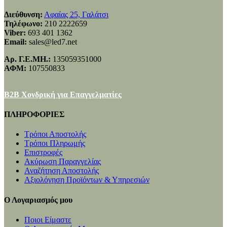
Διεύθυνση:
Αφαίας 25, Γαλάτσι
Τηλέφωνο:
210 2222659
Viber:
693 401 1362
Email:
sales@led7.net
Αρ. Γ.Ε.ΜΗ.:
135059351000
ΑΦΜ:
107550833
B2B Χονδρική για Επαγγελματίες
ΠΛΗΡΟΦΟΡΙΕΣ
Τρόποι Αποστολής
Τρόποι Πληρωμής
Επιστροφές
Ακύρωση Παραγγελίας
Αναζήτηση Αποστολής
Αξιολόγηση Προϊόντων & Υπηρεσιών
Ο Λογαριασμός μου
Ποιοι Είμαστε