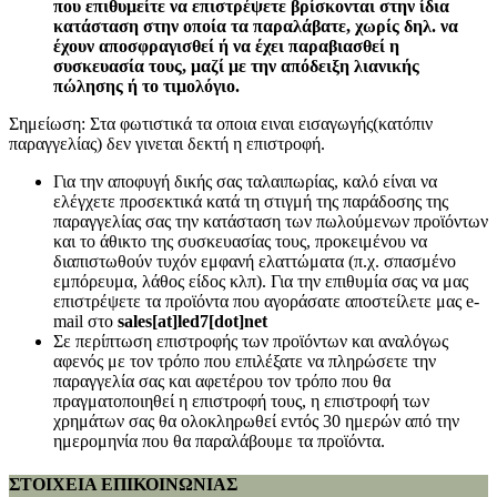
που επιθυμείτε να επιστρέψετε βρίσκονται στην ίδια
κατάσταση στην οποία τα παραλάβατε, χωρίς δηλ. να
έχουν αποσφραγισθεί ή να έχει παραβιασθεί η
συσκευασία τους, μαζί με την απόδειξη λιανικής
πώλησης ή το τιμολόγιο.
Σημείωση: Στα φωτιστικά τα οποια ειναι εισαγωγής(κατόπιν
παραγγελίας) δεν γινεται δεκτή η επιστροφή.
Για την αποφυγή δικής σας ταλαιπωρίας, καλό είναι να
ελέγχετε προσεκτικά κατά τη στιγμή της παράδοσης της
παραγγελίας σας την κατάσταση των πωλούμενων προϊόντων
και το άθικτο της συσκευασίας τους, προκειμένου να
διαπιστωθούν τυχόν εμφανή ελαττώματα (π.χ. σπασμένο
εμπόρευμα, λάθος είδος κλπ). Για την επιθυμία σας να μας
επιστρέψετε τα προϊόντα που αγοράσατε αποστείλετε μας e-
mail στο
sales[at]led7[dot]net
Σε περίπτωση επιστροφής των προϊόντων και αναλόγως
αφενός με τον τρόπο που επιλέξατε να πληρώσετε την
παραγγελία σας και αφετέρου τον τρόπο που θα
πραγματοποιηθεί η επιστροφή τους, η επιστροφή των
χρημάτων σας θα ολοκληρωθεί εντός 30 ημερών από την
ημερομηνία που θα παραλάβουμε τα προϊόντα.
ΣΤΟΙΧΕΙΑ ΕΠΙΚΟΙΝΩΝΙΑΣ