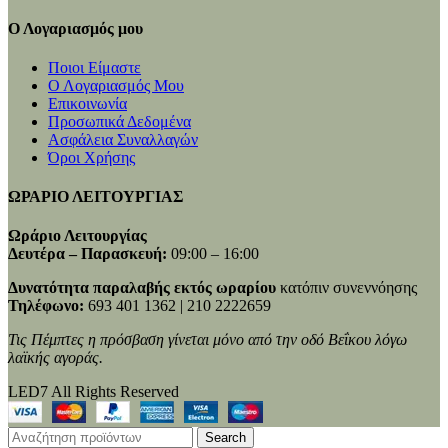
Ο Λογαριασμός μου
Ποιοι Είμαστε
Ο Λογαριασμός Μου
Επικοινωνία
Προσωπικά Δεδομένα
Ασφάλεια Συναλλαγών
Όροι Χρήσης
ΩΡΑΡΙΟ ΛΕΙΤΟΥΡΓΙΑΣ
Ωράριο Λειτουργίας
Δευτέρα – Παρασκευή:
09:00 – 16:00
Δυνατότητα παραλαβής εκτός ωραρίου
κατόπιν συνεννόησης
Τηλέφωνο:
693 401 1362 | 210 2222659
Τις Πέμπτες η πρόσβαση γίνεται μόνο από την οδό Βεΐκου λόγω
λαϊκής αγοράς.
LED7 All Rights Reserved
Search