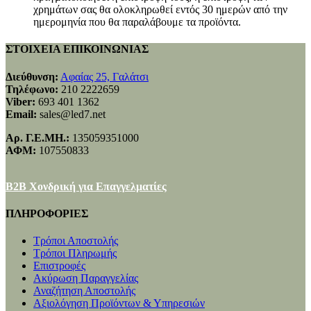
χρημάτων σας θα ολοκληρωθεί εντός 30 ημερών από την
ημερομηνία που θα παραλάβουμε τα προϊόντα.
ΣΤΟΙΧΕΙΑ ΕΠΙΚΟΙΝΩΝΙΑΣ
Διεύθυνση:
Αφαίας 25, Γαλάτσι
Τηλέφωνο:
210 2222659
Viber:
693 401 1362
Email:
sales@led7.net
Αρ. Γ.Ε.ΜΗ.:
135059351000
ΑΦΜ:
107550833
B2B Χονδρική για Επαγγελματίες
ΠΛΗΡΟΦΟΡΙΕΣ
Τρόποι Αποστολής
Τρόποι Πληρωμής
Επιστροφές
Ακύρωση Παραγγελίας
Αναζήτηση Αποστολής
Αξιολόγηση Προϊόντων & Υπηρεσιών