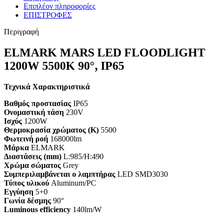
Επιπλέον πληροφορίες
ΕΠΙΣΤΡΟΦΕΣ
Περιγραφή
ELMARK MARS LED FLOODLIGHT
1200W 5500K 90°, IP65
Τεχνικά Χαρακτηριστικά
Βαθμός προστασίας
IP65
Ονομαστική τάση
230V
Ισχύς
1200W
Θερμοκρασία χρώματος (K)
5500
Φωτεινή ροή
168000lm
Μάρκα
ELMARK
Διαστάσεις (mm)
L:985/H:490
Χρώμα σώματος
Grey
Συμπεριλαμβάνεται ο λαμπτήρας
LED SMD3030
Τύπος υλικού
Aluminum/PC
Εγγύηση
5+0
Γωνία δέσμης
90°
Luminous efficiency
140lm/W