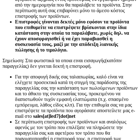
από την ημερομηνία που θα παραλάβετε τα προϊόντα. Στην
περίπτωση αυτή σας επιβαρύνει μόνο το άμεσο κόστος
επιστροφής των προϊόντων.
Επιστροφές γίνονται δεκτές μόνο εφόσον τα προϊόντα
που επιθυμείτε να επιστρέψετε βρίσκονται στην ίδια
κατάσταση στην οποία τα παραλάβατε, χωρίς δηλ. να
έχουν αποσφραγισθεί ή να έχει παραβιασθεί η
συσκευασία τους, μαζί με την απόδειξη λιανικής
πώλησης ή το τιμολόγιο.
Σημείωση: Στα φωτιστικά τα οποια ειναι εισαγωγής(κατόπιν
παραγγελίας) δεν γινεται δεκτή η επιστροφή.
Για την αποφυγή δικής σας ταλαιπωρίας, καλό είναι να
ελέγχετε προσεκτικά κατά τη στιγμή της παράδοσης της
παραγγελίας σας την κατάσταση των πωλούμενων προϊόντων
και το άθικτο της συσκευασίας τους, προκειμένου να
διαπιστωθούν τυχόν εμφανή ελαττώματα (π.χ. σπασμένο
εμπόρευμα, λάθος είδος κλπ). Για την επιθυμία σας να μας
επιστρέψετε τα προϊόντα που αγοράσατε αποστείλετε μας e-
mail στο
sales[at]led7[dot]net
Σε περίπτωση επιστροφής των προϊόντων και αναλόγως
αφενός με τον τρόπο που επιλέξατε να πληρώσετε την
παραγγελία σας και αφετέρου τον τρόπο που θα
πραγματοποιηθεί η επιστροφή τους, η επιστροφή των