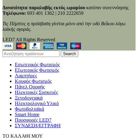
Δυνατότητα παραλαβής εκτός ωραρίου
κατόπιν συνεννόησης
Τηλέφωνο:
693 401 1362 | 210 2222659
Τις Πέμπτες η πρόσβαση γίνεται μόνο από την οδό Βεΐκου λόγω
λαϊκής αγοράς.
LED7 All Rights Reserved
Search
Εσωτερικός Φωτισμός
Εξωτερικός Φωτισμός
Λαμπτήρες
Κρυφός Φωτισμός
Πάνελ Οροφής
Ηλεκτρικές Συσκευές
Ξενοδοχειακά
Ηλεκτρολογικό Υλικό
Φωτοβολταϊκά
Smart Home
Προσφορές LED7
ΣΥΝΔΕΣΗ/ΕΓΓΡΑΦΗ
ΤΟ ΚΑΛΑΘΙ ΜΟΥ