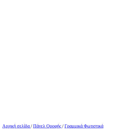
Αρχική σελίδα
/
Πάνελ Οροφής
/
Γραμμικά Φωτιστικά