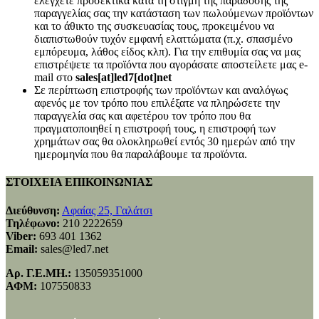
ελέγχετε προσεκτικά κατά τη στιγμή της παράδοσης της
παραγγελίας σας την κατάσταση των πωλούμενων προϊόντων
και το άθικτο της συσκευασίας τους, προκειμένου να
διαπιστωθούν τυχόν εμφανή ελαττώματα (π.χ. σπασμένο
εμπόρευμα, λάθος είδος κλπ). Για την επιθυμία σας να μας
επιστρέψετε τα προϊόντα που αγοράσατε αποστείλετε μας e-
mail στο
sales[at]led7[dot]net
Σε περίπτωση επιστροφής των προϊόντων και αναλόγως
αφενός με τον τρόπο που επιλέξατε να πληρώσετε την
παραγγελία σας και αφετέρου τον τρόπο που θα
πραγματοποιηθεί η επιστροφή τους, η επιστροφή των
χρημάτων σας θα ολοκληρωθεί εντός 30 ημερών από την
ημερομηνία που θα παραλάβουμε τα προϊόντα.
ΣΤΟΙΧΕΙΑ ΕΠΙΚΟΙΝΩΝΙΑΣ
Διεύθυνση:
Αφαίας 25, Γαλάτσι
Τηλέφωνο:
210 2222659
Viber:
693 401 1362
Email:
sales@led7.net
Αρ. Γ.Ε.ΜΗ.:
135059351000
ΑΦΜ:
107550833