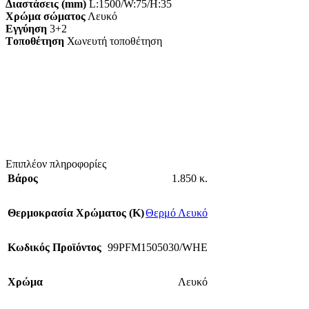
Διαστάσεις (mm)
L:1500/W:75/H:35
Χρώμα σώματος
Λευκό
Εγγύηση
3+2
Tοποθέτηση
Χωνευτή τοποθέτηση
Επιπλέον πληροφορίες
Βάρος
1.850 κ.
Θερμοκρασία Χρώματος (Κ)
Θερμό Λευκό
Κωδικός Προϊόντος
99PFM1505030/WHE
Χρώμα
Λευκό