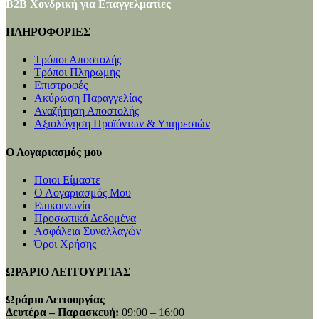
B2B Χονδρική για Επαγγελματίες
ΠΛΗΡΟΦΟΡΙΕΣ
Τρόποι Αποστολής
Τρόποι Πληρωμής
Επιστροφές
Ακύρωση Παραγγελίας
Αναζήτηση Αποστολής
Αξιολόγηση Προϊόντων & Υπηρεσιών
Ο Λογαριασμός μου
Ποιοι Είμαστε
Ο Λογαριασμός Μου
Επικοινωνία
Προσωπικά Δεδομένα
Ασφάλεια Συναλλαγών
Όροι Χρήσης
ΩΡΑΡΙΟ ΛΕΙΤΟΥΡΓΙΑΣ
Ωράριο Λειτουργίας
Δευτέρα – Παρασκευή:
09:00 – 16:00