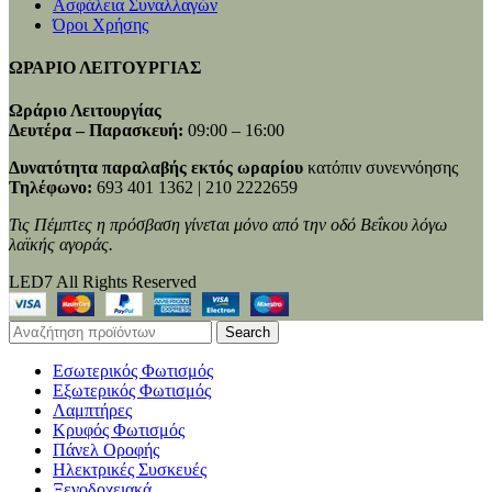
Ασφάλεια Συναλλαγών
Όροι Χρήσης
ΩΡΑΡΙΟ ΛΕΙΤΟΥΡΓΙΑΣ
Ωράριο Λειτουργίας
Δευτέρα – Παρασκευή:
09:00 – 16:00
Δυνατότητα παραλαβής εκτός ωραρίου
κατόπιν συνεννόησης
Τηλέφωνο:
693 401 1362 | 210 2222659
Τις Πέμπτες η πρόσβαση γίνεται μόνο από την οδό Βεΐκου λόγω
λαϊκής αγοράς.
LED7 All Rights Reserved
Search
Εσωτερικός Φωτισμός
Εξωτερικός Φωτισμός
Λαμπτήρες
Κρυφός Φωτισμός
Πάνελ Οροφής
Ηλεκτρικές Συσκευές
Ξενοδοχειακά