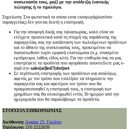
συσκευασία τους, μαζί με την απόδειξη λιανικής
πώλησης ή το τιμολόγιο.
Σημείωση: Στα φωτιστικά τα οποια ειναι εισαγωγής(κατόπιν
παραγγελίας) δεν γινεται δεκτή η επιστροφή.
Για την αποφυγή δικής σας ταλαιπωρίας, καλό είναι να
ελέγχετε προσεκτικά κατά τη στιγμή της παράδοσης της
παραγγελίας σας την κατάσταση των πωλούμενων προϊόντων
και το άθικτο της συσκευασίας τους, προκειμένου να
διαπιστωθούν τυχόν εμφανή ελαττώματα (π.χ. σπασμένο
εμπόρευμα, λάθος είδος κλπ). Για την επιθυμία σας να μας
επιστρέψετε τα προϊόντα που αγοράσατε αποστείλετε μας e-
mail στο
sales[at]led7[dot]net
Σε περίπτωση επιστροφής των προϊόντων και αναλόγως
αφενός με τον τρόπο που επιλέξατε να πληρώσετε την
παραγγελία σας και αφετέρου τον τρόπο που θα
πραγματοποιηθεί η επιστροφή τους, η επιστροφή των
χρημάτων σας θα ολοκληρωθεί εντός 30 ημερών από την
ημερομηνία που θα παραλάβουμε τα προϊόντα.
ΣΤΟΙΧΕΙΑ ΕΠΙΚΟΙΝΩΝΙΑΣ
Διεύθυνση:
Αφαίας 25, Γαλάτσι
Τηλέφωνο:
210 2222659