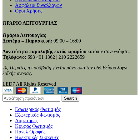
Ασφάλεια Συναλλαγών
Όροι Χρήσης
ΩΡΑΡΙΟ ΛΕΙΤΟΥΡΓΙΑΣ
Ωράριο Λειτουργίας
Δευτέρα – Παρασκευή:
09:00 – 16:00
Δυνατότητα παραλαβής εκτός ωραρίου
κατόπιν συνεννόησης
Τηλέφωνο:
693 401 1362 | 210 2222659
Τις Πέμπτες η πρόσβαση γίνεται μόνο από την οδό Βεΐκου λόγω
λαϊκής αγοράς.
LED7 All Rights Reserved
Search
Εσωτερικός Φωτισμός
Εξωτερικός Φωτισμός
Λαμπτήρες
Κρυφός Φωτισμός
Πάνελ Οροφής
Ηλεκτρικές Συσκευές