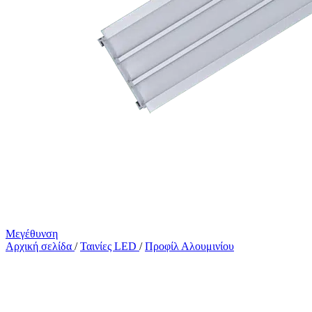
Μεγέθυνση
Αρχική σελίδα
/
Ταινίες LED
/
Προφίλ Αλουμινίου