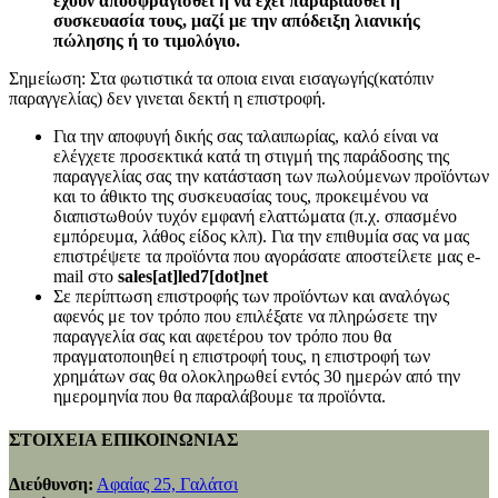
έχουν αποσφραγισθεί ή να έχει παραβιασθεί η
συσκευασία τους, μαζί με την απόδειξη λιανικής
πώλησης ή το τιμολόγιο.
Σημείωση: Στα φωτιστικά τα οποια ειναι εισαγωγής(κατόπιν
παραγγελίας) δεν γινεται δεκτή η επιστροφή.
Για την αποφυγή δικής σας ταλαιπωρίας, καλό είναι να
ελέγχετε προσεκτικά κατά τη στιγμή της παράδοσης της
παραγγελίας σας την κατάσταση των πωλούμενων προϊόντων
και το άθικτο της συσκευασίας τους, προκειμένου να
διαπιστωθούν τυχόν εμφανή ελαττώματα (π.χ. σπασμένο
εμπόρευμα, λάθος είδος κλπ). Για την επιθυμία σας να μας
επιστρέψετε τα προϊόντα που αγοράσατε αποστείλετε μας e-
mail στο
sales[at]led7[dot]net
Σε περίπτωση επιστροφής των προϊόντων και αναλόγως
αφενός με τον τρόπο που επιλέξατε να πληρώσετε την
παραγγελία σας και αφετέρου τον τρόπο που θα
πραγματοποιηθεί η επιστροφή τους, η επιστροφή των
χρημάτων σας θα ολοκληρωθεί εντός 30 ημερών από την
ημερομηνία που θα παραλάβουμε τα προϊόντα.
ΣΤΟΙΧΕΙΑ ΕΠΙΚΟΙΝΩΝΙΑΣ
Διεύθυνση:
Αφαίας 25, Γαλάτσι