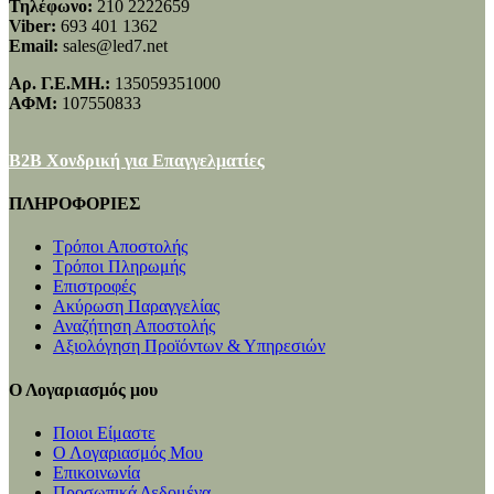
Τηλέφωνο:
210 2222659
Viber:
693 401 1362
Email:
sales@led7.net
Αρ. Γ.Ε.ΜΗ.:
135059351000
ΑΦΜ:
107550833
B2B Χονδρική για Επαγγελματίες
ΠΛΗΡΟΦΟΡΙΕΣ
Τρόποι Αποστολής
Τρόποι Πληρωμής
Επιστροφές
Ακύρωση Παραγγελίας
Αναζήτηση Αποστολής
Αξιολόγηση Προϊόντων & Υπηρεσιών
Ο Λογαριασμός μου
Ποιοι Είμαστε
Ο Λογαριασμός Μου
Επικοινωνία
Προσωπικά Δεδομένα