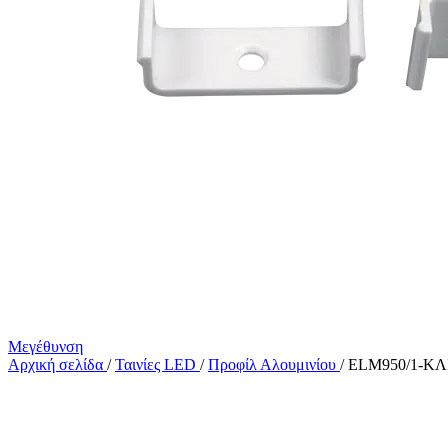
Μεγέθυνση
Αρχική σελίδα
/
Ταινίες LED
/
Προφίλ Αλουμινίου
/
ELM950/1-Κ