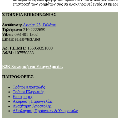
επιστροφή των χρημάτων σας θα ολοκληρωθεί εντός 30 ημερώ
ΣΤΟΙΧΕΙΑ ΕΠΙΚΟΙΝΩΝΙΑΣ
Διεύθυνση:
Αφαίας 25, Γαλάτσι
Τηλέφωνο:
210 2222659
Viber:
693 401 1362
Email:
sales@led7.net
Αρ. Γ.Ε.ΜΗ.:
135059351000
ΑΦΜ:
107550833
B2B Χονδρική για Επαγγελματίες
ΠΛΗΡΟΦΟΡΙΕΣ
Τρόποι Αποστολής
Τρόποι Πληρωμής
Επιστροφές
Ακύρωση Παραγγελίας
Αναζήτηση Αποστολής
Αξιολόγηση Προϊόντων & Υπηρεσιών