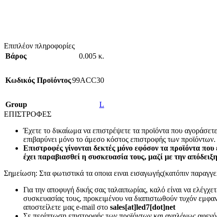
Επιπλέον πληροφορίες
Βάρος
0.005 κ.
Κωδικός Προϊόντος
99ACC30
Group
L
ΕΠΙΣΤΡΟΦΕΣ
Έχετε το δικαίωμα να επιστρέψετε τα προϊόντα που αγοράσετ
επιβαρύνει μόνο το άμεσο κόστος επιστροφής των προϊόντων.
Επιστροφές γίνονται δεκτές μόνο εφόσον τα προϊόντα που 
έχει παραβιασθεί η συσκευασία τους, μαζί με την απόδειξ
Σημείωση: Στα φωτιστικά τα οποια ειναι εισαγωγής(κατόπιν παραγγελ
Για την αποφυγή δικής σας ταλαιπωρίας, καλό είναι να ελέγχ
συσκευασίας τους, προκειμένου να διαπιστωθούν τυχόν εμφανή
αποστείλετε μας e-mail στο
sales[at]led7[dot]net
Σε περίπτωση επιστροφής των προϊόντων και αναλόγως αφενός