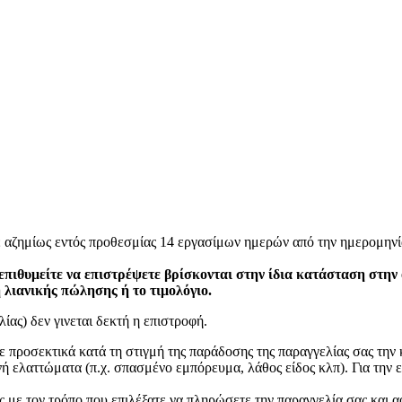
ε αζημίως εντός προθεσμίας 14 εργασίμων ημερών από την ημερομηνί
επιθυμείτε να επιστρέψετε βρίσκονται στην ίδια κατάσταση στην
η λιανικής πώλησης ή το τιμολόγιο.
ίας) δεν γινεται δεκτή η επιστροφή.
ετε προσεκτικά κατά τη στιγμή της παράδοσης της παραγγελίας σας τη
 ελαττώματα (π.χ. σπασμένο εμπόρευμα, λάθος είδος κλπ). Για την ε
 με τον τρόπο που επιλέξατε να πληρώσετε την παραγγελία σας και α