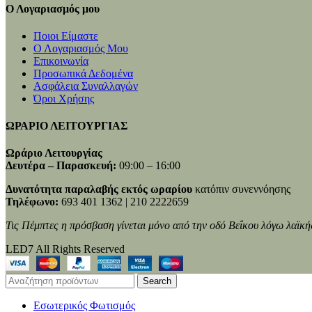
Ο Λογαριασμός μου
Ποιοι Είμαστε
Ο Λογαριασμός Μου
Επικοινωνία
Προσωπικά Δεδομένα
Ασφάλεια Συναλλαγών
Όροι Χρήσης
ΩΡΑΡΙΟ ΛΕΙΤΟΥΡΓΙΑΣ
Ωράριο Λειτουργίας
Δευτέρα – Παρασκευή:
09:00 – 16:00
Δυνατότητα παραλαβής εκτός ωραρίου
κατόπιν συνεννόησης
Τηλέφωνο:
693 401 1362 | 210 2222659
Τις Πέμπτες η πρόσβαση γίνεται μόνο από την οδό Βεΐκου λόγω λαϊκή
LED7 All Rights Reserved
Search
Εσωτερικός Φωτισμός