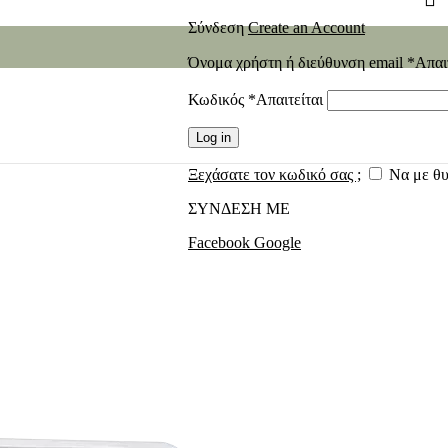
Σύνδεση
Create an Account
Όνομα χρήστη ή διεύθυνση email
*
Απαι
Κωδικός
*
Απαιτείται
Log in
Ξεχάσατε τον κωδικό σας ;
Να με θ
ΣΥΝΔΕΣΗ ΜΕ
Facebook
Google