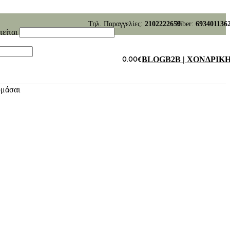
Τηλ. Παραγγελίες:
2102222659
Viber:
693401136
τείται
0.00
€
BLOG
B2B | ΧΟΝΔΡΙΚ
υμάσαι