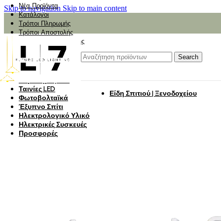
Νέα Προϊόντα
Skip to navigation
Skip to main content
Κατάλογοι
Τρόποι Πληρωμής
Τρόποι Αποστολής
Αναζήτηση Αποστολής
Αξιολόγηση
Φωτιστικά
Search
Φωτιστικά Κήπου
Πάνελ Οροφής
Λαμπτήρες LED
Ταινίες LED
Είδη Σπιτιού | Ξενοδοχείου
Φωτοβολταϊκά
Έξυπνο Σπίτι
Ηλεκτρολογικό Υλικό
Ηλεκτρικές Συσκευές
Προσφορές