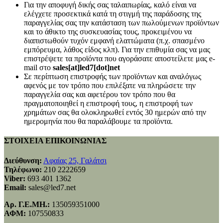
Για την αποφυγή δικής σας ταλαιπωρίας, καλό είναι να
ελέγχετε προσεκτικά κατά τη στιγμή της παράδοσης της
παραγγελίας σας την κατάσταση των πωλούμενων προϊόντων
και το άθικτο της συσκευασίας τους, προκειμένου να
διαπιστωθούν τυχόν εμφανή ελαττώματα (π.χ. σπασμένο
εμπόρευμα, λάθος είδος κλπ). Για την επιθυμία σας να μας
επιστρέψετε τα προϊόντα που αγοράσατε αποστείλετε μας e-
mail στο
sales[at]led7[dot]net
Σε περίπτωση επιστροφής των προϊόντων και αναλόγως
αφενός με τον τρόπο που επιλέξατε να πληρώσετε την
παραγγελία σας και αφετέρου τον τρόπο που θα
πραγματοποιηθεί η επιστροφή τους, η επιστροφή των
χρημάτων σας θα ολοκληρωθεί εντός 30 ημερών από την
ημερομηνία που θα παραλάβουμε τα προϊόντα.
ΣΤΟΙΧΕΙΑ ΕΠΙΚΟΙΝΩΝΙΑΣ
Διεύθυνση:
Αφαίας 25, Γαλάτσι
Τηλέφωνο:
210 2222659
Viber:
693 401 1362
Email:
sales@led7.net
Αρ. Γ.Ε.ΜΗ.:
135059351000
ΑΦΜ:
107550833