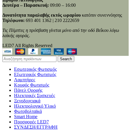
Δευτέρα – Παρασκευή:
09:00 – 16:00
Δυνατότητα παραλαβής εκτός ωραρίου
κατόπιν συνεννόησης
Τηλέφωνο:
693 401 1362 | 210 2222659
Τις Πέμπτες η πρόσβαση γίνεται μόνο από την οδό Βεΐκου λόγω
λαϊκής αγοράς.
LED7 All Rights Reserved
Search
Εσωτερικός Φωτισμός
Εξωτερικός Φωτισμός
Λαμπτήρες
Κρυφός Φωτισμός
Πάνελ Οροφής
Ηλεκτρικές Συσκευές
Ξενοδοχειακά
Ηλεκτρολογικό Υλικό
Φωτοβολταϊκά
Smart Home
Προσφορές LED7
ΣΥΝΔΕΣΗ/ΕΓΓΡΑΦΗ