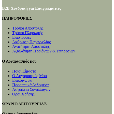
B2B Χονδρική για Επαγγελματίες
ΠΛΗΡΟΦΟΡΙΕΣ
Τρόποι Αποστολής
Τρόποι Πληρωμής
Επιστροφές
Ακύρωση Παραγγελίας
Αναζήτηση Αποστολής
Αξιολόγηση Προϊόντων & Υπηρεσιών
Ο Λογαριασμός μου
Ποιοι Είμαστε
Ο Λογαριασμός Μου
Επικοινωνία
Προσωπικά Δεδομένα
Ασφάλεια Συναλλαγών
Όροι Χρήσης
ΩΡΑΡΙΟ ΛΕΙΤΟΥΡΓΙΑΣ
Ωράριο Λειτουργίας