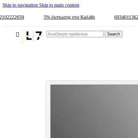
Skip to navigation
Skip to main content
2102222659
5% έκπτωσης στο Καλάθι
693401136
Search