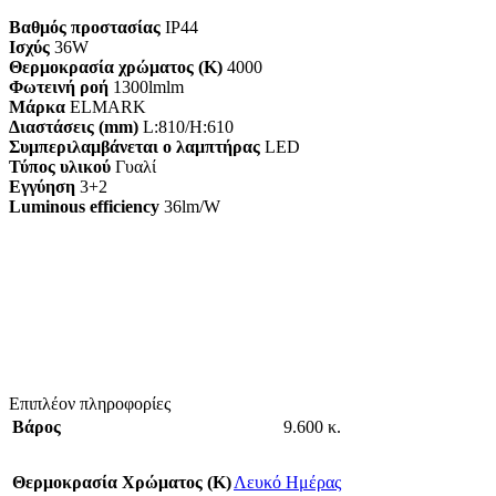
Βαθμός προστασίας
IP44
Ισχύς
36W
Θερμοκρασία χρώματος (K)
4000
Φωτεινή ροή
1300lmlm
Μάρκα
ELMARK
Διαστάσεις (mm)
L:810/H:610
Συμπεριλαμβάνεται ο λαμπτήρας
LED
Τύπος υλικού
Γυαλί
Εγγύηση
3+2
Luminous efficiency
36lm/W
Επιπλέον πληροφορίες
Βάρος
9.600 κ.
Θερμοκρασία Χρώματος (Κ)
Λευκό Ημέρας