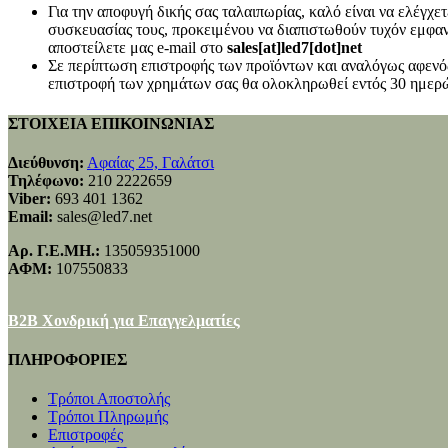
Για την αποφυγή δικής σας ταλαιπωρίας, καλό είναι να ελέγχ
συσκευασίας τους, προκειμένου να διαπιστωθούν τυχόν εμφανή
αποστείλετε μας e-mail στο
sales[at]led7[dot]net
Σε περίπτωση επιστροφής των προϊόντων και αναλόγως αφενός
επιστροφή των χρημάτων σας θα ολοκληρωθεί εντός 30 ημερώ
ΣΤΟΙΧΕΙΑ ΕΠΙΚΟΙΝΩΝΙΑΣ
Διεύθυνση:
Αφαίας 25, Γαλάτσι
Τηλέφωνο:
210 2222659
Viber:
693 401 1362
Email:
sales@led7.net
Αρ. Γ.Ε.ΜΗ.:
135059351000
ΑΦΜ:
107550833
B2B Χονδρική για Επαγγελματίες
ΠΛΗΡΟΦΟΡΙΕΣ
Τρόποι Αποστολής
Τρόποι Πληρωμής
Επιστροφές