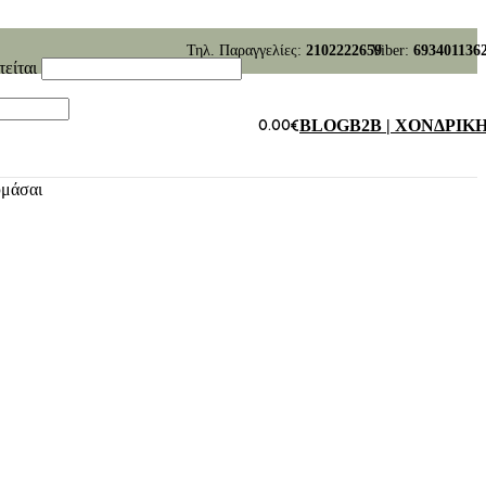
Τηλ. Παραγγελίες:
2102222659
Viber:
693401136
τείται
0.00
€
BLOG
B2B | ΧΟΝΔΡΙΚ
υμάσαι