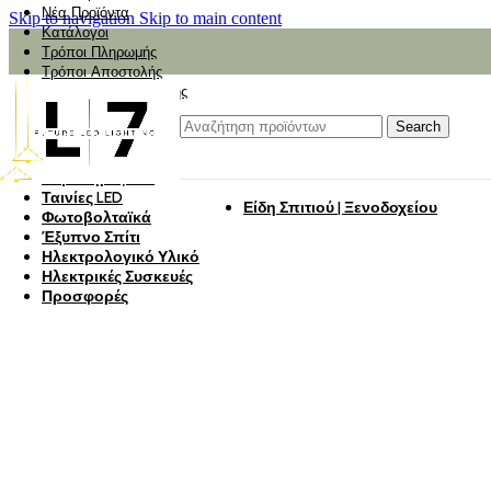
Νέα Προϊόντα
Skip to navigation
Skip to main content
Κατάλογοι
Τρόποι Πληρωμής
Τρόποι Αποστολής
Αναζήτηση Αποστολής
Αξιολόγηση
Φωτιστικά
Search
Φωτιστικά Κήπου
Πάνελ Οροφής
Λαμπτήρες LED
Ταινίες LED
Είδη Σπιτιού | Ξενοδοχείου
Φωτοβολταϊκά
Έξυπνο Σπίτι
Ηλεκτρολογικό Υλικό
Ηλεκτρικές Συσκευές
Προσφορές