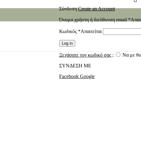
Σύνδεση
Create an Account
Όνομα χρήστη ή διεύθυνση email
*
Απαι
Κωδικός
*
Απαιτείται
Log in
Ξεχάσατε τον κωδικό σας ;
Να με θ
ΣΥΝΔΕΣΗ ΜΕ
Facebook
Google