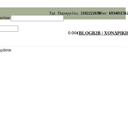
Τηλ. Παραγγελίες:
2102222659
Viber:
693401136
τείται
0.00
€
BLOG
B2B | ΧΟΝΔΡΙΚ
υμάσαι