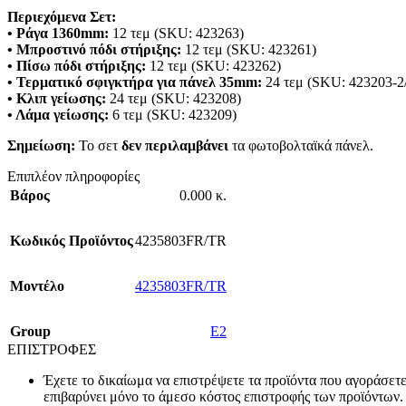
Περιεχόμενα Σετ:
• Ράγα 1360mm:
12 τεμ (SKU: 423263)
• Μπροστινό πόδι στήριξης:
12 τεμ (SKU: 423261)
• Πίσω πόδι στήριξης:
12 τεμ (SKU: 423262)
• Τερματικό σφιγκτήρα για πάνελ 35mm:
24 τεμ (SKU: 423203-2
• Κλιπ γείωσης:
24 τεμ (SKU: 423208)
• Λάμα γείωσης:
6 τεμ (SKU: 423209)
Σημείωση:
Το σετ
δεν περιλαμβάνει
τα φωτοβολταϊκά πάνελ.
Επιπλέον πληροφορίες
Βάρος
0.000 κ.
Κωδικός Προϊόντος
4235803FR/TR
Mοντέλο
4235803FR/TR
Group
E2
ΕΠΙΣΤΡΟΦΕΣ
Έχετε το δικαίωμα να επιστρέψετε τα προϊόντα που αγοράσετ
επιβαρύνει μόνο το άμεσο κόστος επιστροφής των προϊόντων.