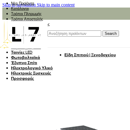
Νέα Προϊόντα
Skip to navigation
Skip to main content
Κατάλογοι
Τρόποι Πληρωμής
Τρόποι Αποστολής
Αναζήτηση Αποστολής
Αξιολόγηση
Φωτιστικά
Search
Φωτιστικά Κήπου
Πάνελ Οροφής
Λαμπτήρες LED
Ταινίες LED
Είδη Σπιτιού | Ξενοδοχείου
Φωτοβολταϊκά
Έξυπνο Σπίτι
Ηλεκτρολογικό Υλικό
Ηλεκτρικές Συσκευές
Προσφορές