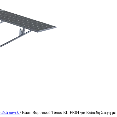
ταϊκά πάνελ
/
Βάση Βαρυτικού Τύπου EL-FR04 για Επίπεδη Στέγη 