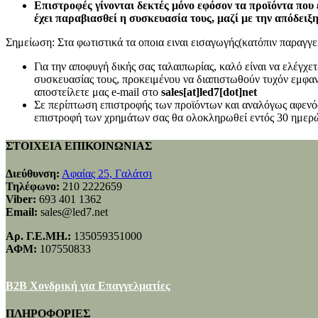
Επιστροφές γίνονται δεκτές μόνο εφόσον τα προϊόντα που 
έχει παραβιασθεί η συσκευασία τους, μαζί με την απόδειξ
Σημείωση: Στα φωτιστικά τα οποια ειναι εισαγωγής(κατόπιν παραγγελ
Για την αποφυγή δικής σας ταλαιπωρίας, καλό είναι να ελέγχ
συσκευασίας τους, προκειμένου να διαπιστωθούν τυχόν εμφανή
αποστείλετε μας e-mail στο
sales[at]led7[dot]net
Σε περίπτωση επιστροφής των προϊόντων και αναλόγως αφενός
επιστροφή των χρημάτων σας θα ολοκληρωθεί εντός 30 ημερώ
ΣΤΟΙΧΕΙΑ ΕΠΙΚΟΙΝΩΝΙΑΣ
Διεύθυνση:
Αφαίας 25, Γαλάτσι
Τηλέφωνο:
210 2222659
Viber:
693 401 1362
Email:
sales@led7.net
Αρ. Γ.Ε.ΜΗ.:
135059351000
ΑΦΜ:
107550833
B2B Χονδρική για Επαγγελματίες
ΠΛΗΡΟΦΟΡΙΕΣ