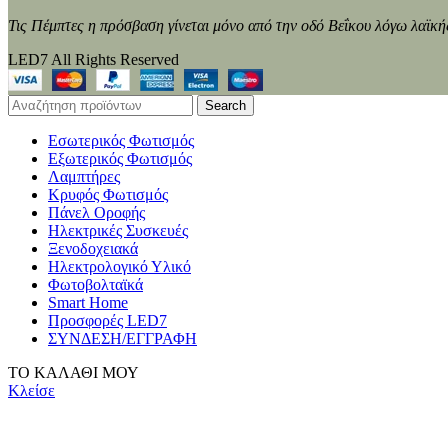
Τις Πέμπτες η πρόσβαση γίνεται μόνο από την οδό Βεΐκου λόγω λαϊκή
LED7 All Rights Reserved
Search
Εσωτερικός Φωτισμός
Εξωτερικός Φωτισμός
Λαμπτήρες
Κρυφός Φωτισμός
Πάνελ Οροφής
Ηλεκτρικές Συσκευές
Ξενοδοχειακά
Ηλεκτρολογικό Υλικό
Φωτοβολταϊκά
Smart Home
Προσφορές LED7
ΣΥΝΔΕΣΗ/ΕΓΓΡΑΦΗ
ΤΟ ΚΑΛΑΘΙ ΜΟΥ
Κλείσε