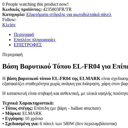
0
People watching this product now!
Κωδικός προϊόντος:
4235803FR/TR
Κατηγορία:
Εξαρτήματα στήριξης για φωτοβολταϊκά πάνελ
Follow:
Κλείσε
Περιγραφή
Επιπλέον πληροφορίες
ΕΠΙΣΤΡΟΦΕΣ
Περιγραφή
Βάση Βαρυτικού Τύπου EL-FR04 για Επί
Η
βάση βαρυτικού τύπου EL-FR04 της ELMARK
είναι σχεδιασ
εξασφαλίζει σταθερότητα χωρίς ανάγκη για διάτρηση, χάρη στον βαρ
Η κατασκευή είναι στιβαρή και ανθεκτική, με υλικά υψηλής ποιότη
Τεχνικά Χαρακτηριστικά:
• Τύπος στέγης:
Επίπεδη (με βάρη – ballast structure)
• Μάρκα:
ELMARK
• Εγγύηση:
10 χρόνια
• Σχεδιασμένη για:
6 πάνελ των 580W (δεν περιλαμβάνονται)