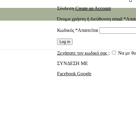
Σύνδεση
Create an Account
Όνομα χρήστη ή διεύθυνση email
*
Απαι
Κωδικός
*
Απαιτείται
Log in
Ξεχάσατε τον κωδικό σας ;
Να με θ
ΣΥΝΔΕΣΗ ΜΕ
Facebook
Google