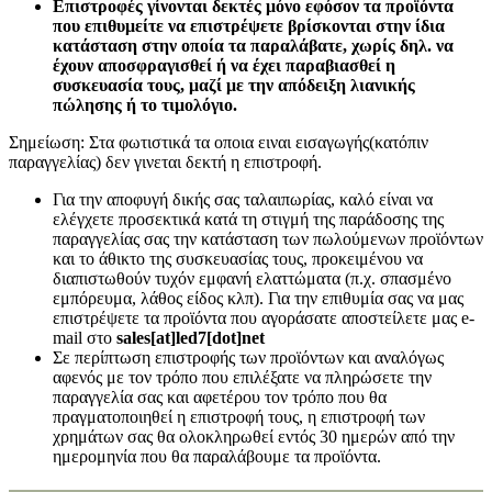
Επιστροφές γίνονται δεκτές μόνο εφόσον τα προϊόντα
που επιθυμείτε να επιστρέψετε βρίσκονται στην ίδια
κατάσταση στην οποία τα παραλάβατε, χωρίς δηλ. να
έχουν αποσφραγισθεί ή να έχει παραβιασθεί η
συσκευασία τους, μαζί με την απόδειξη λιανικής
πώλησης ή το τιμολόγιο.
Σημείωση: Στα φωτιστικά τα οποια ειναι εισαγωγής(κατόπιν
παραγγελίας) δεν γινεται δεκτή η επιστροφή.
Για την αποφυγή δικής σας ταλαιπωρίας, καλό είναι να
ελέγχετε προσεκτικά κατά τη στιγμή της παράδοσης της
παραγγελίας σας την κατάσταση των πωλούμενων προϊόντων
και το άθικτο της συσκευασίας τους, προκειμένου να
διαπιστωθούν τυχόν εμφανή ελαττώματα (π.χ. σπασμένο
εμπόρευμα, λάθος είδος κλπ). Για την επιθυμία σας να μας
επιστρέψετε τα προϊόντα που αγοράσατε αποστείλετε μας e-
mail στο
sales[at]led7[dot]net
Σε περίπτωση επιστροφής των προϊόντων και αναλόγως
αφενός με τον τρόπο που επιλέξατε να πληρώσετε την
παραγγελία σας και αφετέρου τον τρόπο που θα
πραγματοποιηθεί η επιστροφή τους, η επιστροφή των
χρημάτων σας θα ολοκληρωθεί εντός 30 ημερών από την
ημερομηνία που θα παραλάβουμε τα προϊόντα.