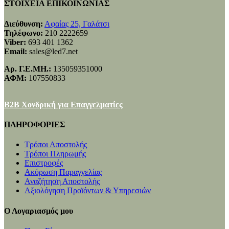
ΣΤΟΙΧΕΙΑ ΕΠΙΚΟΙΝΩΝΙΑΣ
Διεύθυνση:
Αφαίας 25, Γαλάτσι
Τηλέφωνο:
210 2222659
Viber:
693 401 1362
Email:
sales@led7.net
Αρ. Γ.Ε.ΜΗ.:
135059351000
ΑΦΜ:
107550833
B2B Χονδρική για Επαγγελματίες
ΠΛΗΡΟΦΟΡΙΕΣ
Τρόποι Αποστολής
Τρόποι Πληρωμής
Επιστροφές
Ακύρωση Παραγγελίας
Αναζήτηση Αποστολής
Αξιολόγηση Προϊόντων & Υπηρεσιών
Ο Λογαριασμός μου