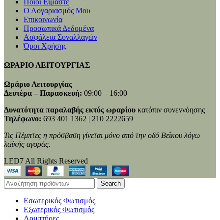
Ποιοι Είμαστε
Ο Λογαριασμός Μου
Επικοινωνία
Προσωπικά Δεδομένα
Ασφάλεια Συναλλαγών
Όροι Χρήσης
ΩΡΑΡΙΟ ΛΕΙΤΟΥΡΓΙΑΣ
Ωράριο Λειτουργίας
Δευτέρα – Παρασκευή:
09:00 – 16:00
Δυνατότητα παραλαβής εκτός ωραρίου
κατόπιν συνεννόησης
Τηλέφωνο:
693 401 1362 | 210 2222659
Τις Πέμπτες η πρόσβαση γίνεται μόνο από την οδό Βεΐκου λόγω
λαϊκής αγοράς.
LED7 All Rights Reserved
Search
Εσωτερικός Φωτισμός
Εξωτερικός Φωτισμός
Λαμπτήρες