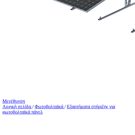
Μεγέθυνση
Αρχική σελίδα
/
Φωτοβολταϊκά
/
Εξαρτήματα στήριξης για
φωτοβολταϊκά πάνελ