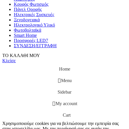
Κρυφός Φωτισμός
Πάνελ Οροφής
Ηλεκτρικές Συσκευές
Ξενοδοχειακά
Ηλεκτρολογικό Υλικό
Φωτοβολταϊκά
Smart Home
Προσφορές LED7
ΣΥΝΔΕΣΗ/ΕΓΓΡΑΦΗ
ΤΟ ΚΑΛΑΘΙ ΜΟΥ
Κλείσε
Home
Menu
Sidebar
My account
Cart
Χρησιμοποιούμε cookies για να βελτιώσουμε την εμπειρία σας
στην ιστοσελίδα μας. Με την περιήγησή σας σε αυτήν την