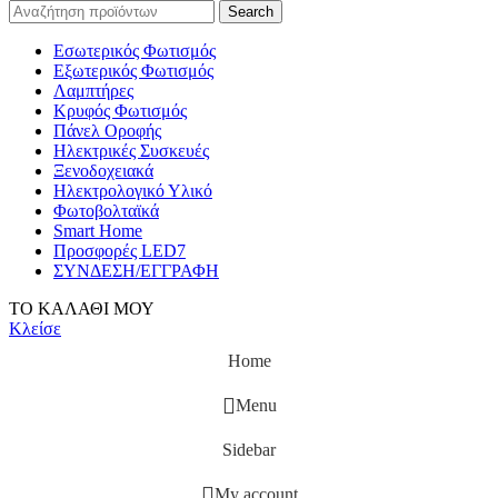
Search
Εσωτερικός Φωτισμός
Εξωτερικός Φωτισμός
Λαμπτήρες
Κρυφός Φωτισμός
Πάνελ Οροφής
Ηλεκτρικές Συσκευές
Ξενοδοχειακά
Ηλεκτρολογικό Υλικό
Φωτοβολταϊκά
Smart Home
Προσφορές LED7
ΣΥΝΔΕΣΗ/ΕΓΓΡΑΦΗ
ΤΟ ΚΑΛΑΘΙ ΜΟΥ
Κλείσε
Home
Menu
Sidebar
My account