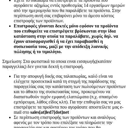
Έχετε το δικαίωμα να επιστρέψετε τα προϊόντα που
αγοράσετε αζημίως εντός προθεσμίας 14 εργασίμων ημερών
από την ημερομηνία που θα παραλάβετε τα προϊόντα. Στην
περίπτωση αυτή σας επιβαρύνει μόνο το άμεσο κόστος
επιστροφής των προϊόντων.
Επιστροφές γίνονται δεκτές μόνο εφόσον τα προϊόντα
που επιθυμείτε να επιστρέψετε βρίσκονται στην ίδια
κατάσταση στην οποία τα παραλάβατε, χωρίς δηλ. να
έχουν αποσφραγισθεί ή να έχει παραβιασθεί η
συσκευασία τους, μαζί με την απόδειξη λιανικής
πώλησης ή το τιμολόγιο.
Σημείωση: Στα φωτιστικά τα οποια ειναι εισαγωγής(κατόπιν
παραγγελίας) δεν γινεται δεκτή η επιστροφή.
Για την αποφυγή δικής σας ταλαιπωρίας, καλό είναι να
ελέγχετε προσεκτικά κατά τη στιγμή της παράδοσης της
παραγγελίας σας την κατάσταση των πωλούμενων προϊόντων
και το άθικτο της συσκευασίας τους, προκειμένου να
διαπιστωθούν τυχόν εμφανή ελαττώματα (π.χ. σπασμένο
εμπόρευμα, λάθος είδος κλπ). Για την επιθυμία σας να μας
επιστρέψετε τα προϊόντα που αγοράσατε αποστείλετε μας e-
mail στο
sales[at]led7[dot]net
Σε περίπτωση επιστροφής των προϊόντων και αναλόγως
αφενός με τον τρόπο που επιλέξατε να πληρώσετε την
παραγγελία σας και αφετέρου τον τρόπο που θα