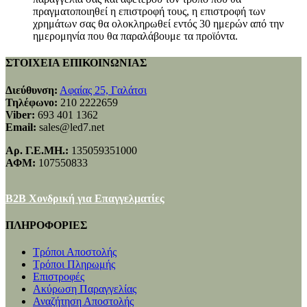
πραγματοποιηθεί η επιστροφή τους, η επιστροφή των
χρημάτων σας θα ολοκληρωθεί εντός 30 ημερών από την
ημερομηνία που θα παραλάβουμε τα προϊόντα.
ΣΤΟΙΧΕΙΑ ΕΠΙΚΟΙΝΩΝΙΑΣ
Διεύθυνση:
Αφαίας 25, Γαλάτσι
Τηλέφωνο:
210 2222659
Viber:
693 401 1362
Email:
sales@led7.net
Αρ. Γ.Ε.ΜΗ.:
135059351000
ΑΦΜ:
107550833
B2B Χονδρική για Επαγγελματίες
ΠΛΗΡΟΦΟΡΙΕΣ
Τρόποι Αποστολής
Τρόποι Πληρωμής
Επιστροφές
Ακύρωση Παραγγελίας
Αναζήτηση Αποστολής