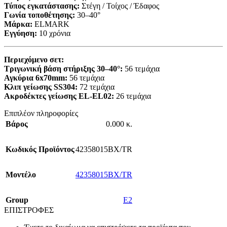
Τύπος εγκατάστασης:
Στέγη / Τοίχος / Έδαφος
Γωνία τοποθέτησης:
30–40°
Μάρκα:
ELMARK
Εγγύηση:
10 χρόνια
Περιεχόμενο σετ:
Τριγωνική βάση στήριξης 30–40°:
56 τεμάχια
Αγκύρια 6x70mm:
56 τεμάχια
Κλιπ γείωσης SS304:
72 τεμάχια
Ακροδέκτες γείωσης EL-EL02:
26 τεμάχια
Επιπλέον πληροφορίες
Βάρος
0.000 κ.
Κωδικός Προϊόντος
42358015BX/TR
Mοντέλο
42358015BX/TR
Group
E2
ΕΠΙΣΤΡΟΦΕΣ