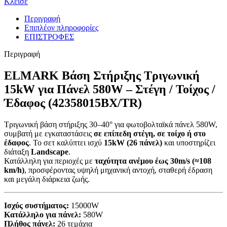
Κλείσε
Περιγραφή
Επιπλέον πληροφορίες
ΕΠΙΣΤΡΟΦΕΣ
Περιγραφή
ELMARK Βάση Στήριξης Τριγωνική
15kW για Πάνελ 580W – Στέγη / Τοίχος /
Έδαφος (42358015BX/TR)
Τριγωνική βάση στήριξης 30–40° για φωτοβολταϊκά πάνελ 580W,
συμβατή με εγκαταστάσεις
σε επίπεδη στέγη, σε τοίχο ή στο
έδαφος
. Το σετ καλύπτει ισχύ
15kW (26 πάνελ)
και υποστηρίζει
διάταξη
Landscape
.
Κατάλληλη για περιοχές με
ταχύτητα ανέμου έως 30m/s (≈108
km/h)
, προσφέροντας υψηλή μηχανική αντοχή, σταθερή έδραση
και μεγάλη διάρκεια ζωής.
Ισχύς συστήματος:
15000W
Κατάλληλο για πάνελ:
580W
Πλήθος πάνελ:
26 τεμάχια