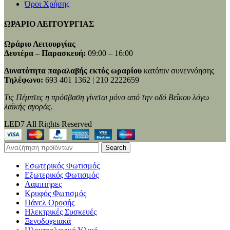
Όροι Χρήσης
ΩΡΑΡΙΟ ΛΕΙΤΟΥΡΓΙΑΣ
Ωράριο Λειτουργίας
Δευτέρα – Παρασκευή:
09:00 – 16:00
Δυνατότητα παραλαβής εκτός ωραρίου
κατόπιν συνεννόησης
Τηλέφωνο:
693 401 1362 | 210 2222659
Τις Πέμπτες η πρόσβαση γίνεται μόνο από την οδό Βεΐκου λόγω
λαϊκής αγοράς.
LED7 All Rights Reserved
Search
Εσωτερικός Φωτισμός
Εξωτερικός Φωτισμός
Λαμπτήρες
Κρυφός Φωτισμός
Πάνελ Οροφής
Ηλεκτρικές Συσκευές
Ξενοδοχειακά