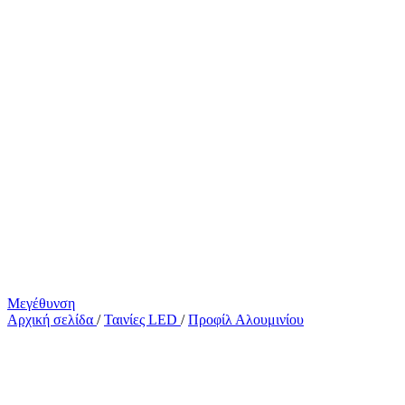
Μεγέθυνση
Αρχική σελίδα
/
Ταινίες LED
/
Προφίλ Αλουμινίου