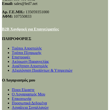
Email:
sales@led7.net
Αρ. Γ.Ε.ΜΗ.:
135059351000
ΑΦΜ:
107550833
B2B Χονδρική για Επαγγελματίες
ΠΛΗΡΟΦΟΡΙΕΣ
Τρόποι Αποστολής
Τρόποι Πληρωμής
Επιστροφές
Ακύρωση Παραγγελίας
Αναζήτηση Αποστολής
Αξιολόγηση Προϊόντων & Υπηρεσιών
Ο Λογαριασμός μου
Ποιοι Είμαστε
Ο Λογαριασμός Μου
Επικοινωνία
Προσωπικά Δεδομένα
Ασφάλεια Συναλλαγών