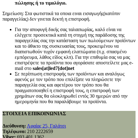
πώλησης ή το τιμολόγιο.
Σημείωση: Στα φωτιστικά τα οποια ειναι εισαγωγής(κατόπιν
παραγγελίας) δεν γινεται δεκτή η επιστροφή.
Για την αποφυγή δικής σας ταλαιπωρίας, καλό είναι να
ελέγχετε προσεκτικά κατά τη στιγμή της παράδοσης της
παραγγελίας σας την κατάσταση των πωλούμενων προϊόντων
και το άθικτο της συσκευασίας τους, προκειμένου να
διαπιστωθούν τυχόν εμφανή ελαττώματα (π.χ. σπασμένο
εμπόρευμα, λάθος είδος κλπ). Για την επιθυμία σας να μας
επιστρέψετε τα προϊόντα που αγοράσατε αποστείλετε μας e-
mail στο
sales[at]led7[dot]net
Σε περίπτωση επιστροφής των προϊόντων και αναλόγως
αφενός με τον τρόπο που επιλέξατε να πληρώσετε την
παραγγελία σας και αφετέρου τον τρόπο που θα
πραγματοποιηθεί η επιστροφή τους, η επιστροφή των
χρημάτων σας θα ολοκληρωθεί εντός 30 ημερών από την
ημερομηνία που θα παραλάβουμε τα προϊόντα.
ΣΤΟΙΧΕΙΑ ΕΠΙΚΟΙΝΩΝΙΑΣ
Διεύθυνση:
Αφαίας 25, Γαλάτσι
Τηλέφωνο:
210 2222659
Viber:
693 401 1362