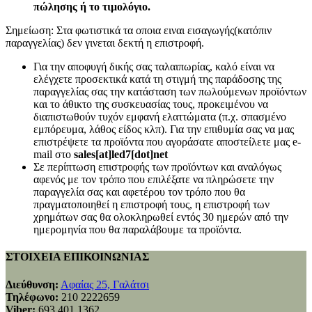
πώλησης ή το τιμολόγιο.
Σημείωση: Στα φωτιστικά τα οποια ειναι εισαγωγής(κατόπιν
παραγγελίας) δεν γινεται δεκτή η επιστροφή.
Για την αποφυγή δικής σας ταλαιπωρίας, καλό είναι να
ελέγχετε προσεκτικά κατά τη στιγμή της παράδοσης της
παραγγελίας σας την κατάσταση των πωλούμενων προϊόντων
και το άθικτο της συσκευασίας τους, προκειμένου να
διαπιστωθούν τυχόν εμφανή ελαττώματα (π.χ. σπασμένο
εμπόρευμα, λάθος είδος κλπ). Για την επιθυμία σας να μας
επιστρέψετε τα προϊόντα που αγοράσατε αποστείλετε μας e-
mail στο
sales[at]led7[dot]net
Σε περίπτωση επιστροφής των προϊόντων και αναλόγως
αφενός με τον τρόπο που επιλέξατε να πληρώσετε την
παραγγελία σας και αφετέρου τον τρόπο που θα
πραγματοποιηθεί η επιστροφή τους, η επιστροφή των
χρημάτων σας θα ολοκληρωθεί εντός 30 ημερών από την
ημερομηνία που θα παραλάβουμε τα προϊόντα.
ΣΤΟΙΧΕΙΑ ΕΠΙΚΟΙΝΩΝΙΑΣ
Διεύθυνση:
Αφαίας 25, Γαλάτσι
Τηλέφωνο:
210 2222659
Viber:
693 401 1362