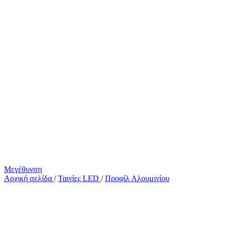
Μεγέθυνση
Αρχική σελίδα
/
Ταινίες LED
/
Προφίλ Αλουμινίου