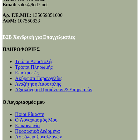
Email:
sales@led7.net
Αρ. Γ.Ε.ΜΗ.:
135059351000
ΑΦΜ:
107550833
B2B Χονδρική για Επαγγελματίες
ΠΛΗΡΟΦΟΡΙΕΣ
Τρόποι Αποστολής
Τρόποι Πληρωμής
Επιστροφές
Ακύρωση Παραγγελίας
Αναζήτηση Αποστολής
Αξιολόγηση Προϊόντων & Υπηρεσιών
Ο Λογαριασμός μου
Ποιοι Είμαστε
Ο Λογαριασμός Μου
Επικοινωνία
Προσωπικά Δεδομένα
Ασφάλεια Συναλλαγών