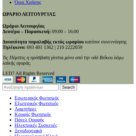
Όροι Χρήσης
ΩΡΑΡΙΟ ΛΕΙΤΟΥΡΓΙΑΣ
Ωράριο Λειτουργίας
Δευτέρα – Παρασκευή:
09:00 – 16:00
Δυνατότητα παραλαβής εκτός ωραρίου
κατόπιν συνεννόησης
Τηλέφωνο:
693 401 1362 | 210 2222659
Τις Πέμπτες η πρόσβαση γίνεται μόνο από την οδό Βεΐκου λόγω
λαϊκής αγοράς.
LED7 All Rights Reserved
Search
Εσωτερικός Φωτισμός
Εξωτερικός Φωτισμός
Λαμπτήρες
Κρυφός Φωτισμός
Πάνελ Οροφής
Ηλεκτρικές Συσκευές
Ξενοδοχειακά