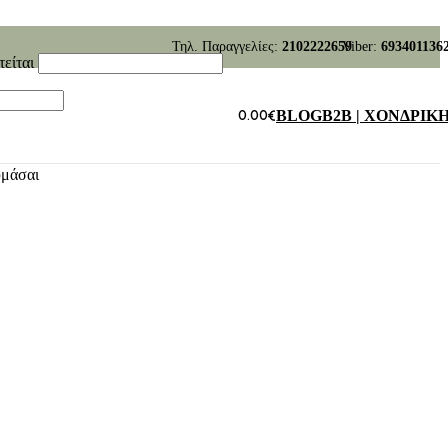
Τηλ. Παραγγελίες:
2102222659
Viber:
693401136
τείται
0.00
€
BLOG
B2B | ΧΟΝΔΡΙΚ
υμάσαι