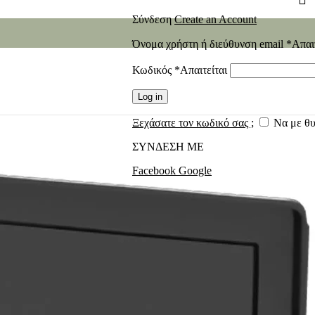
Σύνδεση
Create an Account
Όνομα χρήστη ή διεύθυνση email
*
Απαι
Κωδικός
*
Απαιτείται
Log in
Ξεχάσατε τον κωδικό σας ;
Να με θ
ΣΥΝΔΕΣΗ ΜΕ
Facebook
Google