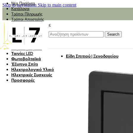
Νέα Προϊόντα
Skip to navigation
Skip to main content
Κατάλογοι
Τρόποι Πληρωμής
Τρόποι Αποστολής
Αναζήτηση Αποστολής
Αξιολόγηση
Φωτιστικά
Search
Φωτιστικά Κήπου
Πάνελ Οροφής
Λαμπτήρες LED
Ταινίες LED
Είδη Σπιτιού | Ξενοδοχείου
Φωτοβολταϊκά
Έξυπνο Σπίτι
Ηλεκτρολογικό Υλικό
Ηλεκτρικές Συσκευές
Προσφορές