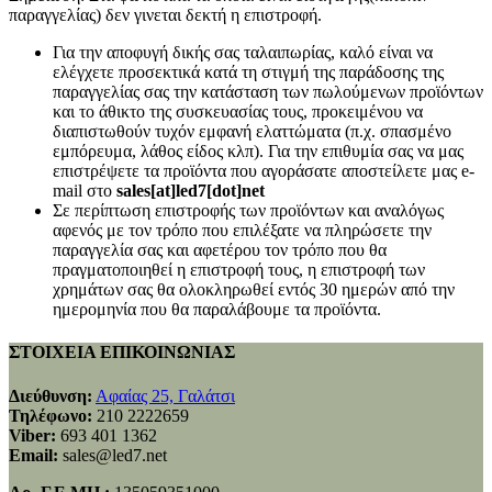
παραγγελίας) δεν γινεται δεκτή η επιστροφή.
Για την αποφυγή δικής σας ταλαιπωρίας, καλό είναι να
ελέγχετε προσεκτικά κατά τη στιγμή της παράδοσης της
παραγγελίας σας την κατάσταση των πωλούμενων προϊόντων
και το άθικτο της συσκευασίας τους, προκειμένου να
διαπιστωθούν τυχόν εμφανή ελαττώματα (π.χ. σπασμένο
εμπόρευμα, λάθος είδος κλπ). Για την επιθυμία σας να μας
επιστρέψετε τα προϊόντα που αγοράσατε αποστείλετε μας e-
mail στο
sales[at]led7[dot]net
Σε περίπτωση επιστροφής των προϊόντων και αναλόγως
αφενός με τον τρόπο που επιλέξατε να πληρώσετε την
παραγγελία σας και αφετέρου τον τρόπο που θα
πραγματοποιηθεί η επιστροφή τους, η επιστροφή των
χρημάτων σας θα ολοκληρωθεί εντός 30 ημερών από την
ημερομηνία που θα παραλάβουμε τα προϊόντα.
ΣΤΟΙΧΕΙΑ ΕΠΙΚΟΙΝΩΝΙΑΣ
Διεύθυνση:
Αφαίας 25, Γαλάτσι
Τηλέφωνο:
210 2222659
Viber:
693 401 1362
Email:
sales@led7.net