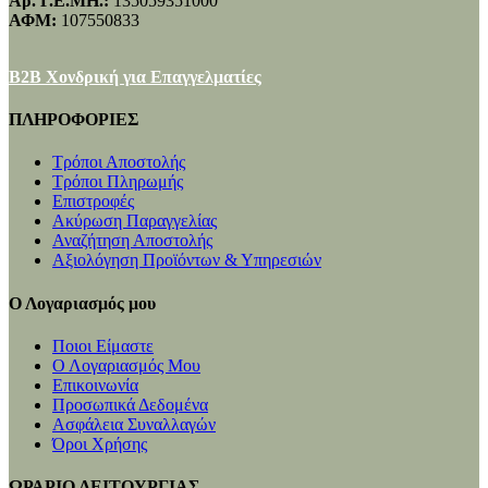
Αρ. Γ.Ε.ΜΗ.:
135059351000
ΑΦΜ:
107550833
B2B Χονδρική για Επαγγελματίες
ΠΛΗΡΟΦΟΡΙΕΣ
Τρόποι Αποστολής
Τρόποι Πληρωμής
Επιστροφές
Ακύρωση Παραγγελίας
Αναζήτηση Αποστολής
Αξιολόγηση Προϊόντων & Υπηρεσιών
Ο Λογαριασμός μου
Ποιοι Είμαστε
Ο Λογαριασμός Μου
Επικοινωνία
Προσωπικά Δεδομένα
Ασφάλεια Συναλλαγών
Όροι Χρήσης
ΩΡΑΡΙΟ ΛΕΙΤΟΥΡΓΙΑΣ