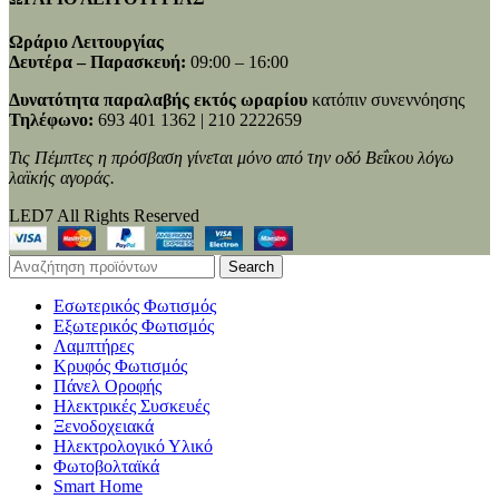
Ωράριο Λειτουργίας
Δευτέρα – Παρασκευή:
09:00 – 16:00
Δυνατότητα παραλαβής εκτός ωραρίου
κατόπιν συνεννόησης
Τηλέφωνο:
693 401 1362 | 210 2222659
Τις Πέμπτες η πρόσβαση γίνεται μόνο από την οδό Βεΐκου λόγω
λαϊκής αγοράς.
LED7 All Rights Reserved
Search
Εσωτερικός Φωτισμός
Εξωτερικός Φωτισμός
Λαμπτήρες
Κρυφός Φωτισμός
Πάνελ Οροφής
Ηλεκτρικές Συσκευές
Ξενοδοχειακά
Ηλεκτρολογικό Υλικό
Φωτοβολταϊκά
Smart Home