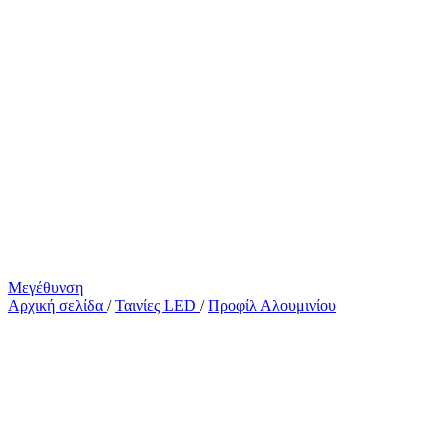
Μεγέθυνση
Αρχική σελίδα
/
Ταινίες LED
/
Προφίλ Αλουμινίου