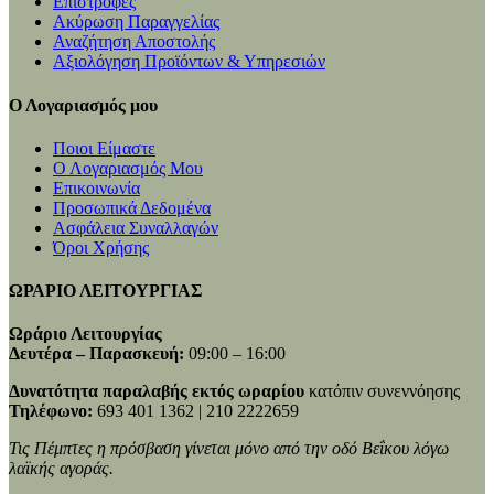
Επιστροφές
Ακύρωση Παραγγελίας
Αναζήτηση Αποστολής
Αξιολόγηση Προϊόντων & Υπηρεσιών
Ο Λογαριασμός μου
Ποιοι Είμαστε
Ο Λογαριασμός Μου
Επικοινωνία
Προσωπικά Δεδομένα
Ασφάλεια Συναλλαγών
Όροι Χρήσης
ΩΡΑΡΙΟ ΛΕΙΤΟΥΡΓΙΑΣ
Ωράριο Λειτουργίας
Δευτέρα – Παρασκευή:
09:00 – 16:00
Δυνατότητα παραλαβής εκτός ωραρίου
κατόπιν συνεννόησης
Τηλέφωνο:
693 401 1362 | 210 2222659
Τις Πέμπτες η πρόσβαση γίνεται μόνο από την οδό Βεΐκου λόγω
λαϊκής αγοράς.