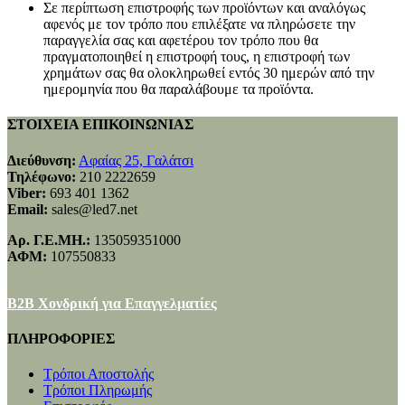
Σε περίπτωση επιστροφής των προϊόντων και αναλόγως
αφενός με τον τρόπο που επιλέξατε να πληρώσετε την
παραγγελία σας και αφετέρου τον τρόπο που θα
πραγματοποιηθεί η επιστροφή τους, η επιστροφή των
χρημάτων σας θα ολοκληρωθεί εντός 30 ημερών από την
ημερομηνία που θα παραλάβουμε τα προϊόντα.
ΣΤΟΙΧΕΙΑ ΕΠΙΚΟΙΝΩΝΙΑΣ
Διεύθυνση:
Αφαίας 25, Γαλάτσι
Τηλέφωνο:
210 2222659
Viber:
693 401 1362
Email:
sales@led7.net
Αρ. Γ.Ε.ΜΗ.:
135059351000
ΑΦΜ:
107550833
B2B Χονδρική για Επαγγελματίες
ΠΛΗΡΟΦΟΡΙΕΣ
Τρόποι Αποστολής
Τρόποι Πληρωμής