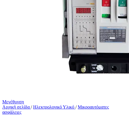
Μεγέθυνση
Αρχική σελίδα
/
Ηλεκτρολογικό Υλικό
/
Μικροαυτόματες
ασφάλειες