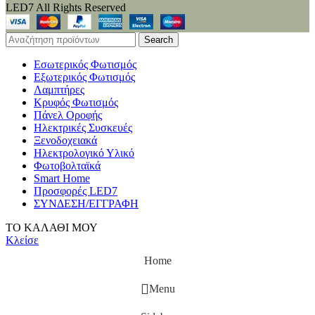
LED7 All Rights Reserved
Search
Εσωτερικός Φωτισμός
Εξωτερικός Φωτισμός
Λαμπτήρες
Κρυφός Φωτισμός
Πάνελ Οροφής
Ηλεκτρικές Συσκευές
Ξενοδοχειακά
Ηλεκτρολογικό Υλικό
Φωτοβολταϊκά
Smart Home
Προσφορές LED7
ΣΥΝΔΕΣΗ/ΕΓΓΡΑΦΗ
ΤΟ ΚΑΛΑΘΙ ΜΟΥ
Κλείσε
Home
Menu