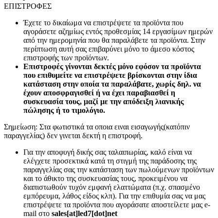
ΕΠΙΣΤΡΟΦΕΣ
Έχετε το δικαίωμα να επιστρέψετε τα προϊόντα που
αγοράσετε αζημίως εντός προθεσμίας 14 εργασίμων ημερών
από την ημερομηνία που θα παραλάβετε τα προϊόντα. Στην
περίπτωση αυτή σας επιβαρύνει μόνο το άμεσο κόστος
επιστροφής των προϊόντων.
Επιστροφές γίνονται δεκτές μόνο εφόσον τα προϊόντα
που επιθυμείτε να επιστρέψετε βρίσκονται στην ίδια
κατάσταση στην οποία τα παραλάβατε, χωρίς δηλ. να
έχουν αποσφραγισθεί ή να έχει παραβιασθεί η
συσκευασία τους, μαζί με την απόδειξη λιανικής
πώλησης ή το τιμολόγιο.
Σημείωση: Στα φωτιστικά τα οποια ειναι εισαγωγής(κατόπιν
παραγγελίας) δεν γινεται δεκτή η επιστροφή.
Για την αποφυγή δικής σας ταλαιπωρίας, καλό είναι να
ελέγχετε προσεκτικά κατά τη στιγμή της παράδοσης της
παραγγελίας σας την κατάσταση των πωλούμενων προϊόντων
και το άθικτο της συσκευασίας τους, προκειμένου να
διαπιστωθούν τυχόν εμφανή ελαττώματα (π.χ. σπασμένο
εμπόρευμα, λάθος είδος κλπ). Για την επιθυμία σας να μας
επιστρέψετε τα προϊόντα που αγοράσατε αποστείλετε μας e-
mail στο
sales[at]led7[dot]net