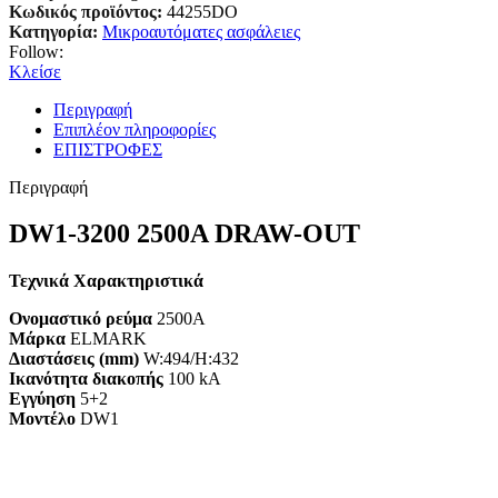
Κωδικός προϊόντος:
44255DO
Κατηγορία:
Μικροαυτόματες ασφάλειες
Follow:
Κλείσε
Περιγραφή
Επιπλέον πληροφορίες
ΕΠΙΣΤΡΟΦΕΣ
Περιγραφή
DW1-3200 2500A DRAW-OUT
Τεχνικά Χαρακτηριστικά
Ονομαστικό ρεύμα
2500A
Μάρκα
ELMARK
Διαστάσεις (mm)
W:494/H:432
Ικανότητα διακοπής
100 kA
Εγγύηση
5+2
Mοντέλο
DW1