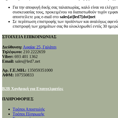
Για την αποφυγή δικής σας ταλαιπωρίας, καλό είναι να ελέγχ
συσκευασίας τους, προκειμένου να διαπιστωθούν τυχόν εμφανή
αποστείλετε μας e-mail στο
sales[at]led7[dot]net
Σε περίπτωση επιστροφής των προϊόντων και αναλόγως αφενός
επιστροφή των χρημάτων σας θα ολοκληρωθεί εντός 30 ημερώ
ΣΤΟΙΧΕΙΑ ΕΠΙΚΟΙΝΩΝΙΑΣ
Διεύθυνση:
Αφαίας 25, Γαλάτσι
Τηλέφωνο:
210 2222659
Viber:
693 401 1362
Email:
sales@led7.net
Αρ. Γ.Ε.ΜΗ.:
135059351000
ΑΦΜ:
107550833
B2B Χονδρική για Επαγγελματίες
ΠΛΗΡΟΦΟΡΙΕΣ
Τρόποι Αποστολής
Τρόποι Πληρωμής