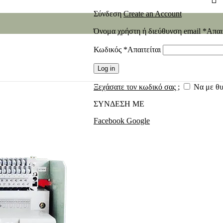
Σύνδεση
Create an Account
Όνομα χρήστη ή διεύθυνση email
*
Απαι
Κωδικός
*
Απαιτείται
Log in
Ξεχάσατε τον κωδικό σας ;
Να με θ
ΣΥΝΔΕΣΗ ΜΕ
Facebook
Google