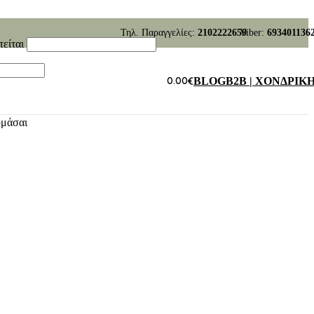
Τηλ. Παραγγελίες:
2102222659
Viber:
693401136
τείται
0.00
€
BLOG
B2B | ΧΟΝΔΡΙΚ
υμάσαι