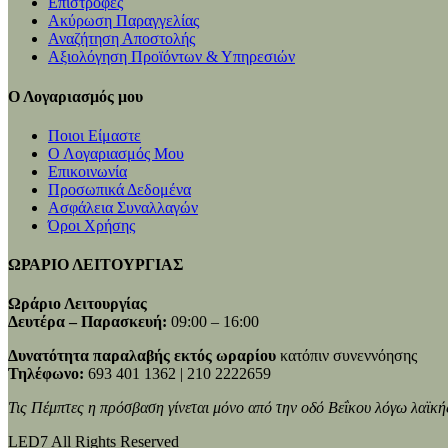
Επιστροφές
Ακύρωση Παραγγελίας
Αναζήτηση Αποστολής
Αξιολόγηση Προϊόντων & Υπηρεσιών
Ο Λογαριασμός μου
Ποιοι Είμαστε
Ο Λογαριασμός Μου
Επικοινωνία
Προσωπικά Δεδομένα
Ασφάλεια Συναλλαγών
Όροι Χρήσης
ΩΡΑΡΙΟ ΛΕΙΤΟΥΡΓΙΑΣ
Ωράριο Λειτουργίας
Δευτέρα – Παρασκευή:
09:00 – 16:00
Δυνατότητα παραλαβής εκτός ωραρίου
κατόπιν συνεννόησης
Τηλέφωνο:
693 401 1362 | 210 2222659
Τις Πέμπτες η πρόσβαση γίνεται μόνο από την οδό Βεΐκου λόγω λαϊκή
LED7 All Rights Reserved