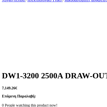
Αρχική σελίδα
/
Ηλεκτρολογικό Υλικό
/
Μικροαυτόματες ασφάλειε
DW1-3200 2500A DRAW-OU
7,149.26
€
Επόμενη Παραλαβή:
0
People watching this product now!