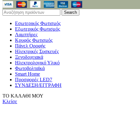
Search
Εσωτερικός Φωτισμός
Εξωτερικός Φωτισμός
Λαμπτήρες
Κρυφός Φωτισμός
Πάνελ Οροφής
Ηλεκτρικές Συσκευές
Ξενοδοχειακά
Ηλεκτρολογικό Υλικό
Φωτοβολταϊκά
Smart Home
Προσφορές LED7
ΣΥΝΔΕΣΗ/ΕΓΓΡΑΦΗ
ΤΟ ΚΑΛΑΘΙ ΜΟΥ
Κλείσε