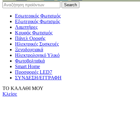
Search
Εσωτερικός Φωτισμός
Εξωτερικός Φωτισμός
Λαμπτήρες
Κρυφός Φωτισμός
Πάνελ Οροφής
Ηλεκτρικές Συσκευές
Ξενοδοχειακά
Ηλεκτρολογικό Υλικό
Φωτοβολταϊκά
Smart Home
Προσφορές LED7
ΣΥΝΔΕΣΗ/ΕΓΓΡΑΦΗ
ΤΟ ΚΑΛΑΘΙ ΜΟΥ
Κλείσε