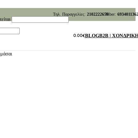
Τηλ. Παραγγελίες:
2102222659
Viber:
693401136
τείται
0.00
€
BLOG
B2B | ΧΟΝΔΡΙΚ
υμάσαι