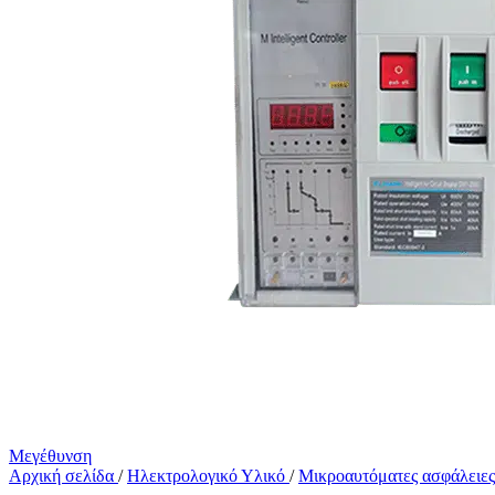
Μεγέθυνση
Αρχική σελίδα
/
Ηλεκτρολογικό Υλικό
/
Μικροαυτόματες ασφάλειε