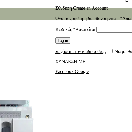
Σύνδεση
Create an Account
Όνομα χρήστη ή διεύθυνση email
*
Απαι
Κωδικός
*
Απαιτείται
Log in
Ξεχάσατε τον κωδικό σας ;
Να με θ
ΣΥΝΔΕΣΗ ΜΕ
Facebook
Google