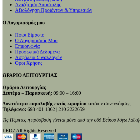
Αναζήτηση Αποστολής
Αξιολόγηση Προϊόντων & Υπηρεσιών
Ο Λογαριασμός μου
Ποιοι Είμαστε
Ο Λογαριασμός Μου
Επικοινωνία
Προσωπικά Δεδομένα
Ασφάλεια Συναλλαγών
Όροι Χρήσης
ΩΡΑΡΙΟ ΛΕΙΤΟΥΡΓΙΑΣ
Ωράριο Λειτουργίας
Δευτέρα – Παρασκευή:
09:00 – 16:00
Δυνατότητα παραλαβής εκτός ωραρίου
κατόπιν συνεννόησης
Τηλέφωνο:
693 401 1362 | 210 2222659
Τις Πέμπτες η πρόσβαση γίνεται μόνο από την οδό Βεΐκου λόγω λαϊκή
LED7 All Rights Reserved