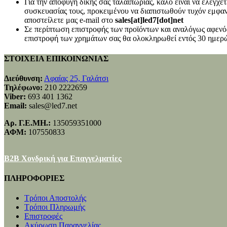
Για την αποφυγή δικής σας ταλαιπωρίας, καλό είναι να ελέγχ
συσκευασίας τους, προκειμένου να διαπιστωθούν τυχόν εμφανή
αποστείλετε μας e-mail στο
sales[at]led7[dot]net
Σε περίπτωση επιστροφής των προϊόντων και αναλόγως αφενός
επιστροφή των χρημάτων σας θα ολοκληρωθεί εντός 30 ημερώ
ΣΤΟΙΧΕΙΑ ΕΠΙΚΟΙΝΩΝΙΑΣ
Διεύθυνση:
Αφαίας 25, Γαλάτσι
Τηλέφωνο:
210 2222659
Viber:
693 401 1362
Email:
sales@led7.net
Αρ. Γ.Ε.ΜΗ.:
135059351000
ΑΦΜ:
107550833
B2B Χονδρική για Επαγγελματίες
ΠΛΗΡΟΦΟΡΙΕΣ
Τρόποι Αποστολής
Τρόποι Πληρωμής
Επιστροφές
Ακύρωση Παραγγελίας