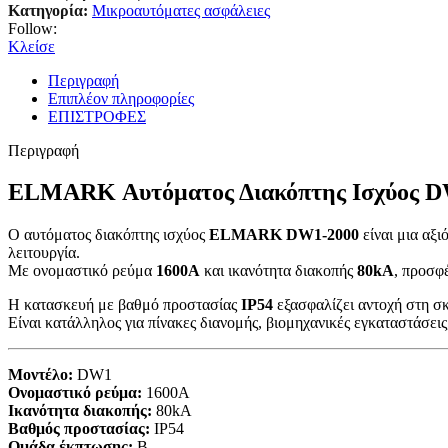
Κατηγορία:
Μικροαυτόματες ασφάλειες
Follow:
Κλείσε
Περιγραφή
Επιπλέον πληροφορίες
ΕΠΙΣΤΡΟΦΕΣ
Περιγραφή
ELMARK Αυτόματος Διακόπτης Ισχύος DW1
Ο αυτόματος διακόπτης ισχύος
ELMARK DW1-2000
είναι μια αξι
λειτουργία.
Με ονομαστικό ρεύμα
1600A
και ικανότητα διακοπής
80kA
, προσφ
Η κατασκευή με βαθμό προστασίας
IP54
εξασφαλίζει αντοχή στη σκ
Είναι κατάλληλος για πίνακες διανομής, βιομηχανικές εγκαταστάσεις
Μοντέλο:
DW1
Ονομαστικό ρεύμα:
1600A
Ικανότητα διακοπής:
80kA
Βαθμός προστασίας:
IP54
Ομάδα έκπτωσης:
B