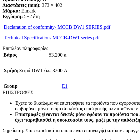
Διαστάσεις (mm):
373 × 402
Μάρκα:
Elmark
Εγγύηση:
5+2 έτη
Declaration of conformity- MCCB DW1 SERIES.pdf
Technical Specification- MCCB-DW1 series.pdf
Επιπλέον πληροφορίες
Βάρος
53.200 κ.
Χρήση
Σειρά DW1 έως 3200 А
Group
E1
ΕΠΙΣΤΡΟΦΕΣ
Έχετε το δικαίωμα να επιστρέψετε τα προϊόντα που αγοράσετ
επιβαρύνει μόνο το άμεσο κόστος επιστροφής των προϊόντων.
Επιστροφές γίνονται δεκτές μόνο εφόσον τα προϊόντα που 
έχει παραβιασθεί η συσκευασία τους, μαζί με την απόδειξ
Σημείωση: Στα φωτιστικά τα οποια ειναι εισαγωγής(κατόπιν παραγγελ