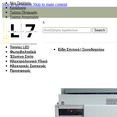
Νέα Προϊόντα
Skip to navigation
Skip to main content
Κατάλογοι
Τρόποι Πληρωμής
Τρόποι Αποστολής
Αναζήτηση Αποστολής
Αξιολόγηση
Φωτιστικά
Search
Φωτιστικά Κήπου
Πάνελ Οροφής
Λαμπτήρες LED
Ταινίες LED
Είδη Σπιτιού | Ξενοδοχείου
Φωτοβολταϊκά
Έξυπνο Σπίτι
Ηλεκτρολογικό Υλικό
Ηλεκτρικές Συσκευές
Προσφορές