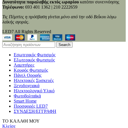
Δυνατότητα παραλαβής εκτός ωραρίου
κατόπιν συνεννόησης
Τηλέφωνο:
693 401 1362 | 210 2222659
Τις Πέμπτες η πρόσβαση γίνεται μόνο από την οδό Βεΐκου λόγω
λαϊκής αγοράς.
LED7 All Rights Reserved
Search
Εσωτερικός Φωτισμός
Εξωτερικός Φωτισμός
Λαμπτήρες
Κρυφός Φωτισμός
Πάνελ Οροφής
Ηλεκτρικές Συσκευές
Ξενοδοχειακά
Ηλεκτρολογικό Υλικό
Φωτοβολταϊκά
Smart Home
Προσφορές LED7
ΣΥΝΔΕΣΗ/ΕΓΓΡΑΦΗ
ΤΟ ΚΑΛΑΘΙ ΜΟΥ
Κλείσε