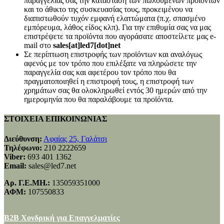
παραγγελίας σας την κατάσταση των πωλούμενων προϊόντων
και το άθικτο της συσκευασίας τους, προκειμένου να
διαπιστωθούν τυχόν εμφανή ελαττώματα (π.χ. σπασμένο
εμπόρευμα, λάθος είδος κλπ). Για την επιθυμία σας να μας
επιστρέψετε τα προϊόντα που αγοράσατε αποστείλετε μας e-
mail στο
sales[at]led7[dot]net
Σε περίπτωση επιστροφής των προϊόντων και αναλόγως
αφενός με τον τρόπο που επιλέξατε να πληρώσετε την
παραγγελία σας και αφετέρου τον τρόπο που θα
πραγματοποιηθεί η επιστροφή τους, η επιστροφή των
χρημάτων σας θα ολοκληρωθεί εντός 30 ημερών από την
ημερομηνία που θα παραλάβουμε τα προϊόντα.
ΣΤΟΙΧΕΙΑ ΕΠΙΚΟΙΝΩΝΙΑΣ
Διεύθυνση:
Αφαίας 25, Γαλάτσι
Τηλέφωνο:
210 2222659
Viber:
693 401 1362
Email:
sales@led7.net
Αρ. Γ.Ε.ΜΗ.:
135059351000
ΑΦΜ:
107550833
B2B Χονδρική για Επαγγελματίες