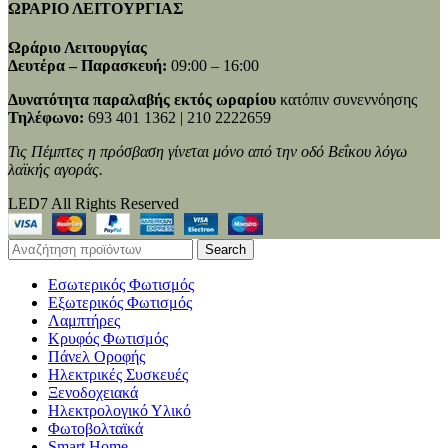
ΩΡΑΡΙΟ ΛΕΙΤΟΥΡΓΙΑΣ
Ωράριο Λειτουργίας
Δευτέρα – Παρασκευή:
09:00 – 16:00
Δυνατότητα παραλαβής εκτός ωραρίου
κατόπιν συνεννόησης
Τηλέφωνο:
693 401 1362 | 210 2222659
Τις Πέμπτες η πρόσβαση γίνεται μόνο από την οδό Βεΐκου λόγω
λαϊκής αγοράς.
LED7 All Rights Reserved
Search
Εσωτερικός Φωτισμός
Εξωτερικός Φωτισμός
Λαμπτήρες
Κρυφός Φωτισμός
Πάνελ Οροφής
Ηλεκτρικές Συσκευές
Ξενοδοχειακά
Ηλεκτρολογικό Υλικό
Φωτοβολταϊκά
Smart Home