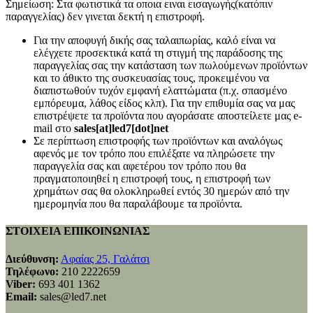
Σημείωση: Στα φωτιστικά τα οποια ειναι εισαγωγής(κατόπιν
παραγγελίας) δεν γινεται δεκτή η επιστροφή.
Για την αποφυγή δικής σας ταλαιπωρίας, καλό είναι να
ελέγχετε προσεκτικά κατά τη στιγμή της παράδοσης της
παραγγελίας σας την κατάσταση των πωλούμενων προϊόντων
και το άθικτο της συσκευασίας τους, προκειμένου να
διαπιστωθούν τυχόν εμφανή ελαττώματα (π.χ. σπασμένο
εμπόρευμα, λάθος είδος κλπ). Για την επιθυμία σας να μας
επιστρέψετε τα προϊόντα που αγοράσατε αποστείλετε μας e-
mail στο
sales[at]led7[dot]net
Σε περίπτωση επιστροφής των προϊόντων και αναλόγως
αφενός με τον τρόπο που επιλέξατε να πληρώσετε την
παραγγελία σας και αφετέρου τον τρόπο που θα
πραγματοποιηθεί η επιστροφή τους, η επιστροφή των
χρημάτων σας θα ολοκληρωθεί εντός 30 ημερών από την
ημερομηνία που θα παραλάβουμε τα προϊόντα.
ΣΤΟΙΧΕΙΑ ΕΠΙΚΟΙΝΩΝΙΑΣ
Διεύθυνση:
Αφαίας 25, Γαλάτσι
Τηλέφωνο:
210 2222659
Viber:
693 401 1362
Email:
sales@led7.net