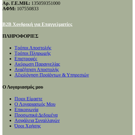
Αρ. Γ.Ε.ΜΗ.:
135059351000
ΑΦΜ:
107550833
B2B Χονδρική για Επαγγελματίες
ΠΛΗΡΟΦΟΡΙΕΣ
Τρόποι Αποστολής
Τρόποι Πληρωμής
Επιστροφές
Ακύρωση Παραγγελίας
Αναζήτηση Αποστολής
Αξιολόγηση Προϊόντων & Υπηρεσιών
Ο Λογαριασμός μου
Ποιοι Είμαστε
Ο Λογαριασμός Μου
Επικοινωνία
Προσωπικά Δεδομένα
Ασφάλεια Συναλλαγών
Όροι Χρήσης