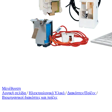
Μεγέθυνση
Αρχική σελίδα
/
Ηλεκτρολογικό Υλικό
/
Διακόπτες/Πρίζες
/
Βιομηχανικοί διακόπτες και πρίζες