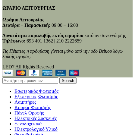
ΩΡΑΡΙΟ ΛΕΙΤΟΥΡΓΙΑΣ
Ωράριο Λειτουργίας
Δευτέρα – Παρασκευή:
09:00 – 16:00
Δυνατότητα παραλαβής εκτός ωραρίου
κατόπιν συνεννόησης
Τηλέφωνο:
693 401 1362 | 210 2222659
Τις Πέμπτες η πρόσβαση γίνεται μόνο από την οδό Βεΐκου λόγω
λαϊκής αγοράς.
LED7 All Rights Reserved
Search
Εσωτερικός Φωτισμός
Εξωτερικός Φωτισμός
Λαμπτήρες
Κρυφός Φωτισμός
Πάνελ Οροφής
Ηλεκτρικές Συσκευές
Ξενοδοχειακά
Ηλεκτρολογικό Υλικό
Φωτοβολταϊκά