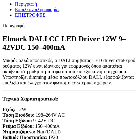
Περιγραφή
Επιπλέον πληροφορίες
ΕΠΙΣΤΡΟΦΕΣ
Περιγραφή
Elmark DALI CC LED Driver 12W 9–
42VDC 150–400mA
Μικρός αλλά αποδοτικός, ο DALI συμβατός LED driver σταθερού
ρεύματος 12W είναι ιδανικός για εφαρμογές όπου απαιτείται
ακρίβεια στη ρύθμιση του φωτισμού και εξοικονόμηση χώρου.
Υποστηρίζει dimming μέσω πρωτοκόλλου DALI, εξασφαλίζοντας
ευελιξία και έλεγχο στον φωτισμό εσωτερικών χώρων.
Τεχνικά Χαρακτηριστικά:
Ισχύς:
12W
Τάση Εισόδου:
198–264V AC
Τάση Εξόδου:
9–42V DC
Ρεύμα Εξόδου:
150–400mA
Ντιμαριζόμενο:
Ναι (DALI)
Βαθμός Προστασίας:
IP20