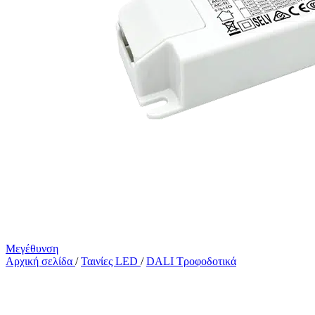
Μεγέθυνση
Αρχική σελίδα
/
Ταινίες LED
/
DALI Τροφοδοτικά