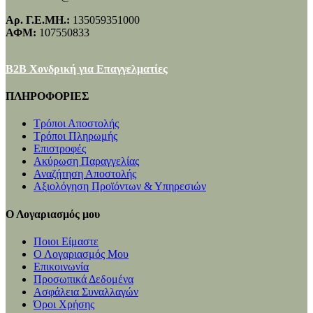
Αρ. Γ.Ε.ΜΗ.:
135059351000
ΑΦΜ:
107550833
B2B Χονδρική για Επαγγελματίες
ΠΛΗΡΟΦΟΡΙΕΣ
Τρόποι Αποστολής
Τρόποι Πληρωμής
Επιστροφές
Ακύρωση Παραγγελίας
Αναζήτηση Αποστολής
Αξιολόγηση Προϊόντων & Υπηρεσιών
Ο Λογαριασμός μου
Ποιοι Είμαστε
Ο Λογαριασμός Μου
Επικοινωνία
Προσωπικά Δεδομένα
Ασφάλεια Συναλλαγών
Όροι Χρήσης