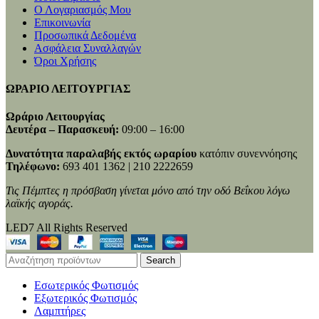
Ο Λογαριασμός Μου
Επικοινωνία
Προσωπικά Δεδομένα
Ασφάλεια Συναλλαγών
Όροι Χρήσης
ΩΡΑΡΙΟ ΛΕΙΤΟΥΡΓΙΑΣ
Ωράριο Λειτουργίας
Δευτέρα – Παρασκευή:
09:00 – 16:00
Δυνατότητα παραλαβής εκτός ωραρίου
κατόπιν συνεννόησης
Τηλέφωνο:
693 401 1362 | 210 2222659
Τις Πέμπτες η πρόσβαση γίνεται μόνο από την οδό Βεΐκου λόγω
λαϊκής αγοράς.
LED7 All Rights Reserved
Search
Εσωτερικός Φωτισμός
Εξωτερικός Φωτισμός
Λαμπτήρες