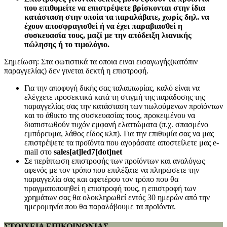
που επιθυμείτε να επιστρέψετε βρίσκονται στην ίδια
κατάσταση στην οποία τα παραλάβατε, χωρίς δηλ. να
έχουν αποσφραγισθεί ή να έχει παραβιασθεί η
συσκευασία τους, μαζί με την απόδειξη λιανικής
πώλησης ή το τιμολόγιο.
Σημείωση: Στα φωτιστικά τα οποια ειναι εισαγωγής(κατόπιν
παραγγελίας) δεν γινεται δεκτή η επιστροφή.
Για την αποφυγή δικής σας ταλαιπωρίας, καλό είναι να
ελέγχετε προσεκτικά κατά τη στιγμή της παράδοσης της
παραγγελίας σας την κατάσταση των πωλούμενων προϊόντων
και το άθικτο της συσκευασίας τους, προκειμένου να
διαπιστωθούν τυχόν εμφανή ελαττώματα (π.χ. σπασμένο
εμπόρευμα, λάθος είδος κλπ). Για την επιθυμία σας να μας
επιστρέψετε τα προϊόντα που αγοράσατε αποστείλετε μας e-
mail στο
sales[at]led7[dot]net
Σε περίπτωση επιστροφής των προϊόντων και αναλόγως
αφενός με τον τρόπο που επιλέξατε να πληρώσετε την
παραγγελία σας και αφετέρου τον τρόπο που θα
πραγματοποιηθεί η επιστροφή τους, η επιστροφή των
χρημάτων σας θα ολοκληρωθεί εντός 30 ημερών από την
ημερομηνία που θα παραλάβουμε τα προϊόντα.
ΣΤΟΙΧΕΙΑ ΕΠΙΚΟΙΝΩΝΙΑΣ