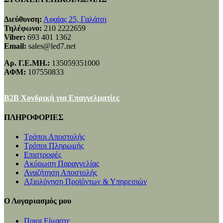
Διεύθυνση:
Αφαίας 25, Γαλάτσι
Τηλέφωνο:
210 2222659
Viber:
693 401 1362
Email:
sales@led7.net
Αρ. Γ.Ε.ΜΗ.:
135059351000
ΑΦΜ:
107550833
B2B Χονδρική για Επαγγελματίες
ΠΛΗΡΟΦΟΡΙΕΣ
Τρόποι Αποστολής
Τρόποι Πληρωμής
Επιστροφές
Ακύρωση Παραγγελίας
Αναζήτηση Αποστολής
Αξιολόγηση Προϊόντων & Υπηρεσιών
Ο Λογαριασμός μου
Ποιοι Είμαστε