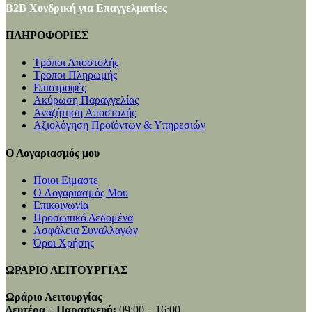
B2B Χονδρική για Επαγγελματίες
ΠΛΗΡΟΦΟΡΙΕΣ
Τρόποι Αποστολής
Τρόποι Πληρωμής
Επιστροφές
Ακύρωση Παραγγελίας
Αναζήτηση Αποστολής
Αξιολόγηση Προϊόντων & Υπηρεσιών
Ο Λογαριασμός μου
Ποιοι Είμαστε
Ο Λογαριασμός Μου
Επικοινωνία
Προσωπικά Δεδομένα
Ασφάλεια Συναλλαγών
Όροι Χρήσης
ΩΡΑΡΙΟ ΛΕΙΤΟΥΡΓΙΑΣ
Ωράριο Λειτουργίας
Δευτέρα – Παρασκευή:
09:00 – 16:00