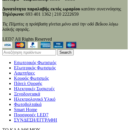
Δυνατότητα παραλαβής εκτός ωραρίου
κατόπιν συνεννόησης
Τηλέφωνο:
693 401 1362 | 210 2222659
Τις Πέμπτες η πρόσβαση γίνεται μόνο από την οδό Βεΐκου λόγω
λαϊκής αγοράς.
LED7 All Rights Reserved
Search
Εσωτερικός Φωτισμός
Εξωτερικός Φωτισμός
Λαμπτήρες
Κρυφός Φωτισμός
Πάνελ Οροφής
Ηλεκτρικές Συσκευές
Ξενοδοχειακά
Ηλεκτρολογικό Υλικό
Φωτοβολταϊκά
Smart Home
Προσφορές LED7
ΣΥΝΔΕΣΗ/ΕΓΓΡΑΦΗ
ΤΟ ΚΑΛΑΘΙ ΜΟΥ