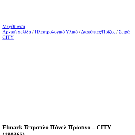
Μεγέθυνση
Αρχική σελίδα
/
Ηλεκτρολογικό Υλικό
/
Διακόπτες/Πρίζες
/
Σειρά
CITY
Elmark Τετραπλό Πάνελ Πράσινο – CITY
(190365)