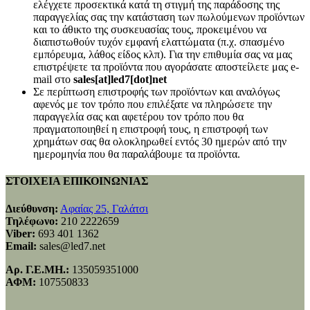
ελέγχετε προσεκτικά κατά τη στιγμή της παράδοσης της
παραγγελίας σας την κατάσταση των πωλούμενων προϊόντων
και το άθικτο της συσκευασίας τους, προκειμένου να
διαπιστωθούν τυχόν εμφανή ελαττώματα (π.χ. σπασμένο
εμπόρευμα, λάθος είδος κλπ). Για την επιθυμία σας να μας
επιστρέψετε τα προϊόντα που αγοράσατε αποστείλετε μας e-
mail στο
sales[at]led7[dot]net
Σε περίπτωση επιστροφής των προϊόντων και αναλόγως
αφενός με τον τρόπο που επιλέξατε να πληρώσετε την
παραγγελία σας και αφετέρου τον τρόπο που θα
πραγματοποιηθεί η επιστροφή τους, η επιστροφή των
χρημάτων σας θα ολοκληρωθεί εντός 30 ημερών από την
ημερομηνία που θα παραλάβουμε τα προϊόντα.
ΣΤΟΙΧΕΙΑ ΕΠΙΚΟΙΝΩΝΙΑΣ
Διεύθυνση:
Αφαίας 25, Γαλάτσι
Τηλέφωνο:
210 2222659
Viber:
693 401 1362
Email:
sales@led7.net
Αρ. Γ.Ε.ΜΗ.:
135059351000
ΑΦΜ:
107550833