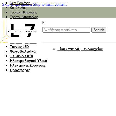
Νέα Προϊόντα
Skip to navigation
Skip to main content
Κατάλογοι
Τρόποι Πληρωμής
Τρόποι Αποστολής
Αναζήτηση Αποστολής
Αξιολόγηση
Φωτιστικά
Search
Φωτιστικά Κήπου
Πάνελ Οροφής
Λαμπτήρες LED
Ταινίες LED
Είδη Σπιτιού | Ξενοδοχείου
Φωτοβολταϊκά
Έξυπνο Σπίτι
Ηλεκτρολογικό Υλικό
Ηλεκτρικές Συσκευές
Προσφορές