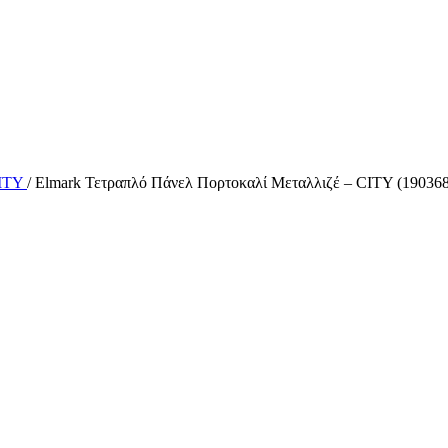
CITY
/
Elmark Τετραπλό Πάνελ Πορτοκαλί Μεταλλιζέ – CITY (190368