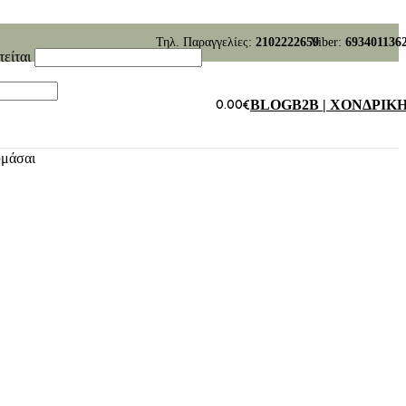
Τηλ. Παραγγελίες:
2102222659
Viber:
693401136
τείται
0.00
€
BLOG
B2B | ΧΟΝΔΡΙΚ
υμάσαι