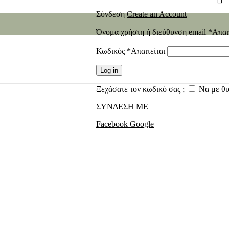
Σύνδεση
Create an Account
Όνομα χρήστη ή διεύθυνση email
*
Απαι
Κωδικός
*
Απαιτείται
Log in
Ξεχάσατε τον κωδικό σας ;
Να με θ
ΣΥΝΔΕΣΗ ΜΕ
Facebook
Google