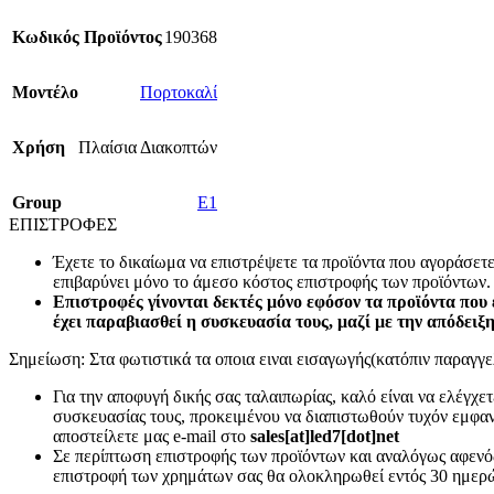
Κωδικός Προϊόντος
190368
Mοντέλο
Πορτοκαλί
Χρήση
Πλαίσια Διακοπτών
Group
E1
ΕΠΙΣΤΡΟΦΕΣ
Έχετε το δικαίωμα να επιστρέψετε τα προϊόντα που αγοράσετ
επιβαρύνει μόνο το άμεσο κόστος επιστροφής των προϊόντων.
Επιστροφές γίνονται δεκτές μόνο εφόσον τα προϊόντα που 
έχει παραβιασθεί η συσκευασία τους, μαζί με την απόδειξ
Σημείωση: Στα φωτιστικά τα οποια ειναι εισαγωγής(κατόπιν παραγγελ
Για την αποφυγή δικής σας ταλαιπωρίας, καλό είναι να ελέγχ
συσκευασίας τους, προκειμένου να διαπιστωθούν τυχόν εμφανή
αποστείλετε μας e-mail στο
sales[at]led7[dot]net
Σε περίπτωση επιστροφής των προϊόντων και αναλόγως αφενός
επιστροφή των χρημάτων σας θα ολοκληρωθεί εντός 30 ημερώ