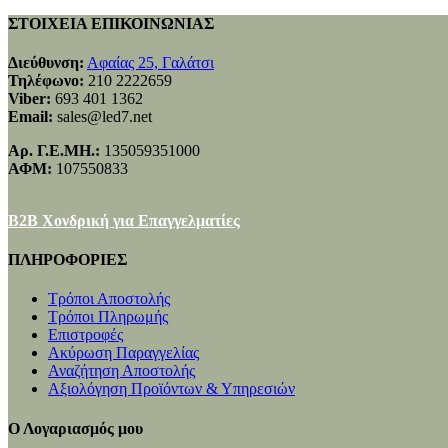
ΣΤΟΙΧΕΙΑ ΕΠΙΚΟΙΝΩΝΙΑΣ
Διεύθυνση:
Αφαίας 25, Γαλάτσι
Τηλέφωνο:
210 2222659
Viber:
693 401 1362
Email:
sales@led7.net
Αρ. Γ.Ε.ΜΗ.:
135059351000
ΑΦΜ:
107550833
B2B Χονδρική για Επαγγελματίες
ΠΛΗΡΟΦΟΡΙΕΣ
Τρόποι Αποστολής
Τρόποι Πληρωμής
Επιστροφές
Ακύρωση Παραγγελίας
Αναζήτηση Αποστολής
Αξιολόγηση Προϊόντων & Υπηρεσιών
Ο Λογαριασμός μου