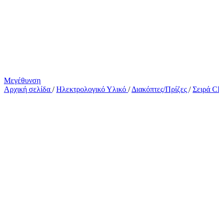
Μεγέθυνση
Αρχική σελίδα
/
Ηλεκτρολογικό Υλικό
/
Διακόπτες/Πρίζες
/
Σειρά 