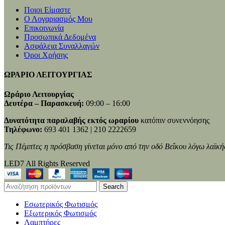
Ποιοι Είμαστε
Ο Λογαριασμός Μου
Επικοινωνία
Προσωπικά Δεδομένα
Ασφάλεια Συναλλαγών
Όροι Χρήσης
ΩΡΑΡΙΟ ΛΕΙΤΟΥΡΓΙΑΣ
Ωράριο Λειτουργίας
Δευτέρα – Παρασκευή:
09:00 – 16:00
Δυνατότητα παραλαβής εκτός ωραρίου
κατόπιν συνεννόησης
Τηλέφωνο:
693 401 1362 | 210 2222659
Τις Πέμπτες η πρόσβαση γίνεται μόνο από την οδό Βεΐκου λόγω λαϊκή
LED7 All Rights Reserved
Search
Εσωτερικός Φωτισμός
Εξωτερικός Φωτισμός
Λαμπτήρες