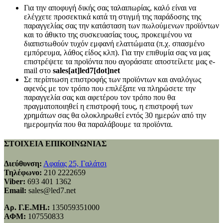
Για την αποφυγή δικής σας ταλαιπωρίας, καλό είναι να
ελέγχετε προσεκτικά κατά τη στιγμή της παράδοσης της
παραγγελίας σας την κατάσταση των πωλούμενων προϊόντων
και το άθικτο της συσκευασίας τους, προκειμένου να
διαπιστωθούν τυχόν εμφανή ελαττώματα (π.χ. σπασμένο
εμπόρευμα, λάθος είδος κλπ). Για την επιθυμία σας να μας
επιστρέψετε τα προϊόντα που αγοράσατε αποστείλετε μας e-
mail στο
sales[at]led7[dot]net
Σε περίπτωση επιστροφής των προϊόντων και αναλόγως
αφενός με τον τρόπο που επιλέξατε να πληρώσετε την
παραγγελία σας και αφετέρου τον τρόπο που θα
πραγματοποιηθεί η επιστροφή τους, η επιστροφή των
χρημάτων σας θα ολοκληρωθεί εντός 30 ημερών από την
ημερομηνία που θα παραλάβουμε τα προϊόντα.
ΣΤΟΙΧΕΙΑ ΕΠΙΚΟΙΝΩΝΙΑΣ
Διεύθυνση:
Αφαίας 25, Γαλάτσι
Τηλέφωνο:
210 2222659
Viber:
693 401 1362
Email:
sales@led7.net
Αρ. Γ.Ε.ΜΗ.:
135059351000
ΑΦΜ:
107550833