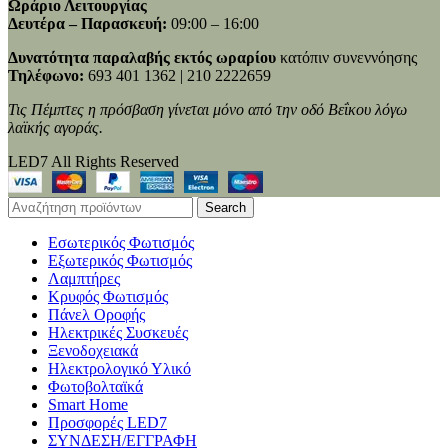
Ωράριο Λειτουργίας
Δευτέρα – Παρασκευή:
09:00 – 16:00
Δυνατότητα παραλαβής εκτός ωραρίου
κατόπιν συνεννόησης
Τηλέφωνο:
693 401 1362 | 210 2222659
Τις Πέμπτες η πρόσβαση γίνεται μόνο από την οδό Βεΐκου λόγω
λαϊκής αγοράς.
LED7 All Rights Reserved
Search
Εσωτερικός Φωτισμός
Εξωτερικός Φωτισμός
Λαμπτήρες
Κρυφός Φωτισμός
Πάνελ Οροφής
Ηλεκτρικές Συσκευές
Ξενοδοχειακά
Ηλεκτρολογικό Υλικό
Φωτοβολταϊκά
Smart Home
Προσφορές LED7
ΣΥΝΔΕΣΗ/ΕΓΓΡΑΦΗ