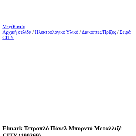
Μεγέθυνση
Αρχική σελίδα
/
Ηλεκτρολογικό Υλικό
/
Διακόπτες/Πρίζες
/
Σειρά
CITY
Elmark Τετραπλό Πάνελ Μπορντό Μεταλλιζέ –
CITY (190369)