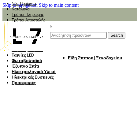
Νέα Προϊόντα
Skip to navigation
Skip to main content
Κατάλογοι
Τρόποι Πληρωμής
Τρόποι Αποστολής
Αναζήτηση Αποστολής
Αξιολόγηση
Φωτιστικά
Search
Φωτιστικά Κήπου
Πάνελ Οροφής
Λαμπτήρες LED
Ταινίες LED
Είδη Σπιτιού | Ξενοδοχείου
Φωτοβολταϊκά
Έξυπνο Σπίτι
Ηλεκτρολογικό Υλικό
Ηλεκτρικές Συσκευές
Προσφορές