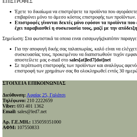
ΕΠΙΣΤΡΟΦΕΣ
Έχετε το δικαίωμα να επιστρέψετε τα προϊόντα που αγοράσετ
επιβαρύνει μόνο το άμεσο κόστος επιστροφής των προϊόντων.
Επιστροφές γίνονται δεκτές μόνο εφόσον τα προϊόντα που 
έχει παραβιασθεί η συσκευασία τους, μαζί με την απόδειξ
Σημείωση: Στα φωτιστικά τα οποια ειναι εισαγωγής(κατόπιν παραγγελ
Για την αποφυγή δικής σας ταλαιπωρίας, καλό είναι να ελέγχ
συσκευασίας τους, προκειμένου να διαπιστωθούν τυχόν εμφανή
αποστείλετε μας e-mail στο
sales[at]led7[dot]net
Σε περίπτωση επιστροφής των προϊόντων και αναλόγως αφενός
επιστροφή των χρημάτων σας θα ολοκληρωθεί εντός 30 ημερώ
ΣΤΟΙΧΕΙΑ ΕΠΙΚΟΙΝΩΝΙΑΣ
Διεύθυνση:
Αφαίας 25, Γαλάτσι
Τηλέφωνο:
210 2222659
Viber:
693 401 1362
Email:
sales@led7.net
Αρ. Γ.Ε.ΜΗ.:
135059351000
ΑΦΜ:
107550833