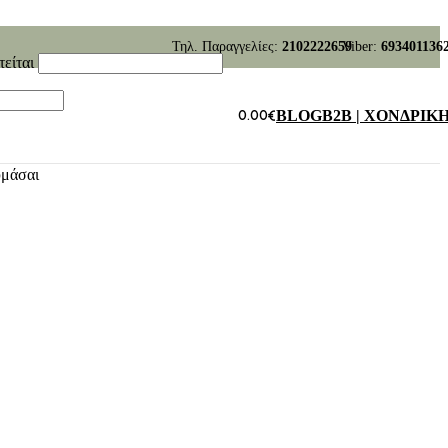
Τηλ. Παραγγελίες:
2102222659
Viber:
693401136
τείται
0.00
€
BLOG
B2B | ΧΟΝΔΡΙΚ
υμάσαι