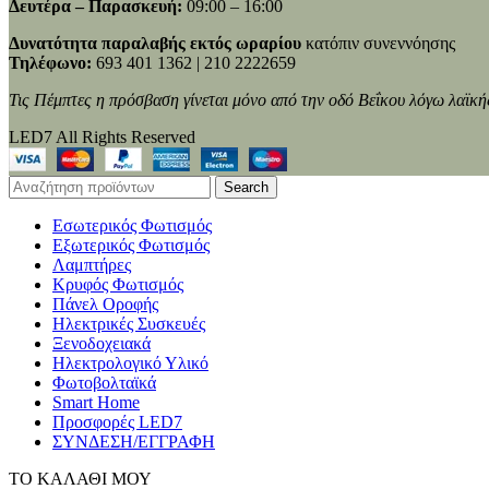
Δευτέρα – Παρασκευή:
09:00 – 16:00
Δυνατότητα παραλαβής εκτός ωραρίου
κατόπιν συνεννόησης
Τηλέφωνο:
693 401 1362 | 210 2222659
Τις Πέμπτες η πρόσβαση γίνεται μόνο από την οδό Βεΐκου λόγω λαϊκή
LED7 All Rights Reserved
Search
Εσωτερικός Φωτισμός
Εξωτερικός Φωτισμός
Λαμπτήρες
Κρυφός Φωτισμός
Πάνελ Οροφής
Ηλεκτρικές Συσκευές
Ξενοδοχειακά
Ηλεκτρολογικό Υλικό
Φωτοβολταϊκά
Smart Home
Προσφορές LED7
ΣΥΝΔΕΣΗ/ΕΓΓΡΑΦΗ
ΤΟ ΚΑΛΑΘΙ ΜΟΥ