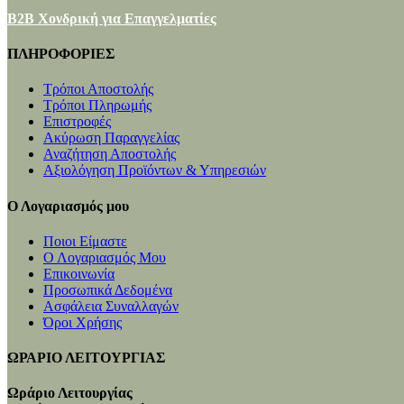
B2B Χονδρική για Επαγγελματίες
ΠΛΗΡΟΦΟΡΙΕΣ
Τρόποι Αποστολής
Τρόποι Πληρωμής
Επιστροφές
Ακύρωση Παραγγελίας
Αναζήτηση Αποστολής
Αξιολόγηση Προϊόντων & Υπηρεσιών
Ο Λογαριασμός μου
Ποιοι Είμαστε
Ο Λογαριασμός Μου
Επικοινωνία
Προσωπικά Δεδομένα
Ασφάλεια Συναλλαγών
Όροι Χρήσης
ΩΡΑΡΙΟ ΛΕΙΤΟΥΡΓΙΑΣ
Ωράριο Λειτουργίας