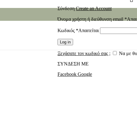
Σύνδεση
Create an Account
Όνομα χρήστη ή διεύθυνση email
*
Απαι
Κωδικός
*
Απαιτείται
Log in
Ξεχάσατε τον κωδικό σας ;
Να με θ
ΣΥΝΔΕΣΗ ΜΕ
Facebook
Google