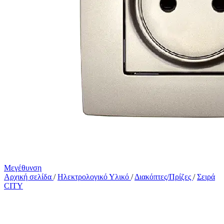
Μεγέθυνση
Αρχική σελίδα
/
Ηλεκτρολογικό Υλικό
/
Διακόπτες/Πρίζες
/
Σειρά
CITY