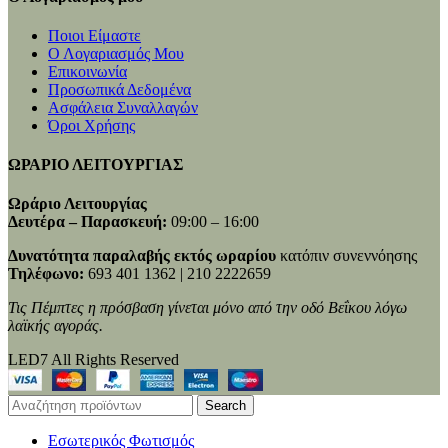
Ποιοι Είμαστε
Ο Λογαριασμός Μου
Επικοινωνία
Προσωπικά Δεδομένα
Ασφάλεια Συναλλαγών
Όροι Χρήσης
ΩΡΑΡΙΟ ΛΕΙΤΟΥΡΓΙΑΣ
Ωράριο Λειτουργίας
Δευτέρα – Παρασκευή:
09:00 – 16:00
Δυνατότητα παραλαβής εκτός ωραρίου
κατόπιν συνεννόησης
Τηλέφωνο:
693 401 1362 | 210 2222659
Τις Πέμπτες η πρόσβαση γίνεται μόνο από την οδό Βεΐκου λόγω
λαϊκής αγοράς.
LED7 All Rights Reserved
Search
Εσωτερικός Φωτισμός