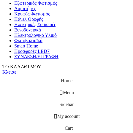
Εξωτερικός Φωτισμός
Λαμπτήρες
Κρυφός Φωτισμός
Πάνελ Οροφής
Ηλεκτρικές Συσκευές
Ξενοδοχειακά
Ηλεκτρολογικό Υλικό
Φωτοβολταϊκά
Smart Home
Προσφορές LED7
ΣΥΝΔΕΣΗ/ΕΓΓΡΑΦΗ
ΤΟ ΚΑΛΑΘΙ ΜΟΥ
Κλείσε
Home
Menu
Sidebar
My account
Cart