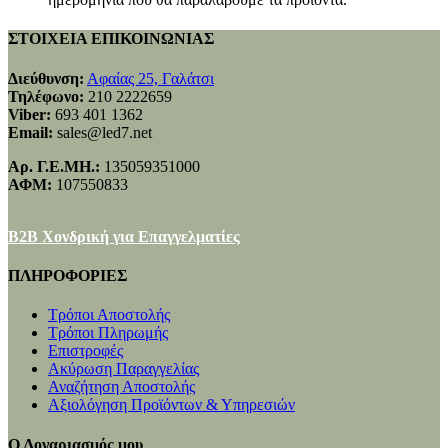
ΣΤΟΙΧΕΙΑ ΕΠΙΚΟΙΝΩΝΙΑΣ
Διεύθυνση:
Αφαίας 25, Γαλάτσι
Τηλέφωνο:
210 2222659
Viber:
693 401 1362
Email:
sales@led7.net
Αρ. Γ.Ε.ΜΗ.:
135059351000
ΑΦΜ:
107550833
B2B Χονδρική για Επαγγελματίες
ΠΛΗΡΟΦΟΡΙΕΣ
Τρόποι Αποστολής
Τρόποι Πληρωμής
Επιστροφές
Ακύρωση Παραγγελίας
Αναζήτηση Αποστολής
Αξιολόγηση Προϊόντων & Υπηρεσιών
Ο Λογαριασμός μου