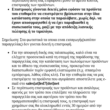
περίπτωση αυτή σας επιβαρύνει μόνο το άμεσο κόστος
επιστροφής των προϊόντων.
Επιστροφές γίνονται δεκτές μόνο εφόσον τα προϊόντα
που επιθυμείτε να επιστρέψετε βρίσκονται στην ίδια
κατάσταση στην οποία τα παραλάβατε, χωρίς δηλ. να
έχουν αποσφραγισθεί ή να έχει παραβιασθεί η
συσκευασία τους, μαζί με την απόδειξη λιανικής
πώλησης ή το τιμολόγιο.
Σημείωση: Στα φωτιστικά τα οποια ειναι εισαγωγής(κατόπιν
παραγγελίας) δεν γινεται δεκτή η επιστροφή.
Για την αποφυγή δικής σας ταλαιπωρίας, καλό είναι να
ελέγχετε προσεκτικά κατά τη στιγμή της παράδοσης της
παραγγελίας σας την κατάσταση των πωλούμενων προϊόντων
και το άθικτο της συσκευασίας τους, προκειμένου να
διαπιστωθούν τυχόν εμφανή ελαττώματα (π.χ. σπασμένο
εμπόρευμα, λάθος είδος κλπ). Για την επιθυμία σας να μας
επιστρέψετε τα προϊόντα που αγοράσατε αποστείλετε μας e-
mail στο
sales[at]led7[dot]net
Σε περίπτωση επιστροφής των προϊόντων και αναλόγως
αφενός με τον τρόπο που επιλέξατε να πληρώσετε την
παραγγελία σας και αφετέρου τον τρόπο που θα
πραγματοποιηθεί η επιστροφή τους, η επιστροφή των
χρημάτων σας θα ολοκληρωθεί εντός 30 ημερών από την
ημερομηνία που θα παραλάβουμε τα προϊόντα.