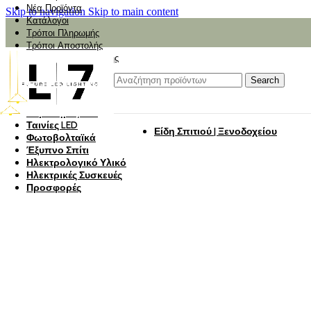
Νέα Προϊόντα
Skip to navigation
Skip to main content
Κατάλογοι
Τρόποι Πληρωμής
Τρόποι Αποστολής
Αναζήτηση Αποστολής
Αξιολόγηση
Φωτιστικά
Search
Φωτιστικά Κήπου
Πάνελ Οροφής
Λαμπτήρες LED
Ταινίες LED
Είδη Σπιτιού | Ξενοδοχείου
Φωτοβολταϊκά
Έξυπνο Σπίτι
Ηλεκτρολογικό Υλικό
Ηλεκτρικές Συσκευές
Προσφορές