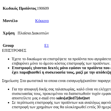
Κωδικός Προϊόντος
190609
Mοντέλο
Κόκκινο
Χρήση
Πλαίσια Διακοπτών
Group
E1
ΕΠΙΣΤΡΟΦΕΣ
Έχετε το δικαίωμα να επιστρέψετε τα προϊόντα που αγοράσετ
επιβαρύνει μόνο το άμεσο κόστος επιστροφής των προϊόντων.
Επιστροφές γίνονται δεκτές μόνο εφόσον τα προϊόντα που 
έχει παραβιασθεί η συσκευασία τους, μαζί με την απόδειξ
Σημείωση: Στα φωτιστικά τα οποια ειναι εισαγωγής(κατόπιν παραγγελ
Για την αποφυγή δικής σας ταλαιπωρίας, καλό είναι να ελέγχ
συσκευασίας τους, προκειμένου να διαπιστωθούν τυχόν εμφανή
αποστείλετε μας e-mail στο
sales[at]led7[dot]net
Σε περίπτωση επιστροφής των προϊόντων και αναλόγως αφενός
επιστροφή των χρημάτων σας θα ολοκληρωθεί εντός 30 ημερώ