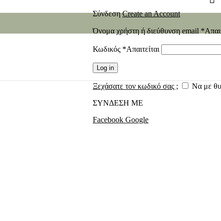
Σύνδεση
Create an Account
Όνομα χρήστη ή διεύθυνση email
*
Απαι
Κωδικός
*
Απαιτείται
Log in
Ξεχάσατε τον κωδικό σας ;
Να με θ
ΣΥΝΔΕΣΗ ΜΕ
Facebook
Google