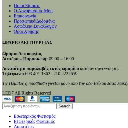
Ποιοι Είμαστε
Ο Λογαριασμός Μου
Επικοινωνία
Προσωπικά Δεδομένα
Ασφάλεια Συναλλαγών
Όροι Χρήσης
ΩΡΑΡΙΟ ΛΕΙΤΟΥΡΓΙΑΣ
Ωράριο Λειτουργίας
Δευτέρα – Παρασκευή:
09:00 – 16:00
Δυνατότητα παραλαβής εκτός ωραρίου
κατόπιν συνεννόησης
Τηλέφωνο:
693 401 1362 | 210 2222659
Τις Πέμπτες η πρόσβαση γίνεται μόνο από την οδό Βεΐκου λόγω λαϊκή
LED7 All Rights Reserved
Search
Εσωτερικός Φωτισμός
Εξωτερικός Φωτισμός
Λαμπτήρες