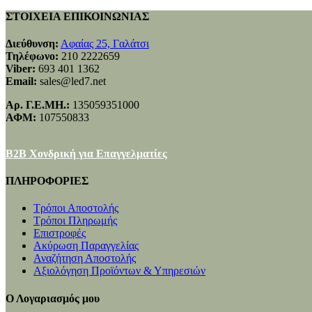
ΣΤΟΙΧΕΙΑ ΕΠΙΚΟΙΝΩΝΙΑΣ
Διεύθυνση:
Αφαίας 25, Γαλάτσι
Τηλέφωνο:
210 2222659
Viber:
693 401 1362
Email:
sales@led7.net
Αρ. Γ.Ε.ΜΗ.:
135059351000
ΑΦΜ:
107550833
B2B Χονδρική για Επαγγελματίες
ΠΛΗΡΟΦΟΡΙΕΣ
Τρόποι Αποστολής
Τρόποι Πληρωμής
Επιστροφές
Ακύρωση Παραγγελίας
Αναζήτηση Αποστολής
Αξιολόγηση Προϊόντων & Υπηρεσιών
Ο Λογαριασμός μου