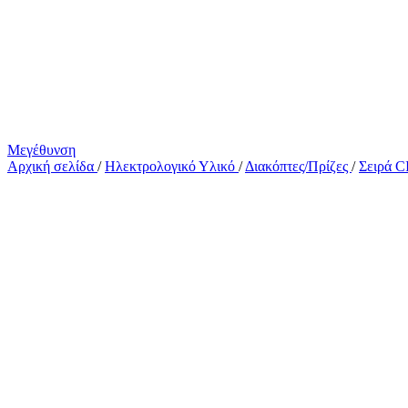
Μεγέθυνση
Αρχική σελίδα
/
Ηλεκτρολογικό Υλικό
/
Διακόπτες/Πρίζες
/
Σειρά 