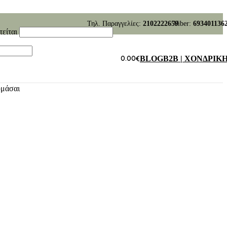
Τηλ. Παραγγελίες:
2102222659
Viber:
693401136
τείται
0.00
€
BLOG
B2B | ΧΟΝΔΡΙΚ
υμάσαι