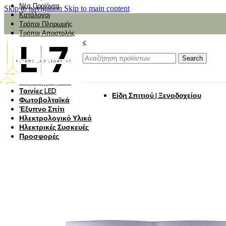
Νέα Προϊόντα
Skip to navigation
Skip to main content
Κατάλογοι
Τρόποι Πληρωμής
Τρόποι Αποστολής
Αναζήτηση Αποστολής
Αξιολόγηση
Φωτιστικά
Search
Φωτιστικά Κήπου
Πάνελ Οροφής
Λαμπτήρες LED
Ταινίες LED
Είδη Σπιτιού | Ξενοδοχείου
Φωτοβολταϊκά
Έξυπνο Σπίτι
Ηλεκτρολογικό Υλικό
Ηλεκτρικές Συσκευές
Προσφορές