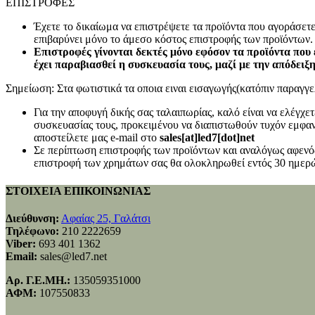
ΕΠΙΣΤΡΟΦΕΣ
Έχετε το δικαίωμα να επιστρέψετε τα προϊόντα που αγοράσετ
επιβαρύνει μόνο το άμεσο κόστος επιστροφής των προϊόντων.
Επιστροφές γίνονται δεκτές μόνο εφόσον τα προϊόντα που 
έχει παραβιασθεί η συσκευασία τους, μαζί με την απόδειξ
Σημείωση: Στα φωτιστικά τα οποια ειναι εισαγωγής(κατόπιν παραγγελ
Για την αποφυγή δικής σας ταλαιπωρίας, καλό είναι να ελέγχ
συσκευασίας τους, προκειμένου να διαπιστωθούν τυχόν εμφανή
αποστείλετε μας e-mail στο
sales[at]led7[dot]net
Σε περίπτωση επιστροφής των προϊόντων και αναλόγως αφενός
επιστροφή των χρημάτων σας θα ολοκληρωθεί εντός 30 ημερώ
ΣΤΟΙΧΕΙΑ ΕΠΙΚΟΙΝΩΝΙΑΣ
Διεύθυνση:
Αφαίας 25, Γαλάτσι
Τηλέφωνο:
210 2222659
Viber:
693 401 1362
Email:
sales@led7.net
Αρ. Γ.Ε.ΜΗ.:
135059351000
ΑΦΜ:
107550833