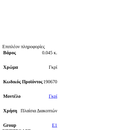
Επιπλέον πληροφορίες
Βάρος
0.045 κ.
Χρώμα
Γκρί
Κωδικός Προϊόντος
190670
Mοντέλο
Γκρί
Χρήση
Πλαίσια Διακοπτών
Group
E1