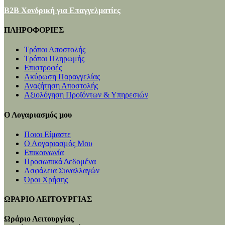
B2B Χονδρική για Επαγγελματίες
ΠΛΗΡΟΦΟΡΙΕΣ
Τρόποι Αποστολής
Τρόποι Πληρωμής
Επιστροφές
Ακύρωση Παραγγελίας
Αναζήτηση Αποστολής
Αξιολόγηση Προϊόντων & Υπηρεσιών
Ο Λογαριασμός μου
Ποιοι Είμαστε
Ο Λογαριασμός Μου
Επικοινωνία
Προσωπικά Δεδομένα
Ασφάλεια Συναλλαγών
Όροι Χρήσης
ΩΡΑΡΙΟ ΛΕΙΤΟΥΡΓΙΑΣ
Ωράριο Λειτουργίας