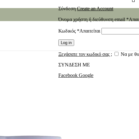
Σύνδεση
Create an Account
Όνομα χρήστη ή διεύθυνση email
*
Απαι
Κωδικός
*
Απαιτείται
Log in
Ξεχάσατε τον κωδικό σας ;
Να με θ
ΣΥΝΔΕΣΗ ΜΕ
Facebook
Google