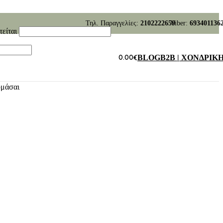
Τηλ. Παραγγελίες:
2102222659
Viber:
693401136
τείται
0.00
€
BLOG
B2B | ΧΟΝΔΡΙΚ
υμάσαι