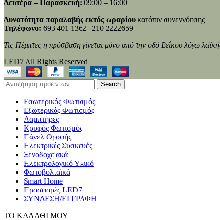
Δευτέρα – Παρασκευή:
09:00 – 16:00
Δυνατότητα παραλαβής εκτός ωραρίου
κατόπιν συνεννόησης
Τηλέφωνο:
693 401 1362 | 210 2222659
Τις Πέμπτες η πρόσβαση γίνεται μόνο από την οδό Βεΐκου λόγω λαϊκή
LED7 All Rights Reserved
Search
Εσωτερικός Φωτισμός
Εξωτερικός Φωτισμός
Λαμπτήρες
Κρυφός Φωτισμός
Πάνελ Οροφής
Ηλεκτρικές Συσκευές
Ξενοδοχειακά
Ηλεκτρολογικό Υλικό
Φωτοβολταϊκά
Smart Home
Προσφορές LED7
ΣΥΝΔΕΣΗ/ΕΓΓΡΑΦΗ
ΤΟ ΚΑΛΑΘΙ ΜΟΥ