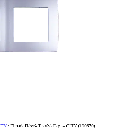
CITY
/
Elmark Πάνελ Τριπλό Γκρι – CITY (190670)