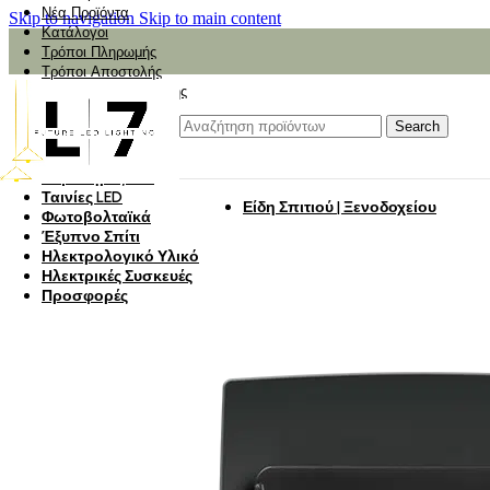
Νέα Προϊόντα
Skip to navigation
Skip to main content
Κατάλογοι
Τρόποι Πληρωμής
Τρόποι Αποστολής
Αναζήτηση Αποστολής
Αξιολόγηση
Φωτιστικά
Search
Φωτιστικά Κήπου
Πάνελ Οροφής
Λαμπτήρες LED
Ταινίες LED
Είδη Σπιτιού | Ξενοδοχείου
Φωτοβολταϊκά
Έξυπνο Σπίτι
Ηλεκτρολογικό Υλικό
Ηλεκτρικές Συσκευές
Προσφορές