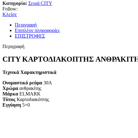
Κατηγορία:
Σειρά CITY
Follow:
Κλείσε
Περιγραφή
Επιπλέον πληροφορίες
ΕΠΙΣΤΡΟΦΕΣ
Περιγραφή
CITY ΚΑΡΤΟΔΙΑΚΟΠΤΗΣ ΑΝΘΡΑΚΙΤ
Τεχνικά Χαρακτηριστικά
Ονομαστικό ρεύμα
30A
Χρώμα
ανθρακίτης
Μάρκα
ELMARK
Τύπος
Καρτοδιακόπτης
Εγγύηση
5+0