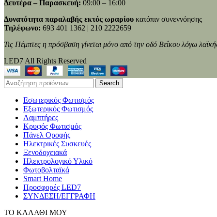
Δευτέρα – Παρασκευή:
09:00 – 16:00
Δυνατότητα παραλαβής εκτός ωραρίου
κατόπιν συνεννόησης
Τηλέφωνο:
693 401 1362 | 210 2222659
Τις Πέμπτες η πρόσβαση γίνεται μόνο από την οδό Βεΐκου λόγω λαϊκή
LED7 All Rights Reserved
Search
Εσωτερικός Φωτισμός
Εξωτερικός Φωτισμός
Λαμπτήρες
Κρυφός Φωτισμός
Πάνελ Οροφής
Ηλεκτρικές Συσκευές
Ξενοδοχειακά
Ηλεκτρολογικό Υλικό
Φωτοβολταϊκά
Smart Home
Προσφορές LED7
ΣΥΝΔΕΣΗ/ΕΓΓΡΑΦΗ
ΤΟ ΚΑΛΑΘΙ ΜΟΥ