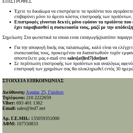
ΕΠΙΣΤΡΟΦΕΣ
Έχετε το δικαίωμα να επιστρέψετε τα προϊόντα που αγοράσετ
επιβαρύνει μόνο το άμεσο κόστος επιστροφής των προϊόντων.
Επιστροφές γίνονται δεκτές μόνο εφόσον τα προϊόντα που 
έχει παραβιασθεί η συσκευασία τους, μαζί με την απόδειξ
Σημείωση: Στα φωτιστικά τα οποια ειναι εισαγωγής(κατόπιν παραγγελ
Για την αποφυγή δικής σας ταλαιπωρίας, καλό είναι να ελέγχ
συσκευασίας τους, προκειμένου να διαπιστωθούν τυχόν εμφανή
αποστείλετε μας e-mail στο
sales[at]led7[dot]net
Σε περίπτωση επιστροφής των προϊόντων και αναλόγως αφενός
επιστροφή των χρημάτων σας θα ολοκληρωθεί εντός 30 ημερώ
ΣΤΟΙΧΕΙΑ ΕΠΙΚΟΙΝΩΝΙΑΣ
Διεύθυνση:
Αφαίας 25, Γαλάτσι
Τηλέφωνο:
210 2222659
Viber:
693 401 1362
Email:
sales@led7.net
Αρ. Γ.Ε.ΜΗ.:
135059351000
ΑΦΜ:
107550833