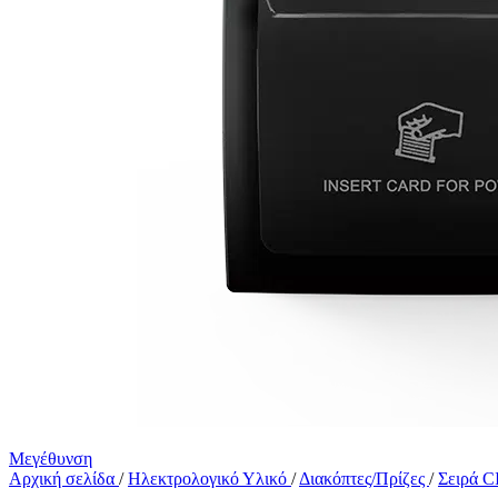
Μεγέθυνση
Αρχική σελίδα
/
Ηλεκτρολογικό Υλικό
/
Διακόπτες/Πρίζες
/
Σειρά 