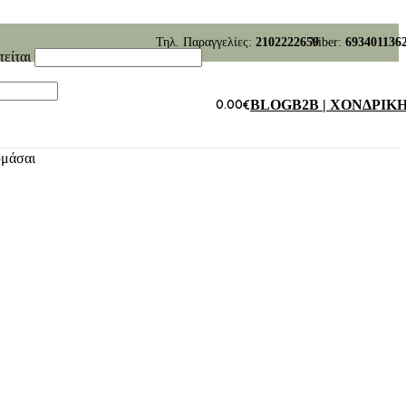
Τηλ. Παραγγελίες:
2102222659
Viber:
693401136
τείται
0.00
€
BLOG
B2B | ΧΟΝΔΡΙΚ
υμάσαι