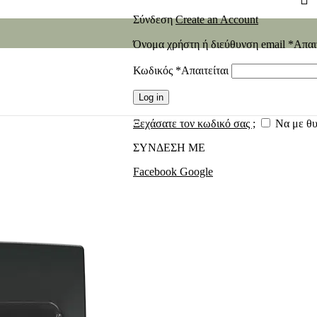
Σύνδεση
Create an Account
Όνομα χρήστη ή διεύθυνση email
*
Απαι
Κωδικός
*
Απαιτείται
Log in
Ξεχάσατε τον κωδικό σας ;
Να με θ
ΣΥΝΔΕΣΗ ΜΕ
Facebook
Google