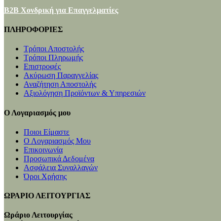
B2B Χονδρική για Επαγγελματίες
ΠΛΗΡΟΦΟΡΙΕΣ
Τρόποι Αποστολής
Τρόποι Πληρωμής
Επιστροφές
Ακύρωση Παραγγελίας
Αναζήτηση Αποστολής
Αξιολόγηση Προϊόντων & Υπηρεσιών
Ο Λογαριασμός μου
Ποιοι Είμαστε
Ο Λογαριασμός Μου
Επικοινωνία
Προσωπικά Δεδομένα
Ασφάλεια Συναλλαγών
Όροι Χρήσης
ΩΡΑΡΙΟ ΛΕΙΤΟΥΡΓΙΑΣ
Ωράριο Λειτουργίας