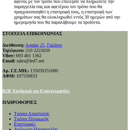
αφενός με τον τρόπο που επιλέξατε να πληρώσετε την
παραγγελία σας και αφετέρου τον τρόπο που θα
πραγματοποιηθεί η επιστροφή τους, η επιστροφή των
χρημάτων σας θα ολοκληρωθεί εντός 30 ημερών από την
ημερομηνία που θα παραλάβουμε τα προϊόντα.
ΣΤΟΙΧΕΙΑ ΕΠΙΚΟΙΝΩΝΙΑΣ
Διεύθυνση:
Αφαίας 25, Γαλάτσι
Τηλέφωνο:
210 2222659
Viber:
693 401 1362
Email:
sales@led7.net
Αρ. Γ.Ε.ΜΗ.:
135059351000
ΑΦΜ:
107550833
B2B Χονδρική για Επαγγελματίες
ΠΛΗΡΟΦΟΡΙΕΣ
Τρόποι Αποστολής
Τρόποι Πληρωμής
Επιστροφές
Ακύρωση Παραγγελίας