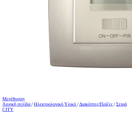
Μεγέθυνση
Αρχική σελίδα
/
Ηλεκτρολογικό Υλικό
/
Διακόπτες/Πρίζες
/
Σειρά
CITY