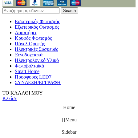
Search
Εσωτερικός Φωτισμός
Εξωτερικός Φωτισμός
Λαμπτήρες
Κρυφός Φωτισμός
Πάνελ Οροφής
Ηλεκτρικές Συσκευές
Ξενοδοχειακά
Ηλεκτρολογικό Υλικό
Φωτοβολταϊκά
Smart Home
Προσφορές LED7
ΣΥΝΔΕΣΗ/ΕΓΓΡΑΦΗ
ΤΟ ΚΑΛΑΘΙ ΜΟΥ
Κλείσε
Home
Menu
Sidebar