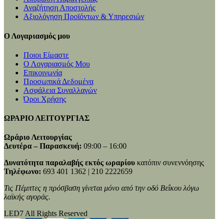
Αναζήτηση Αποστολής
Αξιολόγηση Προϊόντων & Υπηρεσιών
Ο Λογαριασμός μου
Ποιοι Είμαστε
Ο Λογαριασμός Μου
Επικοινωνία
Προσωπικά Δεδομένα
Ασφάλεια Συναλλαγών
Όροι Χρήσης
ΩΡΑΡΙΟ ΛΕΙΤΟΥΡΓΙΑΣ
Ωράριο Λειτουργίας
Δευτέρα – Παρασκευή:
09:00 – 16:00
Δυνατότητα παραλαβής εκτός ωραρίου
κατόπιν συνεννόησης
Τηλέφωνο:
693 401 1362 | 210 2222659
Τις Πέμπτες η πρόσβαση γίνεται μόνο από την οδό Βεΐκου λόγω
λαϊκής αγοράς.
LED7 All Rights Reserved