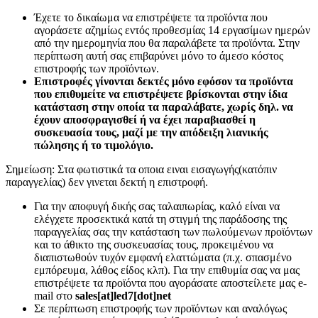
Έχετε το δικαίωμα να επιστρέψετε τα προϊόντα που
αγοράσετε αζημίως εντός προθεσμίας 14 εργασίμων ημερών
από την ημερομηνία που θα παραλάβετε τα προϊόντα. Στην
περίπτωση αυτή σας επιβαρύνει μόνο το άμεσο κόστος
επιστροφής των προϊόντων.
Επιστροφές γίνονται δεκτές μόνο εφόσον τα προϊόντα
που επιθυμείτε να επιστρέψετε βρίσκονται στην ίδια
κατάσταση στην οποία τα παραλάβατε, χωρίς δηλ. να
έχουν αποσφραγισθεί ή να έχει παραβιασθεί η
συσκευασία τους, μαζί με την απόδειξη λιανικής
πώλησης ή το τιμολόγιο.
Σημείωση: Στα φωτιστικά τα οποια ειναι εισαγωγής(κατόπιν
παραγγελίας) δεν γινεται δεκτή η επιστροφή.
Για την αποφυγή δικής σας ταλαιπωρίας, καλό είναι να
ελέγχετε προσεκτικά κατά τη στιγμή της παράδοσης της
παραγγελίας σας την κατάσταση των πωλούμενων προϊόντων
και το άθικτο της συσκευασίας τους, προκειμένου να
διαπιστωθούν τυχόν εμφανή ελαττώματα (π.χ. σπασμένο
εμπόρευμα, λάθος είδος κλπ). Για την επιθυμία σας να μας
επιστρέψετε τα προϊόντα που αγοράσατε αποστείλετε μας e-
mail στο
sales[at]led7[dot]net
Σε περίπτωση επιστροφής των προϊόντων και αναλόγως