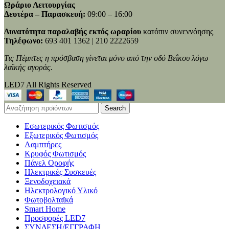
Ωράριο Λειτουργίας
Δευτέρα – Παρασκευή:
09:00 – 16:00
Δυνατότητα παραλαβής εκτός ωραρίου
κατόπιν συνεννόησης
Τηλέφωνο:
693 401 1362 | 210 2222659
Τις Πέμπτες η πρόσβαση γίνεται μόνο από την οδό Βεΐκου λόγω
λαϊκής αγοράς.
LED7 All Rights Reserved
Search
Εσωτερικός Φωτισμός
Εξωτερικός Φωτισμός
Λαμπτήρες
Κρυφός Φωτισμός
Πάνελ Οροφής
Ηλεκτρικές Συσκευές
Ξενοδοχειακά
Ηλεκτρολογικό Υλικό
Φωτοβολταϊκά
Smart Home
Προσφορές LED7
ΣΥΝΔΕΣΗ/ΕΓΓΡΑΦΗ