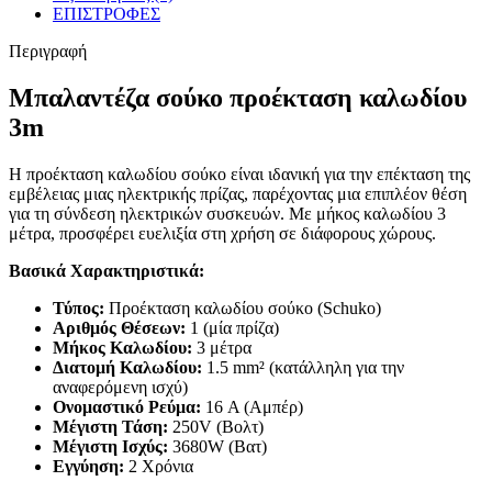
ΕΠΙΣΤΡΟΦΕΣ
Περιγραφή
Μπαλαντέζα σούκο προέκταση καλωδίου
3m
Η προέκταση καλωδίου σούκο είναι ιδανική για την επέκταση της
εμβέλειας μιας ηλεκτρικής πρίζας, παρέχοντας μια επιπλέον θέση
για τη σύνδεση ηλεκτρικών συσκευών. Με μήκος καλωδίου 3
μέτρα, προσφέρει ευελιξία στη χρήση σε διάφορους χώρους.
Βασικά Χαρακτηριστικά:
Τύπος:
Προέκταση καλωδίου σούκο (Schuko)
Αριθμός Θέσεων:
1 (μία πρίζα)
Μήκος Καλωδίου:
3 μέτρα
Διατομή Καλωδίου:
1.5 mm² (κατάλληλη για την
αναφερόμενη ισχύ)
Ονομαστικό Ρεύμα:
16 A (Αμπέρ)
Μέγιστη Τάση:
250V (Βολτ)
Μέγιστη Ισχύς:
3680W (Βατ)
Εγγύηση:
2 Χρόνια