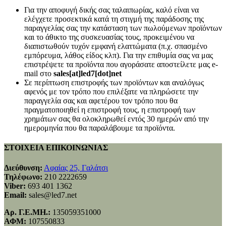
Για την αποφυγή δικής σας ταλαιπωρίας, καλό είναι να
ελέγχετε προσεκτικά κατά τη στιγμή της παράδοσης της
παραγγελίας σας την κατάσταση των πωλούμενων προϊόντων
και το άθικτο της συσκευασίας τους, προκειμένου να
διαπιστωθούν τυχόν εμφανή ελαττώματα (π.χ. σπασμένο
εμπόρευμα, λάθος είδος κλπ). Για την επιθυμία σας να μας
επιστρέψετε τα προϊόντα που αγοράσατε αποστείλετε μας e-
mail στο
sales[at]led7[dot]net
Σε περίπτωση επιστροφής των προϊόντων και αναλόγως
αφενός με τον τρόπο που επιλέξατε να πληρώσετε την
παραγγελία σας και αφετέρου τον τρόπο που θα
πραγματοποιηθεί η επιστροφή τους, η επιστροφή των
χρημάτων σας θα ολοκληρωθεί εντός 30 ημερών από την
ημερομηνία που θα παραλάβουμε τα προϊόντα.
ΣΤΟΙΧΕΙΑ ΕΠΙΚΟΙΝΩΝΙΑΣ
Διεύθυνση:
Αφαίας 25, Γαλάτσι
Τηλέφωνο:
210 2222659
Viber:
693 401 1362
Email:
sales@led7.net
Αρ. Γ.Ε.ΜΗ.:
135059351000
ΑΦΜ:
107550833