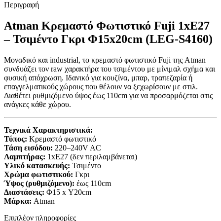
Περιγραφή
Atman Κρεμαστό Φωτιστικό Fuji 1xE27
– Τσιμέντο Γκρι Φ15x20cm (LEG-S4160)
Μοναδικό και industrial, το κρεμαστό φωτιστικό Fuji της Atman
συνδυάζει τον raw χαρακτήρα του τσιμέντου με μίνιμαλ σχήμα και
φυσική απόχρωση. Ιδανικό για κουζίνα, μπαρ, τραπεζαρία ή
επαγγελματικούς χώρους που θέλουν να ξεχωρίσουν με στιλ.
Διαθέτει ρυθμιζόμενο ύψος έως 110cm για να προσαρμόζεται στις
ανάγκες κάθε χώρου.
Τεχνικά Χαρακτηριστικά:
Τύπος:
Κρεμαστό φωτιστικό
Τάση εισόδου:
220–240V AC
Λαμπτήρας:
1xE27 (δεν περιλαμβάνεται)
Υλικό κατασκευής:
Τσιμέντο
Χρώμα φωτιστικού:
Γκρι
Ύψος (ρυθμιζόμενο):
έως 110cm
Διαστάσεις:
Φ15 x Υ20cm
Μάρκα:
Atman
Επιπλέον πληροφορίες