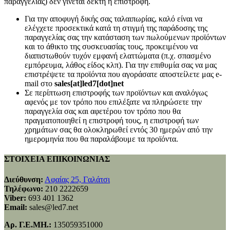
παραγγελίας) δεν γινεται δεκτή η επιστροφή.
Για την αποφυγή δικής σας ταλαιπωρίας, καλό είναι να
ελέγχετε προσεκτικά κατά τη στιγμή της παράδοσης της
παραγγελίας σας την κατάσταση των πωλούμενων προϊόντων
και το άθικτο της συσκευασίας τους, προκειμένου να
διαπιστωθούν τυχόν εμφανή ελαττώματα (π.χ. σπασμένο
εμπόρευμα, λάθος είδος κλπ). Για την επιθυμία σας να μας
επιστρέψετε τα προϊόντα που αγοράσατε αποστείλετε μας e-
mail στο
sales[at]led7[dot]net
Σε περίπτωση επιστροφής των προϊόντων και αναλόγως
αφενός με τον τρόπο που επιλέξατε να πληρώσετε την
παραγγελία σας και αφετέρου τον τρόπο που θα
πραγματοποιηθεί η επιστροφή τους, η επιστροφή των
χρημάτων σας θα ολοκληρωθεί εντός 30 ημερών από την
ημερομηνία που θα παραλάβουμε τα προϊόντα.
ΣΤΟΙΧΕΙΑ ΕΠΙΚΟΙΝΩΝΙΑΣ
Διεύθυνση:
Αφαίας 25, Γαλάτσι
Τηλέφωνο:
210 2222659
Viber:
693 401 1362
Email:
sales@led7.net
Αρ. Γ.Ε.ΜΗ.:
135059351000