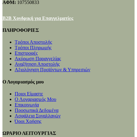
ΑΦΜ:
107550833
B2B Χονδρική για Επαγγελματίες
ΠΛΗΡΟΦΟΡΙΕΣ
Τρόποι Αποστολής
Τρόποι Πληρωμής
Επιστροφές
Ακύρωση Παραγγελίας
Αναζήτηση Αποστολής
Αξιολόγηση Προϊόντων & Υπηρεσιών
Ο Λογαριασμός μου
Ποιοι Είμαστε
Ο Λογαριασμός Μου
Επικοινωνία
Προσωπικά Δεδομένα
Ασφάλεια Συναλλαγών
Όροι Χρήσης
ΩΡΑΡΙΟ ΛΕΙΤΟΥΡΓΙΑΣ