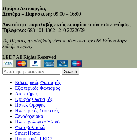
Ωράριο Λειτουργίας
Δευτέρα – Παρασκευή:
09:00 – 16:00
Δυνατότητα παραλαβής εκτός ωραρίου
κατόπιν συνεννόησης
Τηλέφωνο:
693 401 1362 | 210 2222659
Τις Πέμπτες η πρόσβαση γίνεται μόνο από την οδό Βεΐκου λόγω
λαϊκής αγοράς.
LED7 All Rights Reserved
Search
Εσωτερικός Φωτισμός
Εξωτερικός Φωτισμός
Λαμπτήρες
Κρυφός Φωτισμός
Πάνελ Οροφής
Ηλεκτρικές Συσκευές
Ξενοδοχειακά
Ηλεκτρολογικό Υλικό
Φωτοβολταϊκά
Smart Home
Προσφορές LED7