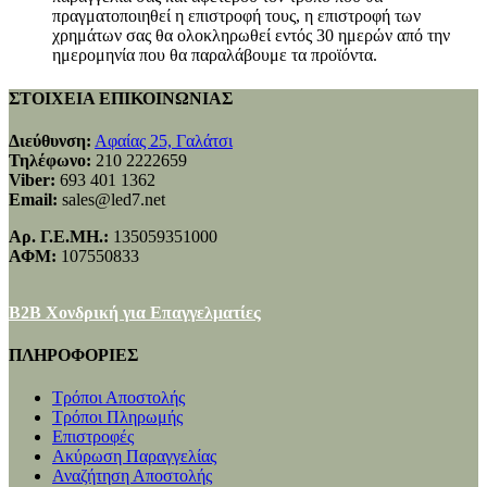
πραγματοποιηθεί η επιστροφή τους, η επιστροφή των
χρημάτων σας θα ολοκληρωθεί εντός 30 ημερών από την
ημερομηνία που θα παραλάβουμε τα προϊόντα.
ΣΤΟΙΧΕΙΑ ΕΠΙΚΟΙΝΩΝΙΑΣ
Διεύθυνση:
Αφαίας 25, Γαλάτσι
Τηλέφωνο:
210 2222659
Viber:
693 401 1362
Email:
sales@led7.net
Αρ. Γ.Ε.ΜΗ.:
135059351000
ΑΦΜ:
107550833
B2B Χονδρική για Επαγγελματίες
ΠΛΗΡΟΦΟΡΙΕΣ
Τρόποι Αποστολής
Τρόποι Πληρωμής
Επιστροφές
Ακύρωση Παραγγελίας
Αναζήτηση Αποστολής