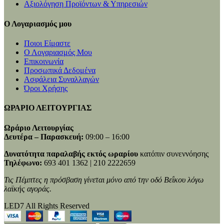
Αξιολόγηση Προϊόντων & Υπηρεσιών
Ο Λογαριασμός μου
Ποιοι Είμαστε
Ο Λογαριασμός Μου
Επικοινωνία
Προσωπικά Δεδομένα
Ασφάλεια Συναλλαγών
Όροι Χρήσης
ΩΡΑΡΙΟ ΛΕΙΤΟΥΡΓΙΑΣ
Ωράριο Λειτουργίας
Δευτέρα – Παρασκευή:
09:00 – 16:00
Δυνατότητα παραλαβής εκτός ωραρίου
κατόπιν συνεννόησης
Τηλέφωνο:
693 401 1362 | 210 2222659
Τις Πέμπτες η πρόσβαση γίνεται μόνο από την οδό Βεΐκου λόγω
λαϊκής αγοράς.
LED7 All Rights Reserved