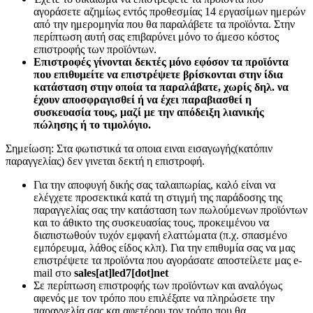
αγοράσετε αζημίως εντός προθεσμίας 14 εργασίμων ημερών
από την ημερομηνία που θα παραλάβετε τα προϊόντα. Στην
περίπτωση αυτή σας επιβαρύνει μόνο το άμεσο κόστος
επιστροφής των προϊόντων.
Επιστροφές γίνονται δεκτές μόνο εφόσον τα προϊόντα
που επιθυμείτε να επιστρέψετε βρίσκονται στην ίδια
κατάσταση στην οποία τα παραλάβατε, χωρίς δηλ. να
έχουν αποσφραγισθεί ή να έχει παραβιασθεί η
συσκευασία τους, μαζί με την απόδειξη λιανικής
πώλησης ή το τιμολόγιο.
Σημείωση: Στα φωτιστικά τα οποια ειναι εισαγωγής(κατόπιν
παραγγελίας) δεν γινεται δεκτή η επιστροφή.
Για την αποφυγή δικής σας ταλαιπωρίας, καλό είναι να
ελέγχετε προσεκτικά κατά τη στιγμή της παράδοσης της
παραγγελίας σας την κατάσταση των πωλούμενων προϊόντων
και το άθικτο της συσκευασίας τους, προκειμένου να
διαπιστωθούν τυχόν εμφανή ελαττώματα (π.χ. σπασμένο
εμπόρευμα, λάθος είδος κλπ). Για την επιθυμία σας να μας
επιστρέψετε τα προϊόντα που αγοράσατε αποστείλετε μας e-
mail στο
sales[at]led7[dot]net
Σε περίπτωση επιστροφής των προϊόντων και αναλόγως
αφενός με τον τρόπο που επιλέξατε να πληρώσετε την
παραγγελία σας και αφετέρου τον τρόπο που θα