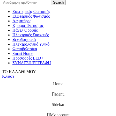
Search
Εσωτερικός Φωτισμός
Εξωτερικός Φωτισμός
Λαμπτήρες
Κρυφός Φωτισμός
Πάνελ Οροφής
Ηλεκτρικές Συσκευές
Ξενοδοχειακά
Ηλεκτρολογικό Υλικό
Φωτοβολταϊκά
Smart Home
Προσφορές LED7
ΣΥΝΔΕΣΗ/ΕΓΓΡΑΦΗ
ΤΟ ΚΑΛΑΘΙ ΜΟΥ
Κλείσε
Home
Menu
Sidebar
My account