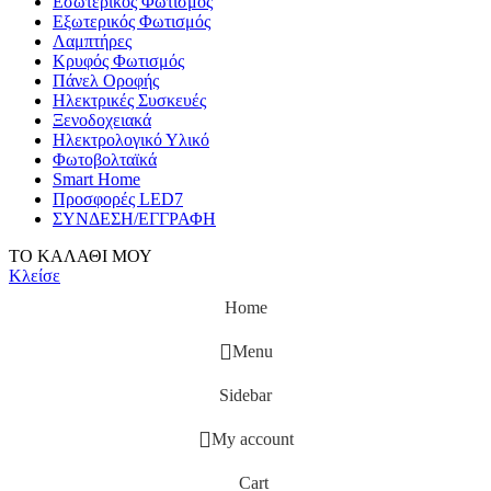
Εσωτερικός Φωτισμός
Εξωτερικός Φωτισμός
Λαμπτήρες
Κρυφός Φωτισμός
Πάνελ Οροφής
Ηλεκτρικές Συσκευές
Ξενοδοχειακά
Ηλεκτρολογικό Υλικό
Φωτοβολταϊκά
Smart Home
Προσφορές LED7
ΣΥΝΔΕΣΗ/ΕΓΓΡΑΦΗ
ΤΟ ΚΑΛΑΘΙ ΜΟΥ
Κλείσε
Home
Menu
Sidebar
My account
Cart