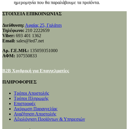
ημερομηνία που θα παραλάβουμε τα προϊόντα.
ΣΤΟΙΧΕΙΑ ΕΠΙΚΟΙΝΩΝΙΑΣ
Διεύθυνση:
Αφαίας 25, Γαλάτσι
Τηλέφωνο:
210 2222659
Viber:
693 401 1362
Email:
sales@led7.net
Αρ. Γ.Ε.ΜΗ.:
135059351000
ΑΦΜ:
107550833
B2B Χονδρική για Επαγγελματίες
ΠΛΗΡΟΦΟΡΙΕΣ
Τρόποι Αποστολής
Τρόποι Πληρωμής
Επιστροφές
Ακύρωση Παραγγελίας
Αναζήτηση Αποστολής
Αξιολόγηση Προϊόντων & Υπηρεσιών