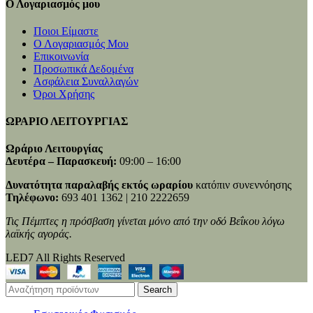
Ο Λογαριασμός μου
Ποιοι Είμαστε
Ο Λογαριασμός Μου
Επικοινωνία
Προσωπικά Δεδομένα
Ασφάλεια Συναλλαγών
Όροι Χρήσης
ΩΡΑΡΙΟ ΛΕΙΤΟΥΡΓΙΑΣ
Ωράριο Λειτουργίας
Δευτέρα – Παρασκευή:
09:00 – 16:00
Δυνατότητα παραλαβής εκτός ωραρίου
κατόπιν συνεννόησης
Τηλέφωνο:
693 401 1362 | 210 2222659
Τις Πέμπτες η πρόσβαση γίνεται μόνο από την οδό Βεΐκου λόγω
λαϊκής αγοράς.
LED7 All Rights Reserved
Search