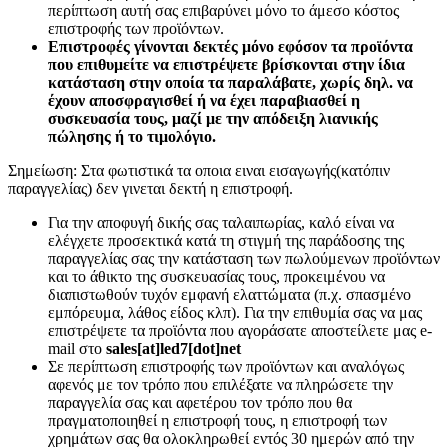
περίπτωση αυτή σας επιβαρύνει μόνο το άμεσο κόστος
επιστροφής των προϊόντων.
Επιστροφές γίνονται δεκτές μόνο εφόσον τα προϊόντα
που επιθυμείτε να επιστρέψετε βρίσκονται στην ίδια
κατάσταση στην οποία τα παραλάβατε, χωρίς δηλ. να
έχουν αποσφραγισθεί ή να έχει παραβιασθεί η
συσκευασία τους, μαζί με την απόδειξη λιανικής
πώλησης ή το τιμολόγιο.
Σημείωση: Στα φωτιστικά τα οποια ειναι εισαγωγής(κατόπιν
παραγγελίας) δεν γινεται δεκτή η επιστροφή.
Για την αποφυγή δικής σας ταλαιπωρίας, καλό είναι να
ελέγχετε προσεκτικά κατά τη στιγμή της παράδοσης της
παραγγελίας σας την κατάσταση των πωλούμενων προϊόντων
και το άθικτο της συσκευασίας τους, προκειμένου να
διαπιστωθούν τυχόν εμφανή ελαττώματα (π.χ. σπασμένο
εμπόρευμα, λάθος είδος κλπ). Για την επιθυμία σας να μας
επιστρέψετε τα προϊόντα που αγοράσατε αποστείλετε μας e-
mail στο
sales[at]led7[dot]net
Σε περίπτωση επιστροφής των προϊόντων και αναλόγως
αφενός με τον τρόπο που επιλέξατε να πληρώσετε την
παραγγελία σας και αφετέρου τον τρόπο που θα
πραγματοποιηθεί η επιστροφή τους, η επιστροφή των
χρημάτων σας θα ολοκληρωθεί εντός 30 ημερών από την