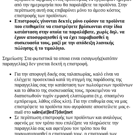
από την ημερομηνία που θα παραλάβετε τα προϊόντα. Στην
περίπτωση αυτή σας επιβαρύνει μόνο το άμεσο κόστος
επιστροφής των προϊόντων.
Επιστροφές γίνονται δεκτές μόνο εφόσον τα προϊόντα
που επιθυμείτε να επιστρέψετε βρίσκονται στην ίδια
κατάσταση στην οποία τα παραλάβατε, χωρίς δηλ. να
έχουν αποσφραγισθεί ή να έχει παραβιασθεί η
συσκευασία τους, μαζί με την απόδειξη λιανικής
πώλησης ή το τιμολόγιο.
Σημείωση: Στα φωτιστικά τα οποια ειναι εισαγωγής(κατόπιν
παραγγελίας) δεν γινεται δεκτή η επιστροφή.
Για την αποφυγή δικής σας ταλαιπωρίας, καλό είναι να
ελέγχετε προσεκτικά κατά τη στιγμή της παράδοσης της
παραγγελίας σας την κατάσταση των πωλούμενων προϊόντων
και το άθικτο της συσκευασίας τους, προκειμένου να
διαπιστωθούν τυχόν εμφανή ελαττώματα (π.χ. σπασμένο
εμπόρευμα, λάθος είδος κλπ). Για την επιθυμία σας να μας
επιστρέψετε τα προϊόντα που αγοράσατε αποστείλετε μας e-
mail στο
sales[at]led7[dot]net
Σε περίπτωση επιστροφής των προϊόντων και αναλόγως
αφενός με τον τρόπο που επιλέξατε να πληρώσετε την
παραγγελία σας και αφετέρου τον τρόπο που θα
πραγματοποιηθεί η επιστροφή τους, η επιστροφή των