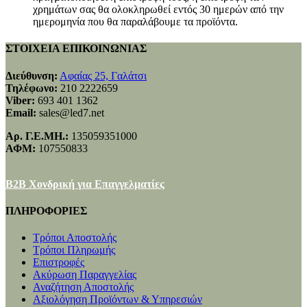
χρημάτων σας θα ολοκληρωθεί εντός 30 ημερών από την
ημερομηνία που θα παραλάβουμε τα προϊόντα.
ΣΤΟΙΧΕΙΑ ΕΠΙΚΟΙΝΩΝΙΑΣ
Διεύθυνση:
Αφαίας 25, Γαλάτσι
Τηλέφωνο:
210 2222659
Viber:
693 401 1362
Email:
sales@led7.net
Αρ. Γ.Ε.ΜΗ.:
135059351000
ΑΦΜ:
107550833
B2B Χονδρική για Επαγγελματίες
ΠΛΗΡΟΦΟΡΙΕΣ
Τρόποι Αποστολής
Τρόποι Πληρωμής
Επιστροφές
Ακύρωση Παραγγελίας
Αναζήτηση Αποστολής
Αξιολόγηση Προϊόντων & Υπηρεσιών