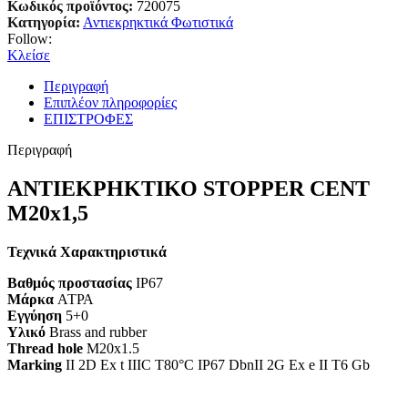
Κωδικός προϊόντος:
720075
Κατηγορία:
Αντιεκρηκτικά Φωτιστικά
Follow:
Κλείσε
Περιγραφή
Επιπλέον πληροφορίες
ΕΠΙΣΤΡΟΦΕΣ
Περιγραφή
ΑΝΤΙΕΚΡΗΚΤΙΚΟ STOPPER CENT
M20x1,5
Τεχνικά Χαρακτηριστικά
Βαθμός προστασίας
IP67
Μάρκα
АТРА
Εγγύηση
5+0
Υλικό
Brass and rubber
Thread hole
М20х1.5
Marking
II 2D Ex t IIIC T80°C IP67 DbnII 2G Ex e II T6 Gb