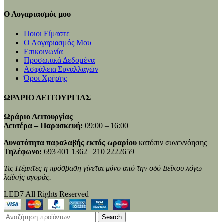
Ο Λογαριασμός μου
Ποιοι Είμαστε
Ο Λογαριασμός Μου
Επικοινωνία
Προσωπικά Δεδομένα
Ασφάλεια Συναλλαγών
Όροι Χρήσης
ΩΡΑΡΙΟ ΛΕΙΤΟΥΡΓΙΑΣ
Ωράριο Λειτουργίας
Δευτέρα – Παρασκευή:
09:00 – 16:00
Δυνατότητα παραλαβής εκτός ωραρίου
κατόπιν συνεννόησης
Τηλέφωνο:
693 401 1362 | 210 2222659
Τις Πέμπτες η πρόσβαση γίνεται μόνο από την οδό Βεΐκου λόγω
λαϊκής αγοράς.
LED7 All Rights Reserved
Search