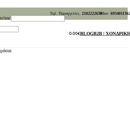
Τηλ. Παραγγελίες:
2102222659
Viber:
693401136
τείται
0.00
€
BLOG
B2B | ΧΟΝΔΡΙΚ
υμάσαι