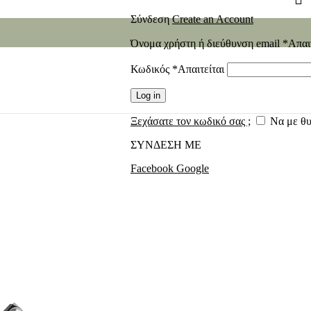
Σύνδεση
Create an Account
Όνομα χρήστη ή διεύθυνση email
*
Απαι
Κωδικός
*
Απαιτείται
Log in
Ξεχάσατε τον κωδικό σας ;
Να με θ
ΣΥΝΔΕΣΗ ΜΕ
Facebook
Google