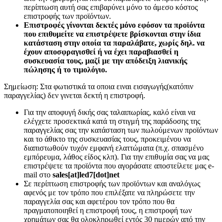
περίπτωση αυτή σας επιβαρύνει μόνο το άμεσο κόστος
επιστροφής των προϊόντων.
Επιστροφές γίνονται δεκτές μόνο εφόσον τα προϊόντα
που επιθυμείτε να επιστρέψετε βρίσκονται στην ίδια
κατάσταση στην οποία τα παραλάβατε, χωρίς δηλ. να
έχουν αποσφραγισθεί ή να έχει παραβιασθεί η
συσκευασία τους, μαζί με την απόδειξη λιανικής
πώλησης ή το τιμολόγιο.
Σημείωση: Στα φωτιστικά τα οποια ειναι εισαγωγής(κατόπιν
παραγγελίας) δεν γινεται δεκτή η επιστροφή.
Για την αποφυγή δικής σας ταλαιπωρίας, καλό είναι να
ελέγχετε προσεκτικά κατά τη στιγμή της παράδοσης της
παραγγελίας σας την κατάσταση των πωλούμενων προϊόντων
και το άθικτο της συσκευασίας τους, προκειμένου να
διαπιστωθούν τυχόν εμφανή ελαττώματα (π.χ. σπασμένο
εμπόρευμα, λάθος είδος κλπ). Για την επιθυμία σας να μας
επιστρέψετε τα προϊόντα που αγοράσατε αποστείλετε μας e-
mail στο
sales[at]led7[dot]net
Σε περίπτωση επιστροφής των προϊόντων και αναλόγως
αφενός με τον τρόπο που επιλέξατε να πληρώσετε την
παραγγελία σας και αφετέρου τον τρόπο που θα
πραγματοποιηθεί η επιστροφή τους, η επιστροφή των
χρημάτων σας θα ολοκληρωθεί εντός 30 ημερών από την