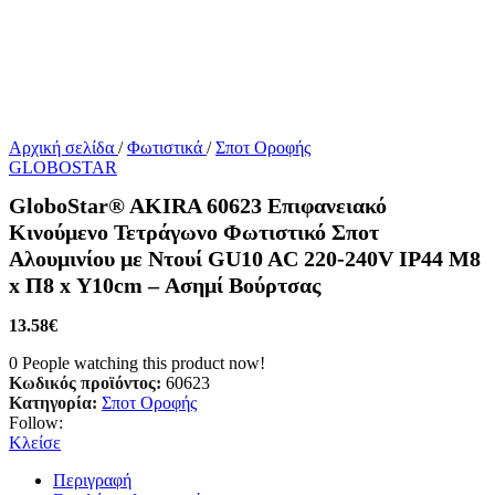
Αρχική σελίδα
/
Φωτιστικά
/
Σποτ Οροφής
GLOBOSTAR
GloboStar® AKIRA 60623 Επιφανειακό
Κινούμενο Τετράγωνο Φωτιστικό Σποτ
Αλουμινίου με Ντουί GU10 AC 220-240V IP44 Μ8
x Π8 x Υ10cm – Ασημί Βούρτσας
13.58
€
0
People watching this product now!
Κωδικός προϊόντος:
60623
Κατηγορία:
Σποτ Οροφής
Follow:
Κλείσε
Περιγραφή