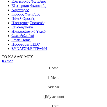
Εσωτερικός Φωτισμός
Εξωτερικός Φωτισμός
Λαμπτήρες
Κρυφός Φωτισμός
Πάνελ Οροφής
Ηλεκτρικές Συσκευές
Ξενοδοχειακά
Ηλεκτρολογικό Υλικό
Φωτοβολταϊκά
Smart Home
Προσφορές LED7
ΣΥΝΔΕΣΗ/ΕΓΓΡΑΦΗ
ΤΟ ΚΑΛΑΘΙ ΜΟΥ
Κλείσε
Home
Menu
Sidebar
My account
Cart