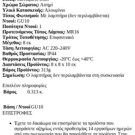
Χρώμα Σώματος:
Ασημί
Υλικό Κατασκευής:
Αλουμίνιο
Τύπος Φωτισμού:
Με λαμπτήρα (δεν περιλαμβάνεται)
Ντουί:
GU10
Ποσότητα Ντουί:
1
Προτεινόμενος Τύπος Λάμπας:
MR16
Τρόπος Τοποθέτησης:
Επιφανειακό
Μέγεθος:
8 εκ
Τάση Λειτουργίας:
AC 220–240V
Βαθμός Προστασίας:
IP44
Θερμοκρασία Λειτουργίας:
-20°C έως +40°C
Διαστάσεις Προϊόντος:
8 x 8 x 10 εκ
Βάρος Προϊόντος:
313g
Σημείωση:
Ο λαμπτήρας δεν περιλαμβάνεται στη συσκευασία
Επιπλέον πληροφορίες
Βάρος
0.313 κ.
Βάση / Ντουί
GU10
ΕΠΙΣΤΡΟΦΕΣ
Έχετε το δικαίωμα να επιστρέψετε τα προϊόντα που
αγοράσετε αζημίως εντός προθεσμίας 14 εργασίμων ημερών
από την ημερομηνία που θα παραλάβετε τα προϊόντα. Στην