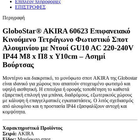
Επιπλέον πληροφορίες
ΕΠΙΣΤΡΟΦΕΣ
Περιγραφή
GloboStar® AKIRA 60623 Επιφανειακό
Κινούμενο Τετράγωνο Φωτιστικό Σποτ
Αλουμινίου με Ντουί GU10 AC 220-240V
IP44 Μ8 x Π8 x Υ10cm – Ασημί
Βούρτσας
Μοντέρνο και διακριτικό, το μονόφωτο σποτ AKIRA της Globostar
είναι ιδανικό για χώρους που απαιτούν στοχευμένο φωτισμό και
υψηλή αισθητική. Η επιτοίχια ή οροφής τοποθέτηση το καθιστά
εξαιρετική επιλογή για μπάνια, διαδρόμους, εξωτερικούς χώρους
με κάλυψη ή επαγγελματικές εγκαταστάσεις. Ο λιτός σχεδιασμός
από αλουμίνιο και η προστασία IP44 εξασφαλίζουν αντοχή και
κομψότητα.
Χαρακτηριστικά Προϊόντος
Σειρά:
AKIRA
Είδος:
Μονόφωτο σποτ