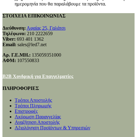
ημερομηνία που θα παραλάβουμε τα προϊόντα.
ΣΤΟΙΧΕΙΑ ΕΠΙΚΟΙΝΩΝΙΑΣ
Διεύθυνση:
Αφαίας 25, Γαλάτσι
Τηλέφωνο:
210 2222659
Viber:
693 401 1362
Email:
sales@led7.net
Αρ. Γ.Ε.ΜΗ.:
135059351000
ΑΦΜ:
107550833
B2B Χονδρική για Επαγγελματίες
ΠΛΗΡΟΦΟΡΙΕΣ
Τρόποι Αποστολής
Τρόποι Πληρωμής
Επιστροφές
Ακύρωση Παραγγελίας
Αναζήτηση Αποστολής
Αξιολόγηση Προϊόντων & Υπηρεσιών