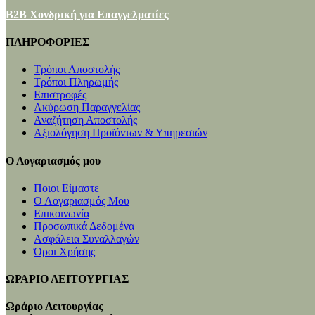
B2B Χονδρική για Επαγγελματίες
ΠΛΗΡΟΦΟΡΙΕΣ
Τρόποι Αποστολής
Τρόποι Πληρωμής
Επιστροφές
Ακύρωση Παραγγελίας
Αναζήτηση Αποστολής
Αξιολόγηση Προϊόντων & Υπηρεσιών
Ο Λογαριασμός μου
Ποιοι Είμαστε
Ο Λογαριασμός Μου
Επικοινωνία
Προσωπικά Δεδομένα
Ασφάλεια Συναλλαγών
Όροι Χρήσης
ΩΡΑΡΙΟ ΛΕΙΤΟΥΡΓΙΑΣ
Ωράριο Λειτουργίας