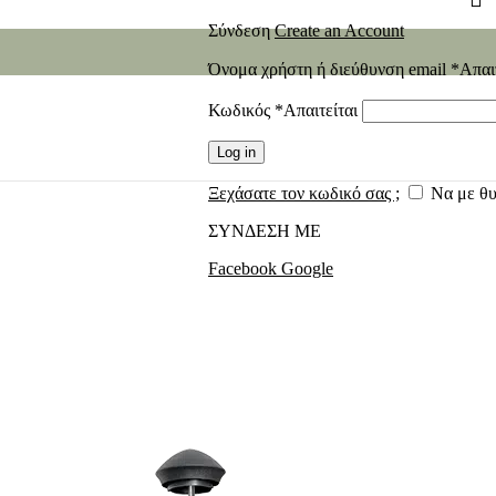
Σύνδεση
Create an Account
Όνομα χρήστη ή διεύθυνση email
*
Απαι
Κωδικός
*
Απαιτείται
Log in
Ξεχάσατε τον κωδικό σας ;
Να με θ
ΣΥΝΔΕΣΗ ΜΕ
Facebook
Google