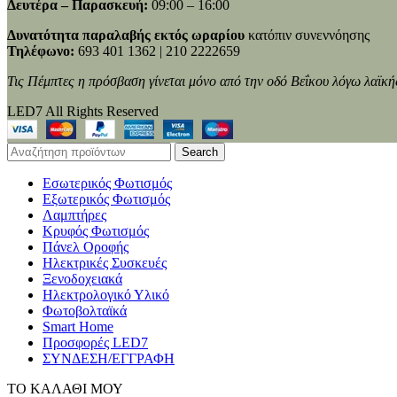
Δευτέρα – Παρασκευή:
09:00 – 16:00
Δυνατότητα παραλαβής εκτός ωραρίου
κατόπιν συνεννόησης
Τηλέφωνο:
693 401 1362 | 210 2222659
Τις Πέμπτες η πρόσβαση γίνεται μόνο από την οδό Βεΐκου λόγω λαϊκή
LED7 All Rights Reserved
Search
Εσωτερικός Φωτισμός
Εξωτερικός Φωτισμός
Λαμπτήρες
Κρυφός Φωτισμός
Πάνελ Οροφής
Ηλεκτρικές Συσκευές
Ξενοδοχειακά
Ηλεκτρολογικό Υλικό
Φωτοβολταϊκά
Smart Home
Προσφορές LED7
ΣΥΝΔΕΣΗ/ΕΓΓΡΑΦΗ
ΤΟ ΚΑΛΑΘΙ ΜΟΥ