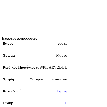
Επιπλέον πληροφορίες
Βάρος
4.260 κ.
Χρώμα
Μαύρο
Κωδικός Προϊόντος
96WPILARV2L/BL
Χρήση
Φαναράκια / Κολωνάκια
Κατασκευή
Ρητίνη
Group
L