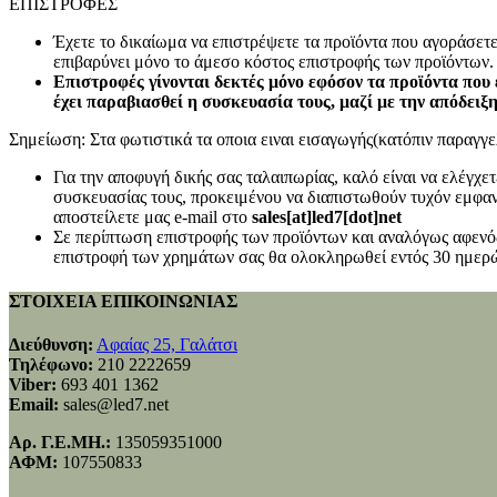
ΕΠΙΣΤΡΟΦΕΣ
Έχετε το δικαίωμα να επιστρέψετε τα προϊόντα που αγοράσετ
επιβαρύνει μόνο το άμεσο κόστος επιστροφής των προϊόντων.
Επιστροφές γίνονται δεκτές μόνο εφόσον τα προϊόντα που 
έχει παραβιασθεί η συσκευασία τους, μαζί με την απόδειξ
Σημείωση: Στα φωτιστικά τα οποια ειναι εισαγωγής(κατόπιν παραγγελ
Για την αποφυγή δικής σας ταλαιπωρίας, καλό είναι να ελέγχ
συσκευασίας τους, προκειμένου να διαπιστωθούν τυχόν εμφανή
αποστείλετε μας e-mail στο
sales[at]led7[dot]net
Σε περίπτωση επιστροφής των προϊόντων και αναλόγως αφενός
επιστροφή των χρημάτων σας θα ολοκληρωθεί εντός 30 ημερώ
ΣΤΟΙΧΕΙΑ ΕΠΙΚΟΙΝΩΝΙΑΣ
Διεύθυνση:
Αφαίας 25, Γαλάτσι
Τηλέφωνο:
210 2222659
Viber:
693 401 1362
Email:
sales@led7.net
Αρ. Γ.Ε.ΜΗ.:
135059351000
ΑΦΜ:
107550833