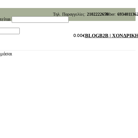
Τηλ. Παραγγελίες:
2102222659
Viber:
693401136
τείται
0.00
€
BLOG
B2B | ΧΟΝΔΡΙΚ
υμάσαι