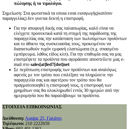
πώλησης ή το τιμολόγιο.
Σημείωση: Στα φωτιστικά τα οποια ειναι εισαγωγής(κατόπιν
παραγγελίας) δεν γινεται δεκτή η επιστροφή.
Για την αποφυγή δικής σας ταλαιπωρίας, καλό είναι να
ελέγχετε προσεκτικά κατά τη στιγμή της παράδοσης της
παραγγελίας σας την κατάσταση των πωλούμενων προϊόντων
και το άθικτο της συσκευασίας τους, προκειμένου να
διαπιστωθούν τυχόν εμφανή ελαττώματα (π.χ. σπασμένο
εμπόρευμα, λάθος είδος κλπ). Για την επιθυμία σας να μας
επιστρέψετε τα προϊόντα που αγοράσατε αποστείλετε μας e-
mail στο
sales[at]led7[dot]net
Σε περίπτωση επιστροφής των προϊόντων και αναλόγως
αφενός με τον τρόπο που επιλέξατε να πληρώσετε την
παραγγελία σας και αφετέρου τον τρόπο που θα
πραγματοποιηθεί η επιστροφή τους, η επιστροφή των
χρημάτων σας θα ολοκληρωθεί εντός 30 ημερών από την
ημερομηνία που θα παραλάβουμε τα προϊόντα.
ΣΤΟΙΧΕΙΑ ΕΠΙΚΟΙΝΩΝΙΑΣ
Διεύθυνση:
Αφαίας 25, Γαλάτσι
Τηλέφωνο:
210 2222659
Viber:
693 401 1362