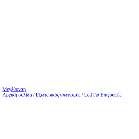
Μεγέθυνση
Αρχική σελίδα
/
Εξωτερικός Φωτισμός
/
Led Για Επιγραφές