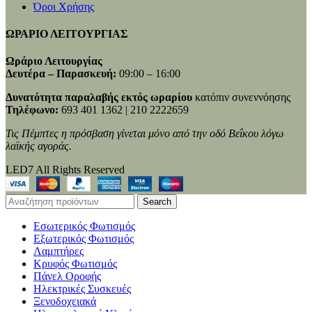
Όροι Χρήσης
ΩΡΑΡΙΟ ΛΕΙΤΟΥΡΓΙΑΣ
Ωράριο Λειτουργίας
Δευτέρα – Παρασκευή:
09:00 – 16:00
Δυνατότητα παραλαβής εκτός ωραρίου
κατόπιν συνεννόησης
Τηλέφωνο:
693 401 1362 | 210 2222659
Τις Πέμπτες η πρόσβαση γίνεται μόνο από την οδό Βεΐκου λόγω
λαϊκής αγοράς.
LED7 All Rights Reserved
Search
Εσωτερικός Φωτισμός
Εξωτερικός Φωτισμός
Λαμπτήρες
Κρυφός Φωτισμός
Πάνελ Οροφής
Ηλεκτρικές Συσκευές
Ξενοδοχειακά