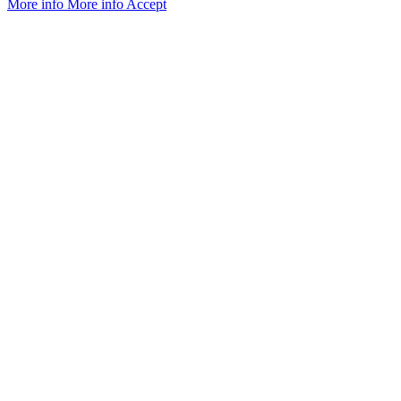
More info
More info
Accept