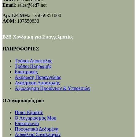
Email:
sales@led7.net
Αρ. Γ.Ε.ΜΗ.:
135059351000
ΑΦΜ:
107550833
B2B Χονδρική για Επαγγελματίες
ΠΛΗΡΟΦΟΡΙΕΣ
Τρόποι Αποστολής
Τρόποι Πληρωμής
Επιστροφές
Ακύρωση Παραγγελίας
Αναζήτηση Αποστολής
Αξιολόγηση Προϊόντων & Υπηρεσιών
Ο Λογαριασμός μου
Ποιοι Είμαστε
Ο Λογαριασμός Μου
Επικοινωνία
Προσωπικά Δεδομένα
Ασφάλεια Συναλλαγών