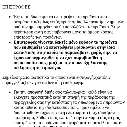
ΕΠΙΣΤΡΟΦΕΣ
Έχετε το δικαίωμα να επιστρέψετε τα προϊόντα που
αγοράσετε αζημίως εντός προθεσμίας 14 εργασίμων ημερών
από την ημερομηνία που θα παραλάβετε τα προϊόντα. Στην
περίπτωση αυτή σας επιβαρύνει μόνο το άμεσο κόστος
επιστροφής των προϊόντων.
Επιστροφές γίνονται δεκτές μόνο εφόσον τα προϊόντα
που επιθυμείτε να επιστρέψετε βρίσκονται στην ίδια
κατάσταση στην οποία τα παραλάβατε, χωρίς δηλ. να
έχουν αποσφραγισθεί ή να έχει παραβιασθεί η
συσκευασία τους, μαζί με την απόδειξη λιανικής
πώλησης ή το τιμολόγιο.
Σημείωση: Στα φωτιστικά τα οποια ειναι εισαγωγής(κατόπιν
παραγγελίας) δεν γινεται δεκτή η επιστροφή.
Για την αποφυγή δικής σας ταλαιπωρίας, καλό είναι να
ελέγχετε προσεκτικά κατά τη στιγμή της παράδοσης της
παραγγελίας σας την κατάσταση των πωλούμενων προϊόντων
και το άθικτο της συσκευασίας τους, προκειμένου να
διαπιστωθούν τυχόν εμφανή ελαττώματα (π.χ. σπασμένο
εμπόρευμα, λάθος είδος κλπ). Για την επιθυμία σας να μας
επιστρέψετε τα προϊόντα που αγοράσατε αποστείλετε μας e-