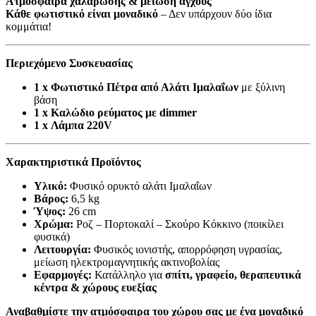
Ατμόσφαιρα χαλάρωσης & μείωση άγχους
Κάθε φωτιστικό είναι μοναδικό
– Δεν υπάρχουν δύο ίδια
κομμάτια!
Περιεχόμενο Συσκευασίας
1 x Φωτιστικό Πέτρα από Αλάτι Ιμαλαΐων
με ξύλινη
βάση
1 x Καλώδιο ρεύματος με dimmer
1 x Λάμπα 220V
Χαρακτηριστικά Προϊόντος
Υλικό:
Φυσικό ορυκτό αλάτι Ιμαλαΐων
Βάρος:
6,5 kg
Ύψος:
26 cm
Χρώμα:
Ροζ – Πορτοκαλί – Σκούρο Κόκκινο (ποικίλει
φυσικά)
Λειτουργία:
Φυσικός ιονιστής, απορρόφηση υγρασίας,
μείωση ηλεκτρομαγνητικής ακτινοβολίας
Εφαρμογές:
Κατάλληλο για
σπίτι, γραφείο, θεραπευτικά
κέντρα & χώρους ευεξίας
Αναβαθμίστε την ατμόσφαιρα του χώρου σας με ένα μοναδικό