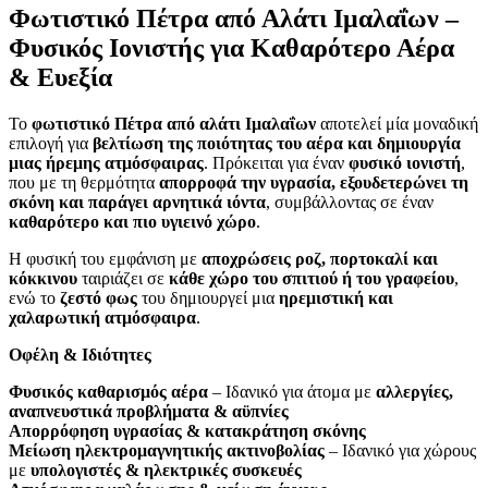
Φωτιστικό Πέτρα από Αλάτι Ιμαλαΐων –
Φυσικός Ιονιστής για Καθαρότερο Αέρα
& Ευεξία
Το
φωτιστικό Πέτρα από αλάτι Ιμαλαΐων
αποτελεί μία μοναδική
επιλογή για
βελτίωση της ποιότητας του αέρα και δημιουργία
μιας ήρεμης ατμόσφαιρας
. Πρόκειται για έναν
φυσικό ιονιστή
,
που με τη θερμότητα
απορροφά την υγρασία, εξουδετερώνει τη
σκόνη και παράγει αρνητικά ιόντα
, συμβάλλοντας σε έναν
καθαρότερο και πιο υγιεινό χώρο
.
Η φυσική του εμφάνιση με
αποχρώσεις ροζ, πορτοκαλί και
κόκκινου
ταιριάζει σε
κάθε χώρο του σπιτιού ή του γραφείου
,
ενώ το
ζεστό φως
του δημιουργεί μια
ηρεμιστική και
χαλαρωτική ατμόσφαιρα
.
Οφέλη & Ιδιότητες
Φυσικός καθαρισμός αέρα
– Ιδανικό για άτομα με
αλλεργίες,
αναπνευστικά προβλήματα & αϋπνίες
Απορρόφηση υγρασίας & κατακράτηση σκόνης
Μείωση ηλεκτρομαγνητικής ακτινοβολίας
– Ιδανικό για χώρους
με
υπολογιστές & ηλεκτρικές συσκευές