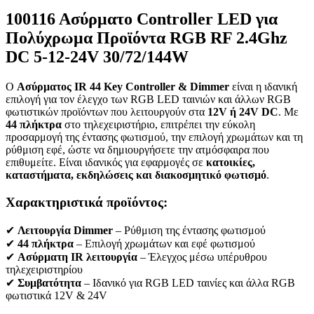
100116 Ασύρματο Controller LED για
Πολύχρωμα Προϊόντα RGB RF 2.4Ghz
DC 5-12-24V 30/72/144W
Ο
Ασύρματος IR 44 Key Controller & Dimmer
είναι η ιδανική
επιλογή για τον έλεγχο των RGB LED ταινιών και άλλων RGB
φωτιστικών προϊόντων που λειτουργούν στα
12V ή 24V DC
. Με
44 πλήκτρα
στο τηλεχειριστήριο, επιτρέπει την εύκολη
προσαρμογή της έντασης φωτισμού, την επιλογή χρωμάτων και τη
ρύθμιση εφέ, ώστε να δημιουργήσετε την ατμόσφαιρα που
επιθυμείτε. Είναι ιδανικός για εφαρμογές σε
κατοικίες,
καταστήματα, εκδηλώσεις και διακοσμητικό φωτισμό
.
Χαρακτηριστικά προϊόντος:
✔
Λειτουργία Dimmer
– Ρύθμιση της έντασης φωτισμού
✔
44 πλήκτρα
– Επιλογή χρωμάτων και εφέ φωτισμού
✔
Ασύρματη IR λειτουργία
– Έλεγχος μέσω υπέρυθρου
τηλεχειριστηρίου
✔
Συμβατότητα
– Ιδανικό για RGB LED ταινίες και άλλα RGB
φωτιστικά 12V & 24V