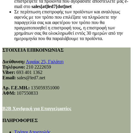
επιστρέψετε τα προϊόντα που αγοράσατε αποστείλετε μας e-
mail στο
sales[at]led7[dot]net
Σε περίπτωση επιστροφής των προϊόντων και αναλόγως
αφενός με τον τρόπο που επιλέξατε να πληρώσετε την
παραγγελία σας και αφετέρου τον τρόπο που θα
πραγματοποιηθεί η επιστροφή τους, η επιστροφή των
χρημάτων σας θα ολοκληρωθεί εντός 30 ημερών από την
ημερομηνία που θα παραλάβουμε τα προϊόντα.
ΣΤΟΙΧΕΙΑ ΕΠΙΚΟΙΝΩΝΙΑΣ
Διεύθυνση:
Αφαίας 25, Γαλάτσι
Τηλέφωνο:
210 2222659
Viber:
693 401 1362
Email:
sales@led7.net
Αρ. Γ.Ε.ΜΗ.:
135059351000
ΑΦΜ:
107550833
B2B Χονδρική για Επαγγελματίες
ΠΛΗΡΟΦΟΡΙΕΣ
Τρόποι Αποστολής