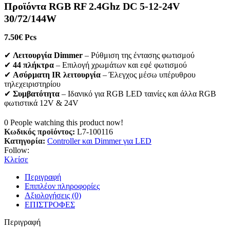
Προϊόντα RGB RF 2.4Ghz DC 5-12-24V
30/72/144W
7.50
€
Pcs
✔
Λειτουργία Dimmer
– Ρύθμιση της έντασης φωτισμού
✔
44 πλήκτρα
– Επιλογή χρωμάτων και εφέ φωτισμού
✔
Ασύρματη IR λειτουργία
– Έλεγχος μέσω υπέρυθρου
τηλεχειριστηρίου
✔
Συμβατότητα
– Ιδανικό για RGB LED ταινίες και άλλα RGB
φωτιστικά 12V & 24V
0
People watching this product now!
Κωδικός προϊόντος:
L7-100116
Κατηγορία:
Controller και Dimmer για LED
Follow:
Κλείσε
Περιγραφή
Επιπλέον πληροφορίες
Αξιολογήσεις (0)
ΕΠΙΣΤΡΟΦΕΣ
Περιγραφή