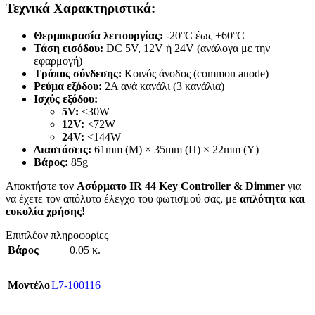
Τεχνικά Χαρακτηριστικά:
Θερμοκρασία λειτουργίας:
-20°C έως +60°C
Τάση εισόδου:
DC 5V, 12V ή 24V (ανάλογα με την
εφαρμογή)
Τρόπος σύνδεσης:
Κοινός άνοδος (common anode)
Ρεύμα εξόδου:
2A ανά κανάλι (3 κανάλια)
Ισχύς εξόδου:
5V:
<30W
12V:
<72W
24V:
<144W
Διαστάσεις:
61mm (Μ) × 35mm (Π) × 22mm (Υ)
Βάρος:
85g
Αποκτήστε τον
Ασύρματο IR 44 Key Controller & Dimmer
για
να έχετε τον απόλυτο έλεγχο του φωτισμού σας, με
απλότητα και
ευκολία χρήσης!
Επιπλέον πληροφορίες
Βάρος
0.05 κ.
Mοντέλο
L7-100116