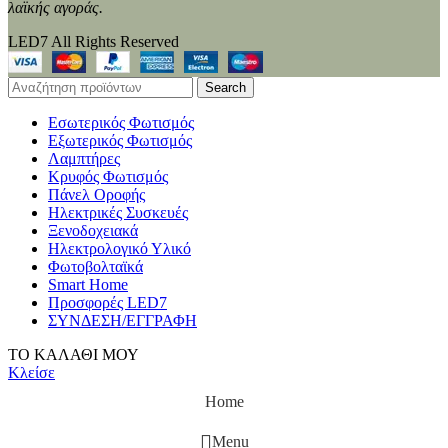
λαϊκής αγοράς.
LED7 All Rights Reserved
Search
Εσωτερικός Φωτισμός
Εξωτερικός Φωτισμός
Λαμπτήρες
Κρυφός Φωτισμός
Πάνελ Οροφής
Ηλεκτρικές Συσκευές
Ξενοδοχειακά
Ηλεκτρολογικό Υλικό
Φωτοβολταϊκά
Smart Home
Προσφορές LED7
ΣΥΝΔΕΣΗ/ΕΓΓΡΑΦΗ
ΤΟ ΚΑΛΑΘΙ ΜΟΥ
Κλείσε
Home
Menu