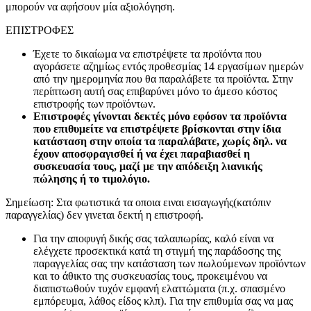
μπορούν να αφήσουν μία αξιολόγηση.
ΕΠΙΣΤΡΟΦΕΣ
Έχετε το δικαίωμα να επιστρέψετε τα προϊόντα που
αγοράσετε αζημίως εντός προθεσμίας 14 εργασίμων ημερών
από την ημερομηνία που θα παραλάβετε τα προϊόντα. Στην
περίπτωση αυτή σας επιβαρύνει μόνο το άμεσο κόστος
επιστροφής των προϊόντων.
Επιστροφές γίνονται δεκτές μόνο εφόσον τα προϊόντα
που επιθυμείτε να επιστρέψετε βρίσκονται στην ίδια
κατάσταση στην οποία τα παραλάβατε, χωρίς δηλ. να
έχουν αποσφραγισθεί ή να έχει παραβιασθεί η
συσκευασία τους, μαζί με την απόδειξη λιανικής
πώλησης ή το τιμολόγιο.
Σημείωση: Στα φωτιστικά τα οποια ειναι εισαγωγής(κατόπιν
παραγγελίας) δεν γινεται δεκτή η επιστροφή.
Για την αποφυγή δικής σας ταλαιπωρίας, καλό είναι να
ελέγχετε προσεκτικά κατά τη στιγμή της παράδοσης της
παραγγελίας σας την κατάσταση των πωλούμενων προϊόντων
και το άθικτο της συσκευασίας τους, προκειμένου να
διαπιστωθούν τυχόν εμφανή ελαττώματα (π.χ. σπασμένο
εμπόρευμα, λάθος είδος κλπ). Για την επιθυμία σας να μας