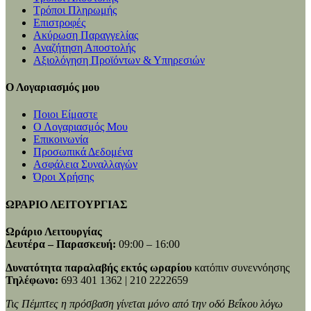
Τρόποι Πληρωμής
Επιστροφές
Ακύρωση Παραγγελίας
Αναζήτηση Αποστολής
Αξιολόγηση Προϊόντων & Υπηρεσιών
Ο Λογαριασμός μου
Ποιοι Είμαστε
Ο Λογαριασμός Μου
Επικοινωνία
Προσωπικά Δεδομένα
Ασφάλεια Συναλλαγών
Όροι Χρήσης
ΩΡΑΡΙΟ ΛΕΙΤΟΥΡΓΙΑΣ
Ωράριο Λειτουργίας
Δευτέρα – Παρασκευή:
09:00 – 16:00
Δυνατότητα παραλαβής εκτός ωραρίου
κατόπιν συνεννόησης
Τηλέφωνο:
693 401 1362 | 210 2222659
Τις Πέμπτες η πρόσβαση γίνεται μόνο από την οδό Βεΐκου λόγω