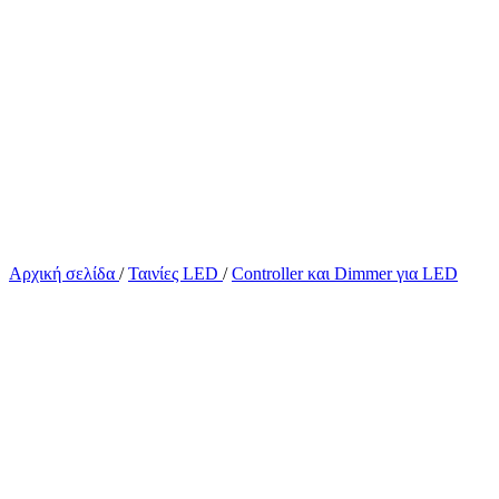
Αρχική σελίδα
/
Ταινίες LED
/
Controller και Dimmer για LED