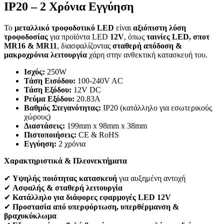
IP20 – 2 Χρόνια Εγγύηση
Το
μεταλλικό τροφοδοτικό LED
είναι
αξιόπιστη λύση
τροφοδοσίας
για προϊόντα LED
12V
, όπως
ταινίες LED, σποτ
MR16 & MR11
, διασφαλίζοντας
σταθερή απόδοση &
μακροχρόνια λειτουργία
χάρη στην ανθεκτική κατασκευή του.
Ισχύς:
250W
Τάση Εισόδου:
100-240V AC
Τάση Εξόδου:
12V DC
Ρεύμα Εξόδου:
20.83A
Βαθμός Στεγανότητας:
IP20 (κατάλληλο για εσωτερικούς
χώρους)
Διαστάσεις:
199mm x 98mm x 38mm
Πιστοποιήσεις:
CE & RoHS
Εγγύηση:
2 χρόνια
Χαρακτηριστικά & Πλεονεκτήματα
✔
Υψηλής ποιότητας κατασκευή
για αυξημένη αντοχή
✔
Ασφαλής & σταθερή λειτουργία
✔
Κατάλληλο για διάφορες εφαρμογές LED 12V
✔
Προστασία από υπερφόρτωση, υπερθέρμανση &
βραχυκύκλωμα