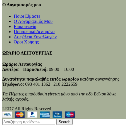
Ο Λογαριασμός μου
Ποιοι Είμαστε
Ο Λογαριασμός Μου
Επικοινωνία
Προσωπικά Δεδομένα
Ασφάλεια Συναλλαγών
Όροι Χρήσης
ΩΡΑΡΙΟ ΛΕΙΤΟΥΡΓΙΑΣ
Ωράριο Λειτουργίας
Δευτέρα – Παρασκευή:
09:00 – 16:00
Δυνατότητα παραλαβής εκτός ωραρίου
κατόπιν συνεννόησης
Τηλέφωνο:
693 401 1362 | 210 2222659
Τις Πέμπτες η πρόσβαση γίνεται μόνο από την οδό Βεΐκου λόγω
λαϊκής αγοράς.
LED7 All Rights Reserved
Search