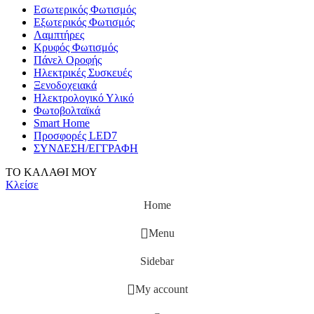
Εσωτερικός Φωτισμός
Εξωτερικός Φωτισμός
Λαμπτήρες
Κρυφός Φωτισμός
Πάνελ Οροφής
Ηλεκτρικές Συσκευές
Ξενοδοχειακά
Ηλεκτρολογικό Υλικό
Φωτοβολταϊκά
Smart Home
Προσφορές LED7
ΣΥΝΔΕΣΗ/ΕΓΓΡΑΦΗ
ΤΟ ΚΑΛΑΘΙ ΜΟΥ
Κλείσε
Home
Menu
Sidebar
My account