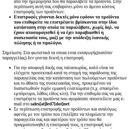
από την ημερομηνία που θα παραλάβετε τα προϊόντα. Στην
περίπτωση αυτή σας επιβαρύνει μόνο το άμεσο κόστος
επιστροφής των προϊόντων.
Επιστροφές γίνονται δεκτές μόνο εφόσον τα προϊόντα
που επιθυμείτε να επιστρέψετε βρίσκονται στην ίδια
κατάσταση στην οποία τα παραλάβατε, χωρίς δηλ. να
έχουν αποσφραγισθεί ή να έχει παραβιασθεί η
συσκευασία τους, μαζί με την απόδειξη λιανικής
πώλησης ή το τιμολόγιο.
Σημείωση: Στα φωτιστικά τα οποια ειναι εισαγωγής(κατόπιν
παραγγελίας) δεν γινεται δεκτή η επιστροφή.
Για την αποφυγή δικής σας ταλαιπωρίας, καλό είναι να
ελέγχετε προσεκτικά κατά τη στιγμή της παράδοσης της
παραγγελίας σας την κατάσταση των πωλούμενων προϊόντων
και το άθικτο της συσκευασίας τους, προκειμένου να
διαπιστωθούν τυχόν εμφανή ελαττώματα (π.χ. σπασμένο
εμπόρευμα, λάθος είδος κλπ). Για την επιθυμία σας να μας
επιστρέψετε τα προϊόντα που αγοράσατε αποστείλετε μας e-
mail στο
sales[at]led7[dot]net
Σε περίπτωση επιστροφής των προϊόντων και αναλόγως
αφενός με τον τρόπο που επιλέξατε να πληρώσετε την
παραγγελία σας και αφετέρου τον τρόπο που θα
πραγματοποιηθεί η επιστροφή τους, η επιστροφή των