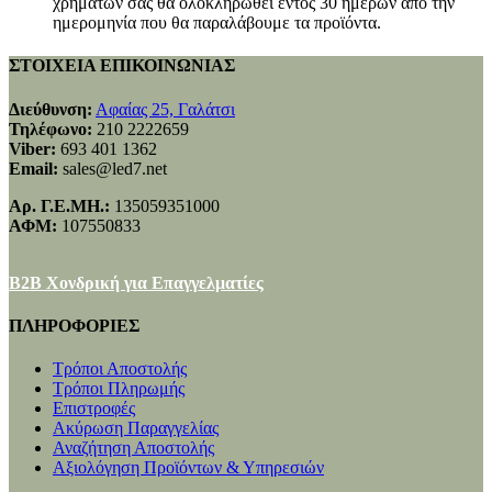
χρημάτων σας θα ολοκληρωθεί εντός 30 ημερών από την
ημερομηνία που θα παραλάβουμε τα προϊόντα.
ΣΤΟΙΧΕΙΑ ΕΠΙΚΟΙΝΩΝΙΑΣ
Διεύθυνση:
Αφαίας 25, Γαλάτσι
Τηλέφωνο:
210 2222659
Viber:
693 401 1362
Email:
sales@led7.net
Αρ. Γ.Ε.ΜΗ.:
135059351000
ΑΦΜ:
107550833
B2B Χονδρική για Επαγγελματίες
ΠΛΗΡΟΦΟΡΙΕΣ
Τρόποι Αποστολής
Τρόποι Πληρωμής
Επιστροφές
Ακύρωση Παραγγελίας
Αναζήτηση Αποστολής
Αξιολόγηση Προϊόντων & Υπηρεσιών