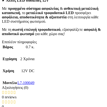
✔ Άλλες LED συσκευές 12V
Με
προηγμένο σύστημα ασφαλείας
&
ανθεκτική μεταλλική
κατασκευή
, το
μεταλλικό τροφοδοτικό LED
προσφέρει
ασφάλεια, αποδοτικότητα & αξιοπιστία
στη λειτουργία κάθε
LED συστήματος φωτισμού.
Με τη
σωστή επιλογή τροφοδοτικού
, εξασφαλίζετε
ασφαλή &
αποδοτικό φωτισμό
για κάθε χώρο σας!
Επιπλέον πληροφορίες
Βάρος
0.7 κ.
Εγγύηση
2 Χρόνια
Χρήση
12V DC
Mοντέλο
L7-100049
Αξιολογήσεις (0)
0 reviews
0