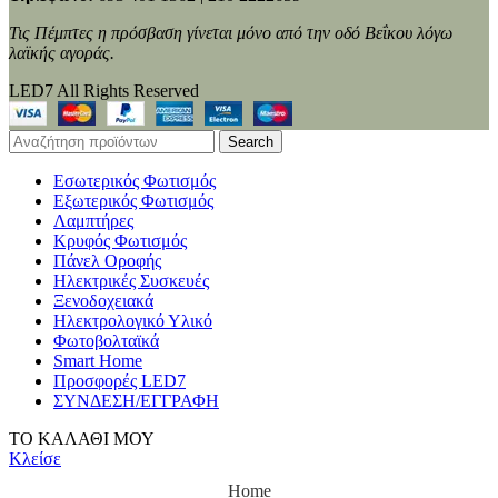
Τις Πέμπτες η πρόσβαση γίνεται μόνο από την οδό Βεΐκου λόγω
λαϊκής αγοράς.
LED7 All Rights Reserved
Search
Εσωτερικός Φωτισμός
Εξωτερικός Φωτισμός
Λαμπτήρες
Κρυφός Φωτισμός
Πάνελ Οροφής
Ηλεκτρικές Συσκευές
Ξενοδοχειακά
Ηλεκτρολογικό Υλικό
Φωτοβολταϊκά
Smart Home
Προσφορές LED7
ΣΥΝΔΕΣΗ/ΕΓΓΡΑΦΗ
ΤΟ ΚΑΛΑΘΙ ΜΟΥ
Κλείσε
Home