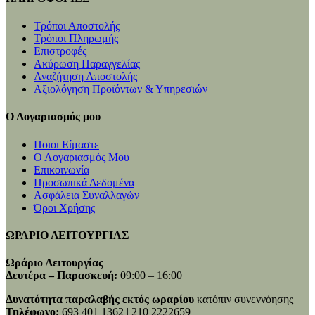
Τρόποι Αποστολής
Τρόποι Πληρωμής
Επιστροφές
Ακύρωση Παραγγελίας
Αναζήτηση Αποστολής
Αξιολόγηση Προϊόντων & Υπηρεσιών
Ο Λογαριασμός μου
Ποιοι Είμαστε
Ο Λογαριασμός Μου
Επικοινωνία
Προσωπικά Δεδομένα
Ασφάλεια Συναλλαγών
Όροι Χρήσης
ΩΡΑΡΙΟ ΛΕΙΤΟΥΡΓΙΑΣ
Ωράριο Λειτουργίας
Δευτέρα – Παρασκευή:
09:00 – 16:00
Δυνατότητα παραλαβής εκτός ωραρίου
κατόπιν συνεννόησης
Τηλέφωνο:
693 401 1362 | 210 2222659