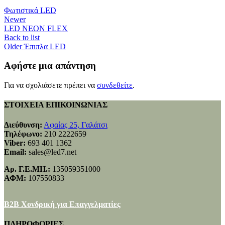
Φωτιστικά LED
Newer
LED NEON FLEX
Back to list
Older
Έπιπλα LED
Αφήστε μια απάντηση
Για να σχολιάσετε πρέπει να
συνδεθείτε
.
ΣΤΟΙΧΕΙΑ ΕΠΙΚΟΙΝΩΝΙΑΣ
Διεύθυνση:
Αφαίας 25, Γαλάτσι
Τηλέφωνο:
210 2222659
Viber:
693 401 1362
Email:
sales@led7.net
Αρ. Γ.Ε.ΜΗ.:
135059351000
ΑΦΜ:
107550833
B2B Χονδρική για Επαγγελματίες
ΠΛΗΡΟΦΟΡΙΕΣ