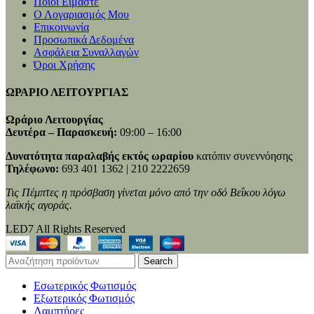
Ποιοι Είμαστε
Ο Λογαριασμός Μου
Επικοινωνία
Προσωπικά Δεδομένα
Ασφάλεια Συναλλαγών
Όροι Χρήσης
ΩΡΑΡΙΟ ΛΕΙΤΟΥΡΓΙΑΣ
Ωράριο Λειτουργίας
Δευτέρα – Παρασκευή:
09:00 – 16:00
Δυνατότητα παραλαβής εκτός ωραρίου
κατόπιν συνεννόησης
Τηλέφωνο:
693 401 1362 | 210 2222659
Τις Πέμπτες η πρόσβαση γίνεται μόνο από την οδό Βεΐκου λόγω
λαϊκής αγοράς.
LED7 All Rights Reserved
Search
Εσωτερικός Φωτισμός
Εξωτερικός Φωτισμός
Λαμπτήρες