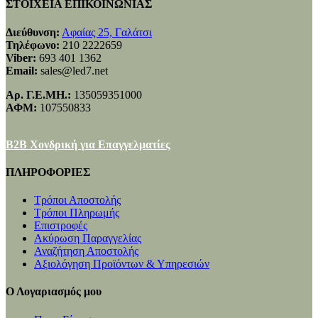
ΣΤΟΙΧΕΙΑ ΕΠΙΚΟΙΝΩΝΙΑΣ
Διεύθυνση:
Αφαίας 25, Γαλάτσι
Τηλέφωνο:
210 2222659
Viber:
693 401 1362
Email:
sales@led7.net
Αρ. Γ.Ε.ΜΗ.:
135059351000
ΑΦΜ:
107550833
B2B Χονδρική για Επαγγελματίες
ΠΛΗΡΟΦΟΡΙΕΣ
Τρόποι Αποστολής
Τρόποι Πληρωμής
Επιστροφές
Ακύρωση Παραγγελίας
Αναζήτηση Αποστολής
Αξιολόγηση Προϊόντων & Υπηρεσιών
Ο Λογαριασμός μου