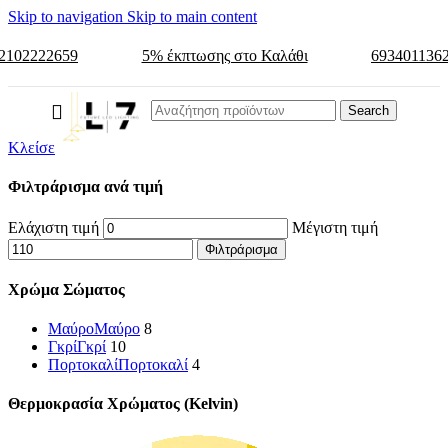
Skip to navigation
Skip to main content
2102222659
5% έκπτωσης στο Καλάθι
693401136
Search
Κλείσε
Φιλτράρισμα ανά τιμή
Ελάχιστη τιμή
Μέγιστη τιμή
Φιλτράρισμα
Χρώμα Σώματος
Μαύρο
Μαύρο
8
Γκρί
Γκρί
10
Πορτοκαλί
Πορτοκαλί
4
Θερμοκρασία Χρώματος (Kelvin)