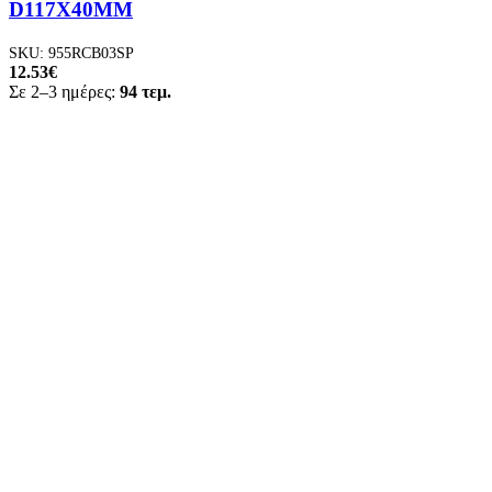
D117X40MM
SKU:
955RCB03SP
12.53
€
Σε 2–3 ημέρες:
94 τεμ.