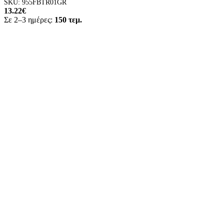
SKU:
955FBTR01GR
13.22
€
Σε 2–3 ημέρες:
150 τεμ.