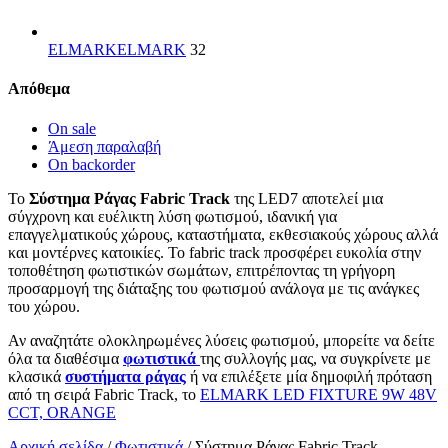
ELMARK
ELMARK
32
Απόθεμα
On sale
Άμεση παραλαβή
On backorder
Το
Σύστημα Ράγας Fabric Track
της LED7 αποτελεί μια
σύγχρονη και ευέλικτη λύση φωτισμού, ιδανική για
επαγγελματικούς χώρους, καταστήματα, εκθεσιακούς χώρους αλλά
και μοντέρνες κατοικίες. Το fabric track προσφέρει ευκολία στην
τοποθέτηση φωτιστικών σωμάτων, επιτρέποντας τη γρήγορη
προσαρμογή της διάταξης του φωτισμού ανάλογα με τις ανάγκες
του χώρου.
Αν αναζητάτε ολοκληρωμένες λύσεις φωτισμού, μπορείτε να δείτε
όλα τα διαθέσιμα
φωτιστικά
της συλλογής μας, να συγκρίνετε με
κλασικά
συστήματα ράγας
ή να επιλέξετε μία δημοφιλή πρόταση
από τη σειρά Fabric Track, το
ELMARK LED FIXTURE 9W 48V
CCT, ORANGE
Αρχική σελίδα
/
Φωτιστικά
/
Σύστημα Ράγας Fabric Track