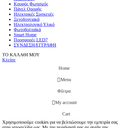
Κρυφός Φωτισμός
Πάνελ Οροφής
Ηλεκτρικές Συσκευές
Ξενοδοχειακά
Ηλεκτρολογικό Υλικό
Φωτοβολταϊκά
Smart Home
Προσφορές LED7
ΣΥΝΔΕΣΗ/ΕΓΓΡΑΦΗ
ΤΟ ΚΑΛΑΘΙ ΜΟΥ
Κλείσε
Home
Menu
Φίλτρα
My account
Cart
Χρησιμοποιούμε cookies για να βελτιώσουμε την εμπειρία σας
στην ιστοσελίδα μας. Με την περιήγησή σας σε αυτήν την